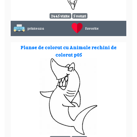
2445 vizite
5 voturi
printeaza
favorite
Planse de colorat cu Animale rechini de
colorat p05