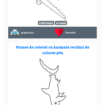
2168 vizite
6 voturi
printeaza
favorite
Planse de colorat cu Animale rechini de
colorat p04