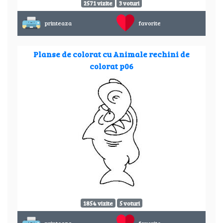
2571 vizite
3 voturi
printeaza
favorite
Planse de colorat cu Animale rechini de
colorat p06
1854 vizite
5 voturi