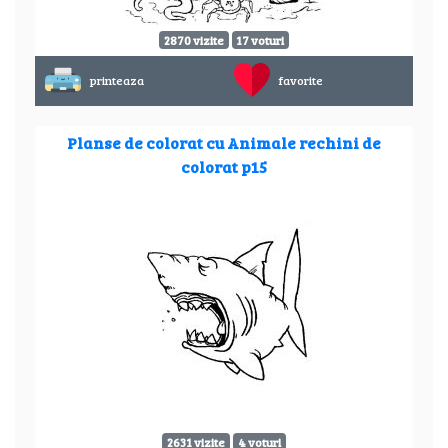
2870 vizite
17 voturi
printeaza
favorite
Planse de colorat cu Animale rechini de
colorat p15
2631 vizite
4 voturi