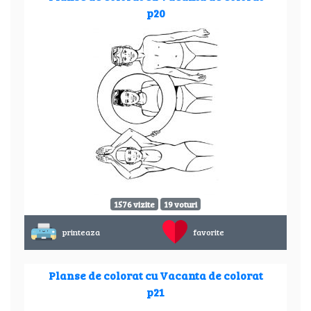
p20
1576 vizite
19 voturi
printeaza
favorite
Planse de colorat cu Vacanta de colorat
p21