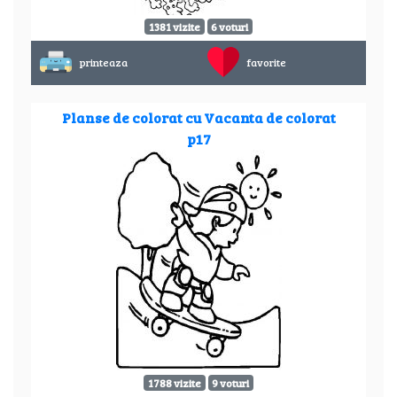
1381 vizite
6 voturi
printeaza
favorite
Planse de colorat cu Vacanta de colorat
p17
1788 vizite
9 voturi