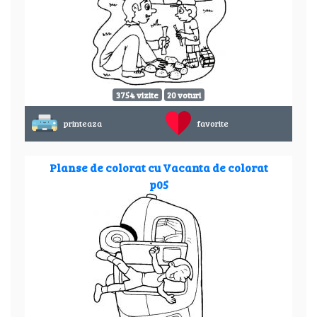
3754 vizite
20 voturi
printeaza
favorite
Planse de colorat cu Vacanta de colorat
p05