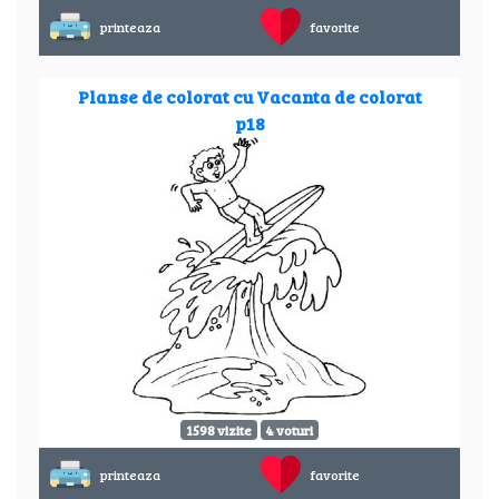
printeaza
favorite
Planse de colorat cu Vacanta de colorat
p18
1598 vizite
4 voturi
printeaza
favorite