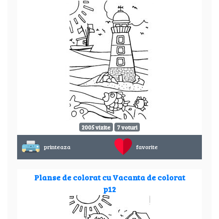
2005 vizite
7 voturi
printeaza
favorite
Planse de colorat cu Vacanta de colorat
p12