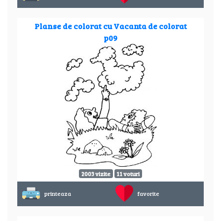
Planse de colorat cu Vacanta de colorat
p09
2003 vizite
11 voturi
printeaza
favorite