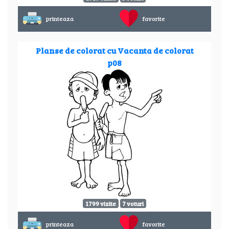
printeaza
favorite
Planse de colorat cu Vacanta de colorat
p08
1799 vizite
7 voturi
printeaza
favorite