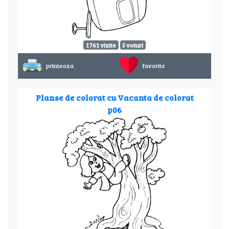
1761 vizite
5 voturi
printeaza
favorite
Planse de colorat cu Vacanta de colorat
p06