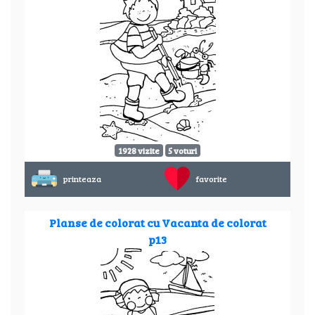
1928 vizite
5 voturi
printeaza
favorite
Planse de colorat cu Vacanta de colorat
p13