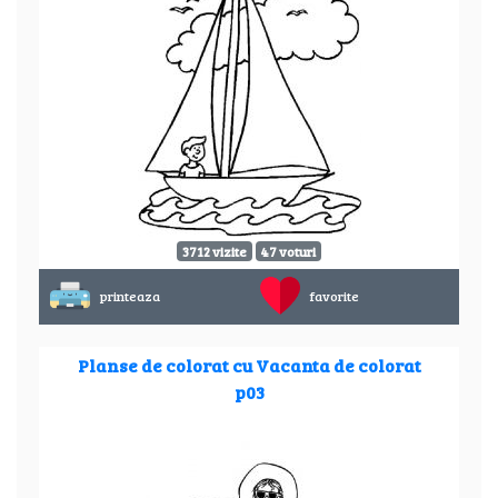
3712 vizite
47 voturi
printeaza
favorite
Planse de colorat cu Vacanta de colorat
p03