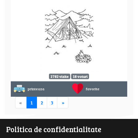
2782 vizite
18 voturi
printeaza
favorite
«
1
2
3
»
Politica de confidentialitate