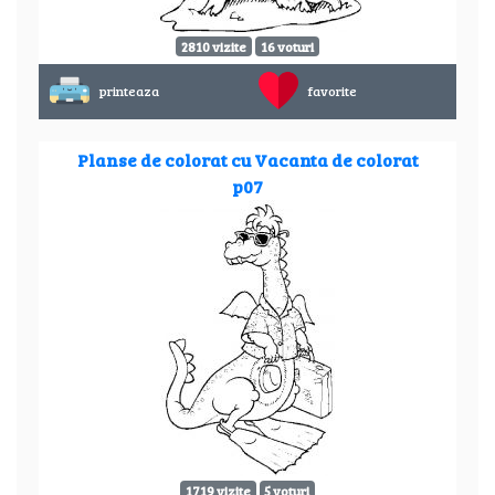
2810 vizite
16 voturi
printeaza
favorite
Planse de colorat cu Vacanta de colorat
p07
1719 vizite
5 voturi