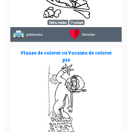
1864 vizite
7 voturi
printeaza
favorite
Planse de colorat cu Vacanta de colorat
p16