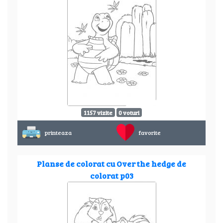
1157 vizite
0 voturi
printeaza
favorite
Planse de colorat cu Over the hedge de
colorat p03