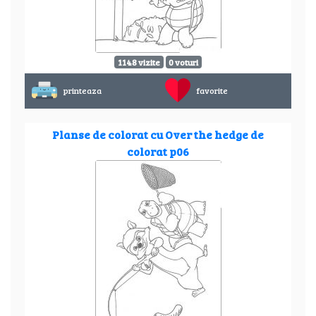
1148 vizite
0 voturi
printeaza
favorite
Planse de colorat cu Over the hedge de
colorat p06