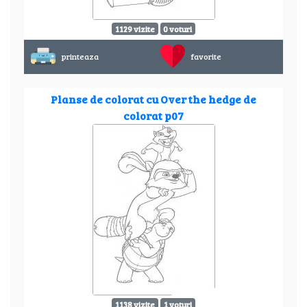
1129 vizite
0 voturi
printeaza
favorite
Planse de colorat cu Over the hedge de
colorat p07
1138 vizite
1 voturi