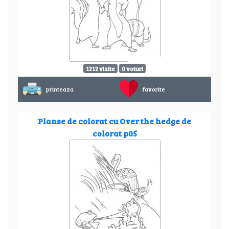
1212 vizite
0 voturi
printeaza
favorite
Planse de colorat cu Over the hedge de
colorat p05