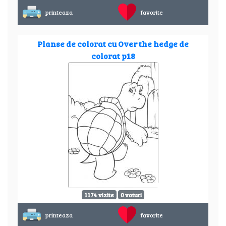
printeaza
favorite
Planse de colorat cu Over the hedge de
colorat p18
1174 vizite
0 voturi
printeaza
favorite