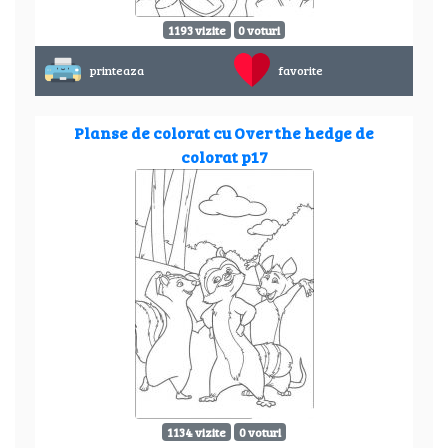
1193 vizite
0 voturi
printeaza
favorite
Planse de colorat cu Over the hedge de
colorat p17
1134 vizite
0 voturi