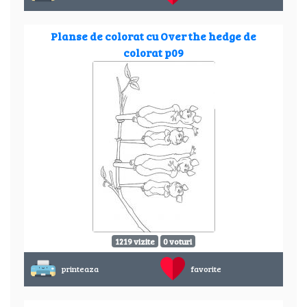
Planse de colorat cu Over the hedge de
colorat p09
1219 vizite
0 voturi
printeaza
favorite