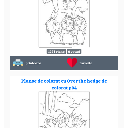
1271 vizite
0 voturi
printeaza
favorite
Planse de colorat cu Over the hedge de
colorat p04