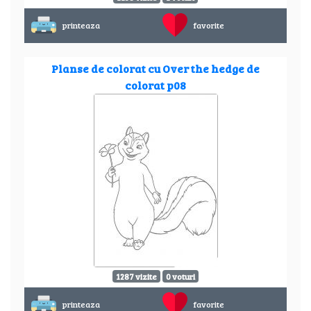
printeaza
favorite
Planse de colorat cu Over the hedge de
colorat p08
1287 vizite
0 voturi
printeaza
favorite