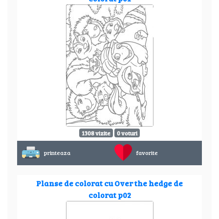
1308 vizite
0 voturi
printeaza
favorite
Planse de colorat cu Over the hedge de
colorat p02