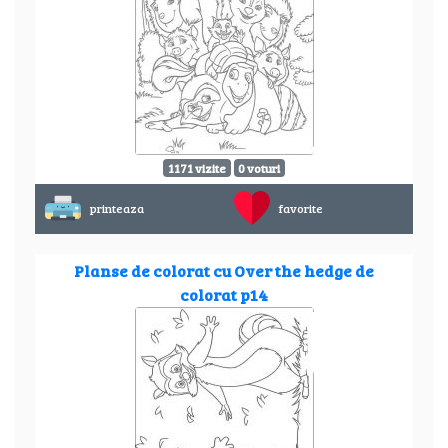
1171 vizite
0 voturi
printeaza
favorite
Planse de colorat cu Over the hedge de
colorat p14