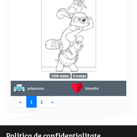
1196 vizite
0 voturi
printeaza
favorite
«
1
2
»
Politica de confidentialitate