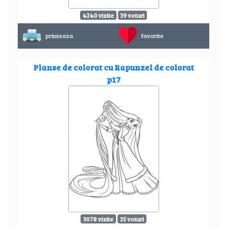
4240 vizite
39 voturi
printeaza
favorite
Planse de colorat cu Rapunzel de colorat
p17
3078 vizite
25 voturi