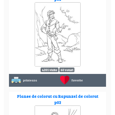
4201 vizite
60 voturi
printeaza
favorite
Planse de colorat cu Rapunzel de colorat
p02