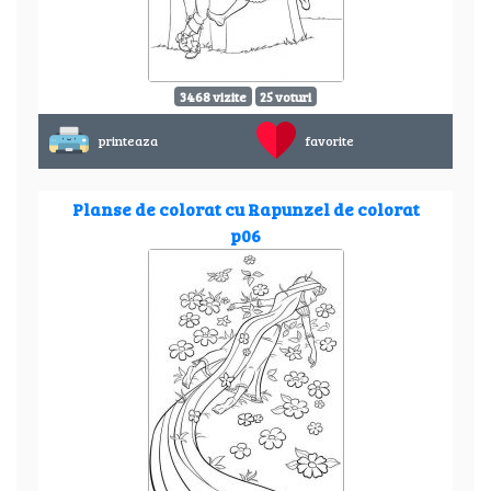
3468 vizite
25 voturi
printeaza
favorite
Planse de colorat cu Rapunzel de colorat
p06