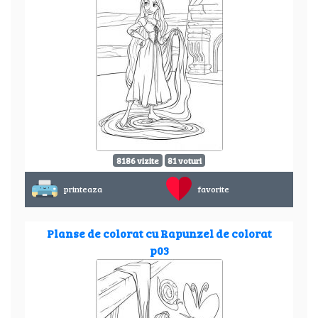
8186 vizite
81 voturi
printeaza
favorite
Planse de colorat cu Rapunzel de colorat
p03