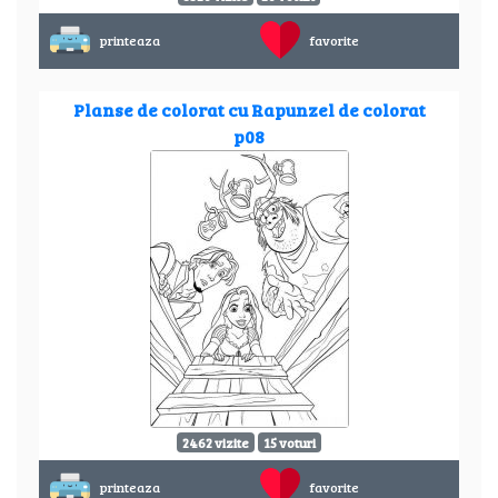
printeaza
favorite
Planse de colorat cu Rapunzel de colorat
p08
2462 vizite
15 voturi
printeaza
favorite