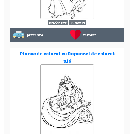
8265 vizite
59 voturi
printeaza
favorite
Planse de colorat cu Rapunzel de colorat
p16