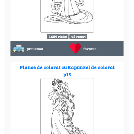
4689 vizite
45 voturi
printeaza
favorite
Planse de colorat cu Rapunzel de colorat
p15