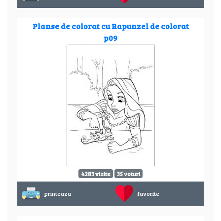
Planse de colorat cu Rapunzel de colorat
p09
4283 vizite
35 voturi
printeaza
favorite