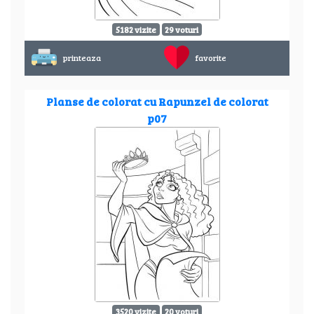
5182 vizite
29 voturi
printeaza
favorite
Planse de colorat cu Rapunzel de colorat
p07
3520 vizite
20 voturi