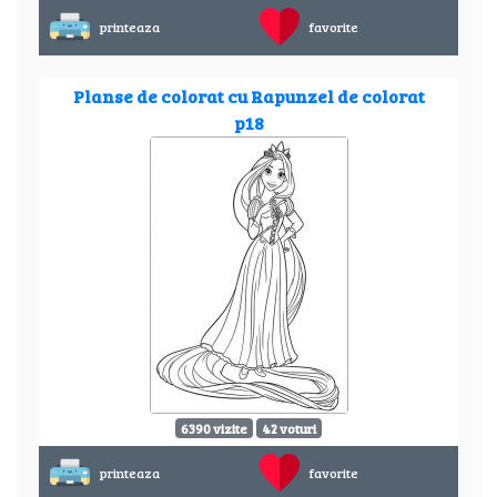
printeaza
favorite
Planse de colorat cu Rapunzel de colorat
p18
6390 vizite
42 voturi
printeaza
favorite