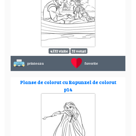
4532 vizite
32 voturi
printeaza
favorite
Planse de colorat cu Rapunzel de colorat
p14