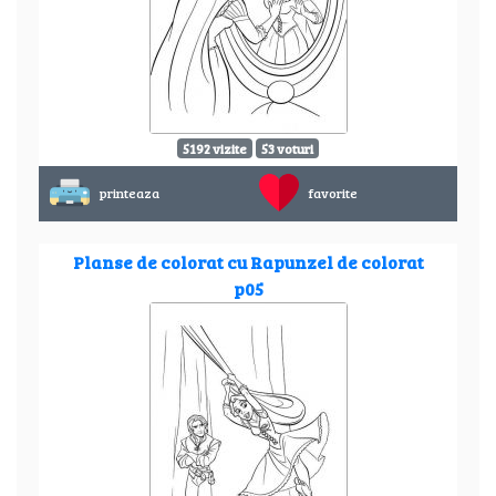
5192 vizite
53 voturi
printeaza
favorite
Planse de colorat cu Rapunzel de colorat
p05