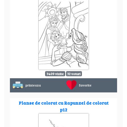
3409 vizite
32 voturi
printeaza
favorite
Planse de colorat cu Rapunzel de colorat
p12