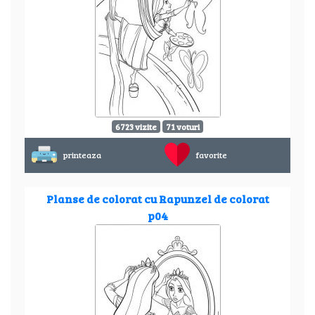
6723 vizite
71 voturi
printeaza
favorite
Planse de colorat cu Rapunzel de colorat
p04