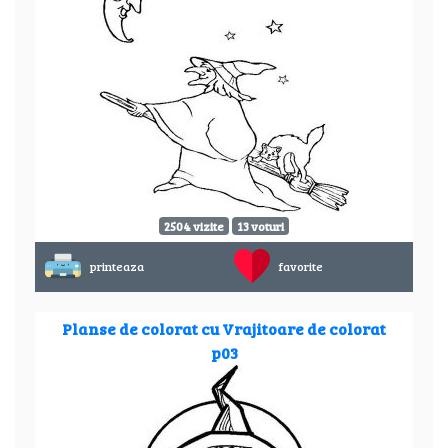
2504 vizite
13 voturi
printeaza
favorite
Planse de colorat cu Vrajitoare de colorat
p03