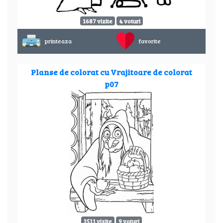
1687 vizite
4 voturi
printeaza
favorite
Planse de colorat cu Vrajitoare de colorat
p07
2511 vizite
9 voturi