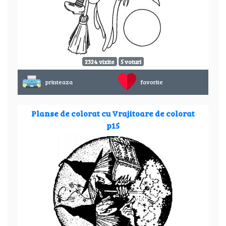
2324 vizite
5 voturi
printeaza
favorite
Planse de colorat cu Vrajitoare de colorat
p15