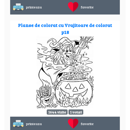
printeaza
favorite
Planse de colorat cu Vrajitoare de colorat
p18
1644 vizite
1 voturi
printeaza
favorite