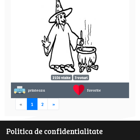
2156 vizite
3 voturi
printeaza
favorite
«
1
2
»
Politica de confidentialitate