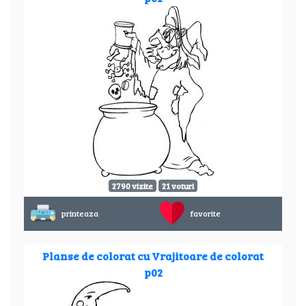
2790 vizite
21 voturi
printeaza
favorite
Planse de colorat cu Vrajitoare de colorat
p02