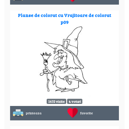
Planse de colorat cu Vrajitoare de colorat
p09
1632 vizite
4 voturi
printeaza
favorite