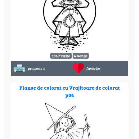
1367 vizite
4 voturi
printeaza
favorite
Planse de colorat cu Vrajitoare de colorat
p04