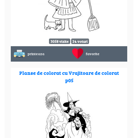
3058 vizite
24 voturi
printeaza
favorite
Planse de colorat cu Vrajitoare de colorat
p05