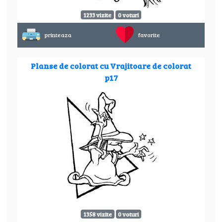
1233 vizite
0 voturi
printeaza
favorite
Planse de colorat cu Vrajitoare de colorat
p17
1358 vizite
0 voturi