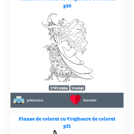
p20
1793 vizite
2 voturi
printeaza
favorite
Planse de colorat cu Vrajitoare de colorat
p21