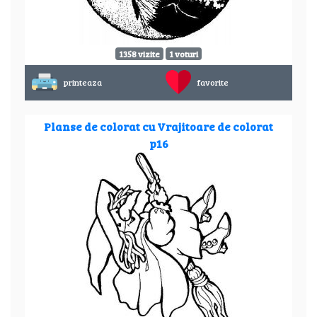
1358 vizite
1 voturi
printeaza
favorite
Planse de colorat cu Vrajitoare de colorat
p16