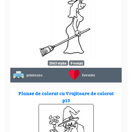
2063 vizite
9 voturi
printeaza
favorite
Planse de colorat cu Vrajitoare de colorat
p13