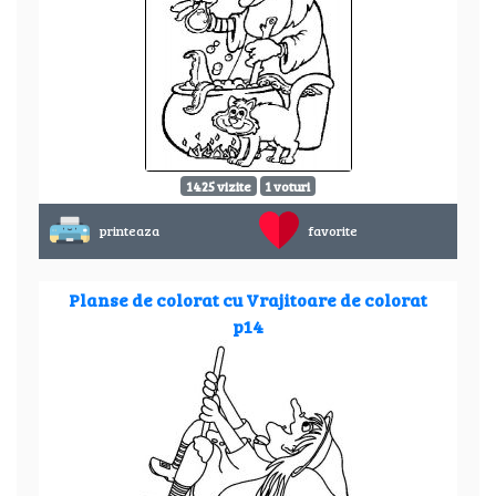
1425 vizite
1 voturi
printeaza
favorite
Planse de colorat cu Vrajitoare de colorat
p14