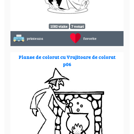
1582 vizite
7 voturi
printeaza
favorite
Planse de colorat cu Vrajitoare de colorat
p06