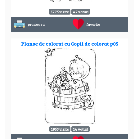
5775 vizite
47 voturi
printeaza
favorite
Planse de colorat cu Copii de colorat p05
1953 vizite
14 voturi