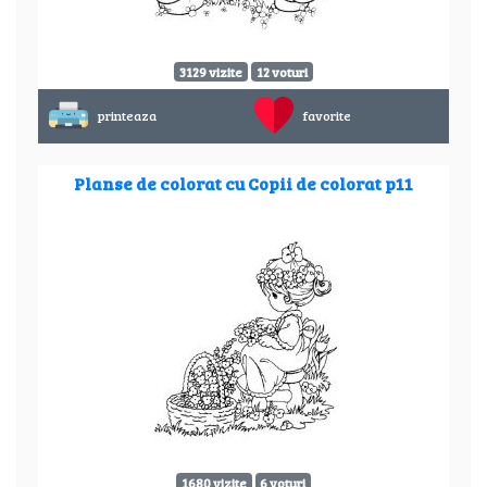
3129 vizite
12 voturi
printeaza
favorite
Planse de colorat cu Copii de colorat p11
1680 vizite
6 voturi