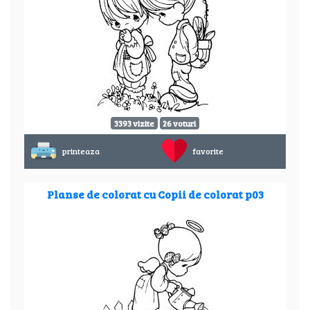
3393 vizite
26 voturi
printeaza
favorite
Planse de colorat cu Copii de colorat p03