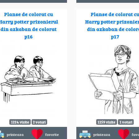
Planse de colorat cu
Planse de colorat c
Harry potter prizonierul
Harry potter prizonie
din azkaban de colorat
din azkaban de color
p16
p17
1224 vizite
2 voturi
1259 vizite
1 voturi
printeaza
favorite
printeaza
favo