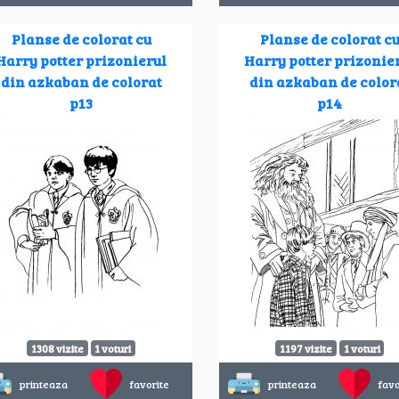
Planse de colorat cu
Planse de colorat c
Harry potter prizonierul
Harry potter prizonie
din azkaban de colorat
din azkaban de color
p13
p14
1308 vizite
1 voturi
1197 vizite
1 voturi
printeaza
favorite
printeaza
favo