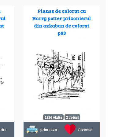
u
Planse de colorat cu
rul
Harry potter prizonierul
at
din azkaban de colorat
p03
1226 vizite
2 voturi
rite
printeaza
favorite