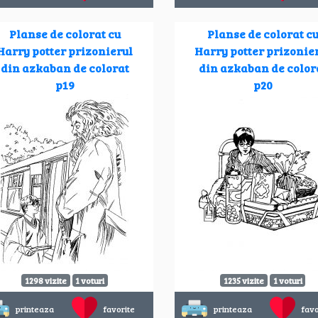
Planse de colorat cu
Planse de colorat c
Harry potter prizonierul
Harry potter prizonie
din azkaban de colorat
din azkaban de color
p19
p20
1298 vizite
1 voturi
1235 vizite
1 voturi
printeaza
favorite
printeaza
favo