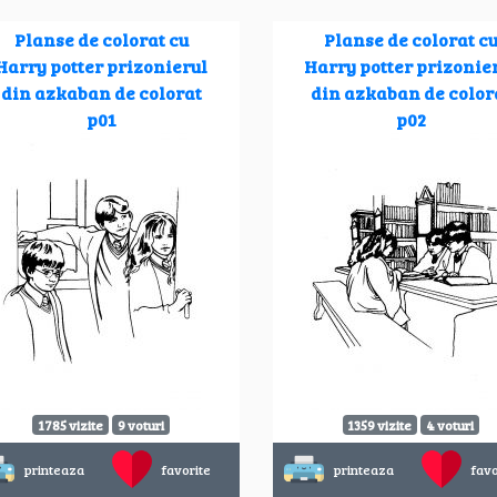
Planse de colorat cu
Planse de colorat c
Harry potter prizonierul
Harry potter prizonie
din azkaban de colorat
din azkaban de color
p01
p02
1785 vizite
9 voturi
1359 vizite
4 voturi
printeaza
favorite
printeaza
favo