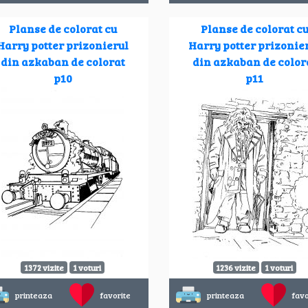
Planse de colorat cu
Planse de colorat c
Harry potter prizonierul
Harry potter prizonie
din azkaban de colorat
din azkaban de color
p10
p11
1372 vizite
1 voturi
1236 vizite
1 voturi
printeaza
favorite
printeaza
favo