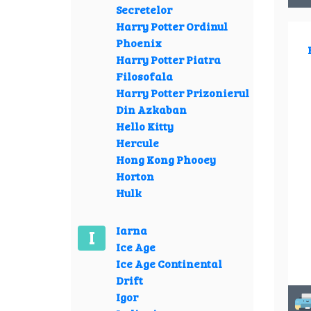
Secretelor
Harry Potter Ordinul
Phoenix
Harry Potter Piatra
Filosofala
Harry Potter Prizonierul
Din Azkaban
Hello Kitty
Hercule
Hong Kong Phooey
Horton
Hulk
Iarna
I
Ice Age
Ice Age Continental
Drift
Igor