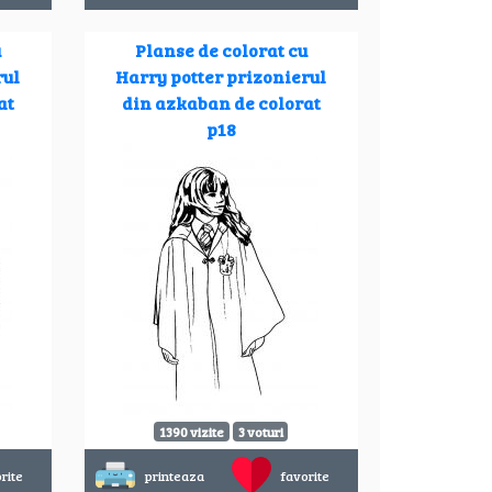
u
Planse de colorat cu
rul
Harry potter prizonierul
at
din azkaban de colorat
p18
1390 vizite
3 voturi
rite
printeaza
favorite