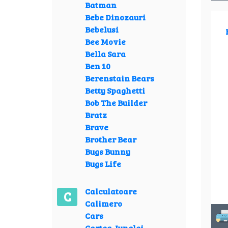
Batman
Bebe Dinozauri
Bebelusi
Bee Movie
Bella Sara
Ben 10
Berenstain Bears
Betty Spaghetti
Bob The Builder
Bratz
Brave
Brother Bear
Bugs Bunny
Bugs Life
Calculatoare
C
Calimero
Cars
Cartea Junglei