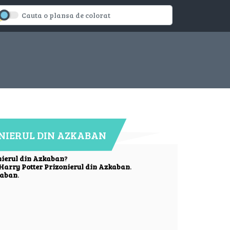
ONIERUL DIN AZKABAN
nierul din Azkaban
?
Harry Potter Prizonierul din Azkaban
.
kaban
.