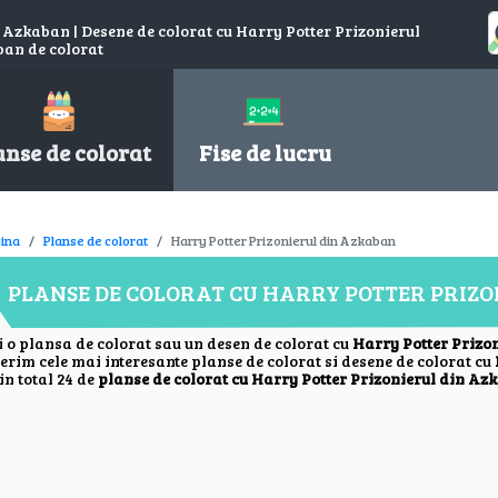
 Azkaban | Desene de colorat cu Harry Potter Prizonierul
ban de colorat
anse de colorat
Fise de lucru
ina
Planse de colorat
Harry Potter Prizonierul din Azkaban
PLANSE DE COLORAT CU HARRY POTTER PRIZ
i o plansa de colorat sau un desen de colorat cu
Harry Potter Prizo
ferim cele mai interesante planse de colorat si desene de colorat cu
in total 24 de
planse de colorat cu Harry Potter Prizonierul din Az