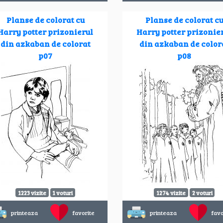
Planse de colorat cu
Planse de colorat c
Harry potter prizonierul
Harry potter prizonie
din azkaban de colorat
din azkaban de color
p07
p08
1223 vizite
1 voturi
1274 vizite
2 voturi
printeaza
favorite
printeaza
favo