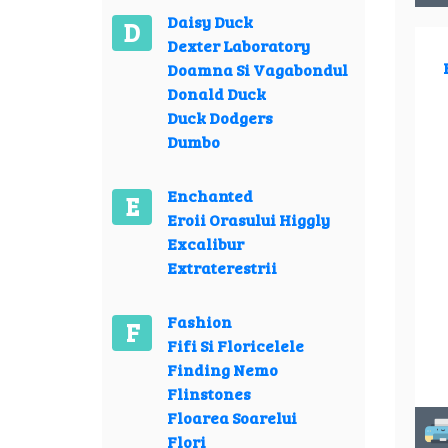
Daisy Duck
D
Dexter Laboratory
Doamna Si Vagabondul
Donald Duck
Duck Dodgers
Dumbo
Enchanted
E
Eroii Orasului Higgly
Excalibur
Extraterestrii
Fashion
F
Fifi Si Floricelele
Finding Nemo
Flinstones
Floarea Soarelui
Flori