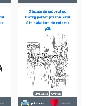
u
Planse de colorat cu
rul
Harry potter prizonierul
at
din azkaban de colorat
p21
1303 vizite
4 voturi
rite
printeaza
favorite