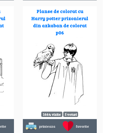
u
Planse de colorat cu
rul
Harry potter prizonierul
at
din azkaban de colorat
p06
1664 vizite
5 voturi
rite
printeaza
favorite