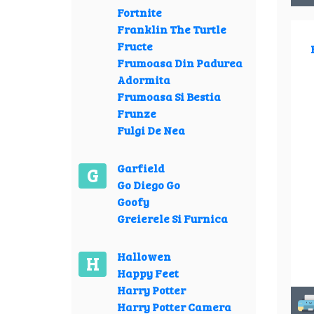
Fortnite
Franklin The Turtle
Fructe
Frumoasa Din Padurea
Adormita
Frumoasa Si Bestia
Frunze
Fulgi De Nea
Garfield
G
Go Diego Go
Goofy
Greierele Si Furnica
Hallowen
H
Happy Feet
Harry Potter
Harry Potter Camera