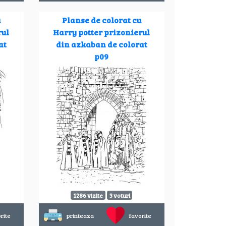
u
Planse de colorat cu
rul
Harry potter prizonierul
at
din azkaban de colorat
p09
1286 vizite
3 voturi
rite
printeaza
favorite