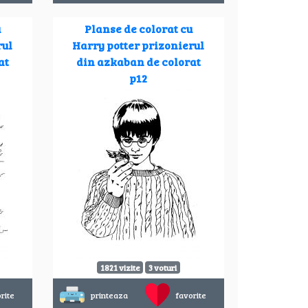
u
Planse de colorat cu
rul
Harry potter prizonierul
at
din azkaban de colorat
p12
1821 vizite
3 voturi
rite
printeaza
favorite