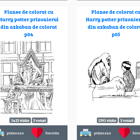
Planse de colorat cu
Planse de colorat c
Harry potter prizonierul
Harry potter prizonie
din azkaban de colorat
din azkaban de color
p04
p05
1412 vizite
2 voturi
1391 vizite
2 voturi
printeaza
favorite
printeaza
favo