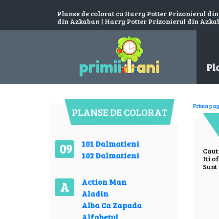
Planse de colorat cu Harry Potter Prizonierul din
din Azkaban | Harry Potter Prizonierul din Azka
Pl
Prima pag
PLANSE DE COLORAT
101 Dalmatieni
09
Caut
102 Dalmatieni
Iti o
Sunt 
Action Man
A
Aladin
Alba Ca Zapada
Alfabetul