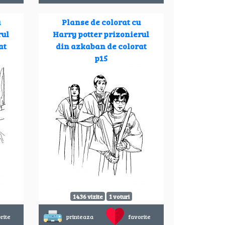
u
Planse de colorat cu
rul
Harry potter prizonierul
at
din azkaban de colorat
p15
1436 vizite
1 voturi
rite
printeaza
favorite