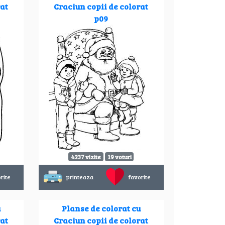
rat
Craciun copii de colorat
p09
4237 vizite
19 voturi
rite
printeaza
favorite
u
Planse de colorat cu
rat
Craciun copii de colorat