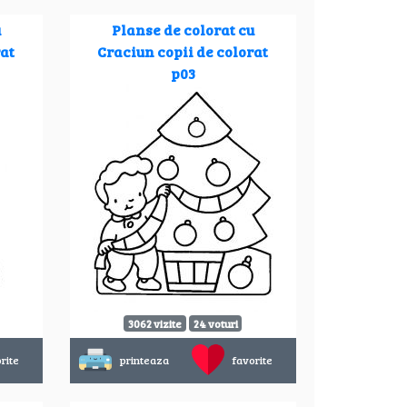
u
Planse de colorat cu
rat
Craciun copii de colorat
p03
3062 vizite
24 voturi
rite
printeaza
favorite