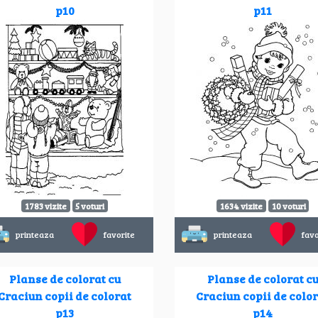
p10
p11
1783 vizite
5 voturi
1634 vizite
10 voturi
printeaza
favorite
printeaza
favo
Planse de colorat cu
Planse de colorat c
Craciun copii de colorat
Craciun copii de colo
p13
p14