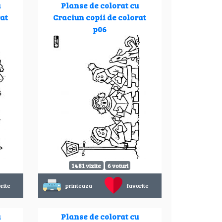
u
Planse de colorat cu
rat
Craciun copii de colorat
p06
1481 vizite
6 voturi
rite
printeaza
favorite
u
Planse de colorat cu