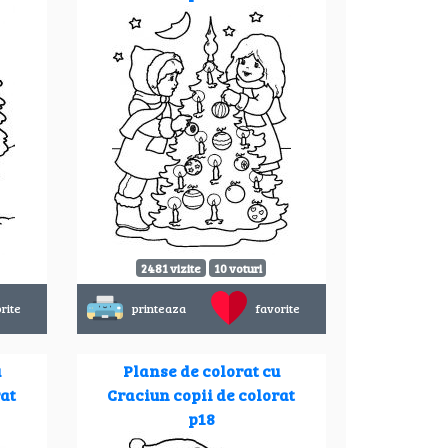
2481 vizite
10 voturi
rite
printeaza
favorite
u
Planse de colorat cu
rat
Craciun copii de colorat
p18