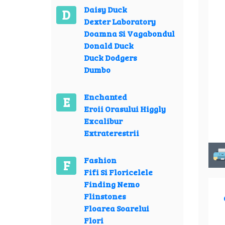
Daisy Duck
D
Dexter Laboratory
Doamna Si Vagabondul
Donald Duck
Duck Dodgers
Dumbo
Enchanted
E
Eroii Orasului Higgly
Excalibur
Extraterestrii
Fashion
F
Fifi Si Floricelele
Finding Nemo
Flinstones
Floarea Soarelui
Flori