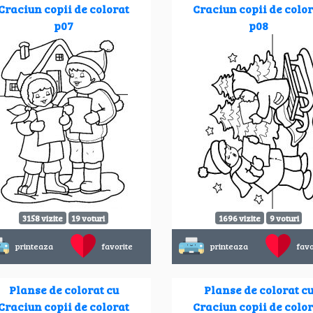
Craciun copii de colorat
Craciun copii de colo
p07
p08
3158 vizite
19 voturi
1696 vizite
9 voturi
printeaza
favorite
printeaza
favo
Planse de colorat cu
Planse de colorat c
Craciun copii de colorat
Craciun copii de colo