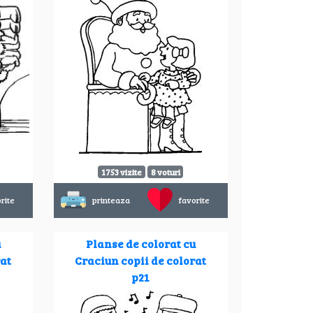
1753 vizite
8 voturi
rite
printeaza
favorite
u
Planse de colorat cu
rat
Craciun copii de colorat
p21