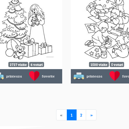
2727 vizite
6 voturi
1500 vizite
5 voturi
printeaza
favorite
printeaza
favo
«
1
2
»