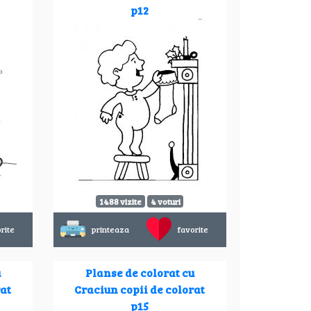
p12
1488 vizite
4 voturi
rite
printeaza
favorite
u
Planse de colorat cu
rat
Craciun copii de colorat
p15