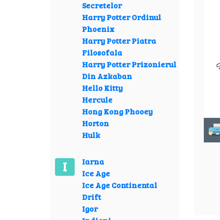
Secretelor
Harry Potter Ordinul
Phoenix
Harry Potter Piatra
Filosofala
Harry Potter Prizonierul
Din Azkaban
Hello Kitty
Hercule
Hong Kong Phooey
Horton
Hulk
Iarna
I
Ice Age
Ice Age Continental
Drift
Igor