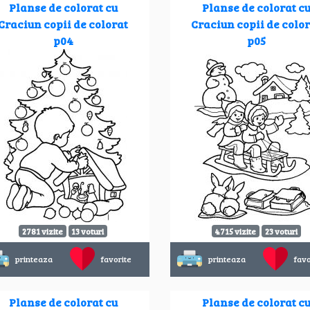
Planse de colorat cu
Planse de colorat c
Craciun copii de colorat
Craciun copii de colo
p04
p05
2781 vizite
13 voturi
4715 vizite
23 voturi
printeaza
favorite
printeaza
favo
Planse de colorat cu
Planse de colorat c