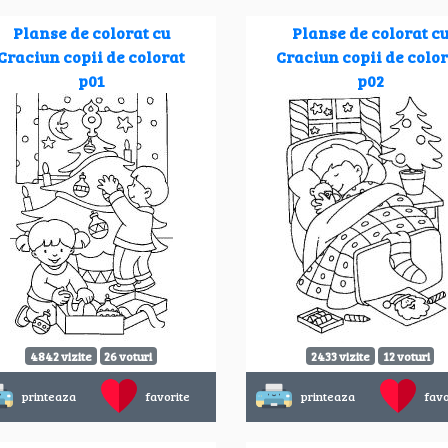
Planse de colorat cu
Planse de colorat c
Craciun copii de colorat
Craciun copii de colo
p01
p02
4842 vizite
26 voturi
2433 vizite
12 voturi
printeaza
favorite
printeaza
favo