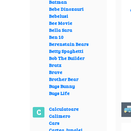
Batman
Bebe Dinozauri
Bebelusi
Bee Movie
Bella Sara
Ben 10
Berenstain Bears
Betty Spaghetti
Bob The Builder
Bratz
Brave
Brother Bear
Bugs Bunny
Bugs Life
Calculatoare
C
Calimero
Cars
Cartea Junglei