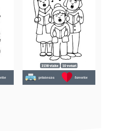
2138 vizite
10 voturi
rite
printeaza
favorite