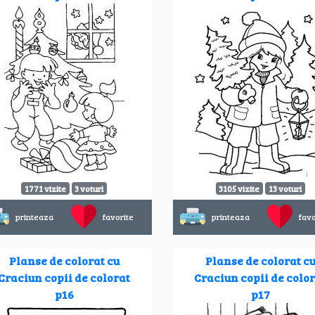
1771 vizite
3 voturi
3105 vizite
13 voturi
printeaza
favorite
printeaza
favo
Planse de colorat cu
Planse de colorat c
Craciun copii de colorat
Craciun copii de colo
p16
p17