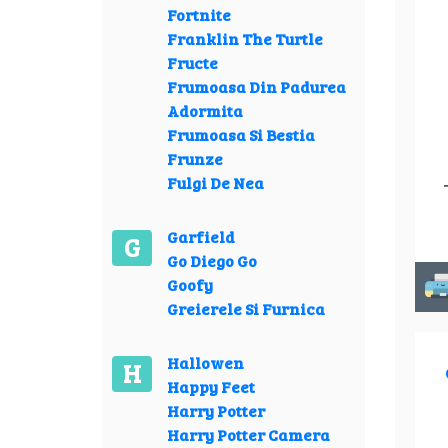
Fortnite
Franklin The Turtle
Fructe
Frumoasa Din Padurea
Adormita
Frumoasa Si Bestia
Frunze
Fulgi De Nea
Garfield
G
Go Diego Go
Goofy
Greierele Si Furnica
Hallowen
H
Happy Feet
Harry Potter
Harry Potter Camera