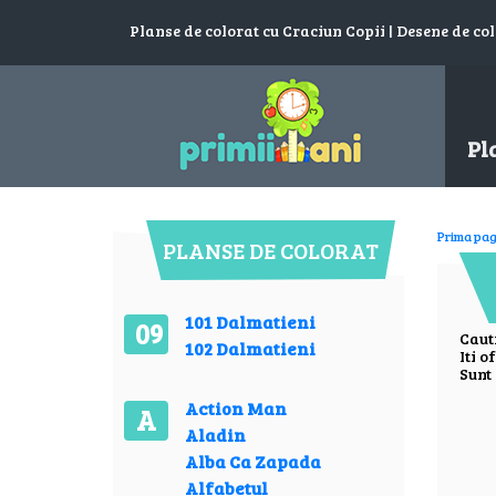
Planse de colorat cu Craciun Copii | Desene de col
Pl
Prima pag
PLANSE DE COLORAT
101 Dalmatieni
09
Caut
102 Dalmatieni
Iti o
Sunt 
Action Man
A
Aladin
Alba Ca Zapada
Alfabetul