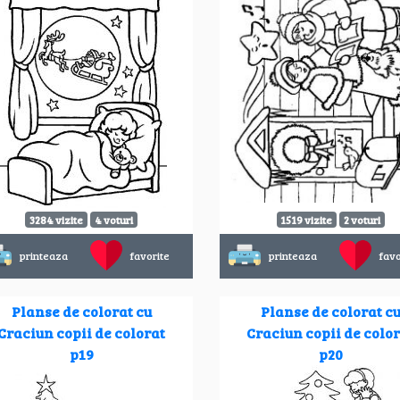
3284 vizite
4 voturi
1519 vizite
2 voturi
printeaza
favorite
printeaza
favo
Planse de colorat cu
Planse de colorat c
Craciun copii de colorat
Craciun copii de colo
p19
p20