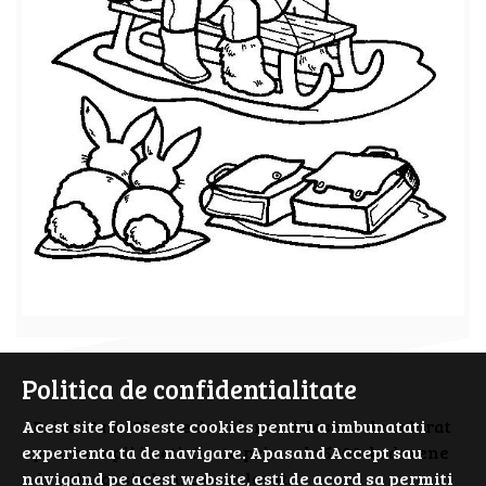
Politica de confidentialitate
Acest site foloseste cookies pentru a imbunatati
PrimiiAni - Planse de colorat si desene de colorat
experienta ta de navigare. Apasand Accept sau
pentru copii isteti. Cauta prin cele 5000 de desene
navigand pe acest website, esti de acord sa permiti
de colorat si planse de colorat.