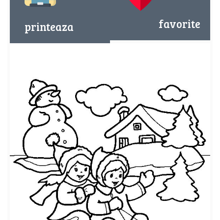
favorite
printeaza