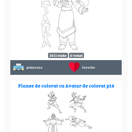
2611 vizite
6 voturi
printeaza
favorite
Planse de colorat cu Avatar de colorat p16