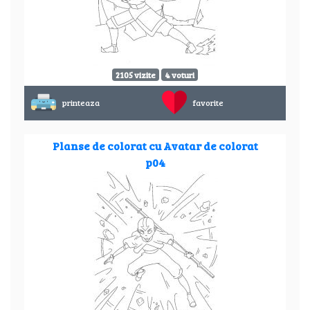
2105 vizite
4 voturi
printeaza
favorite
Planse de colorat cu Avatar de colorat
p04