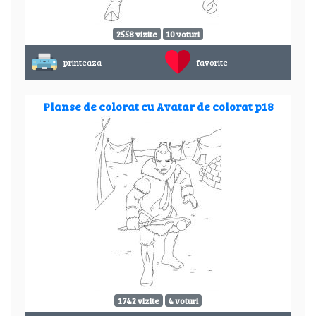
2558 vizite
10 voturi
printeaza
favorite
Planse de colorat cu Avatar de colorat p18
1742 vizite
4 voturi