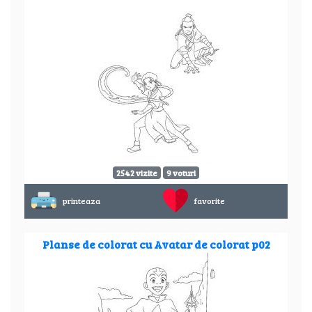
2542 vizite
9 voturi
printeaza
favorite
Planse de colorat cu Avatar de colorat p02