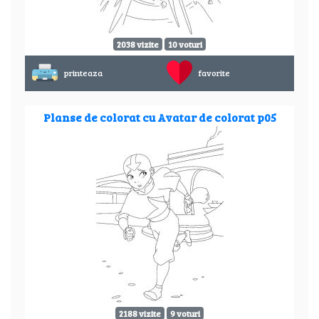
2038 vizite
10 voturi
printeaza
favorite
Planse de colorat cu Avatar de colorat p05
2188 vizite
9 voturi