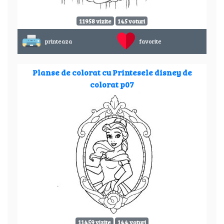
11958 vizite
145 voturi
printeaza
favorite
Planse de colorat cu Printesele disney de
colorat p07
11459 vizite
144 voturi