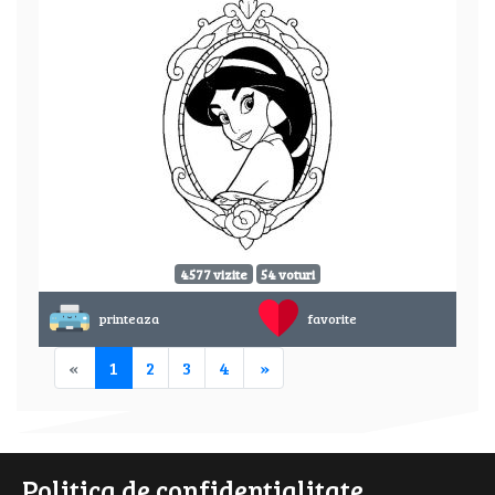
4577 vizite
54 voturi
printeaza
favorite
«
1
2
3
4
»
Politica de confidentialitate