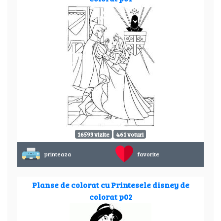
16593 vizite
461 voturi
printeaza
favorite
Planse de colorat cu Printesele disney de
colorat p02