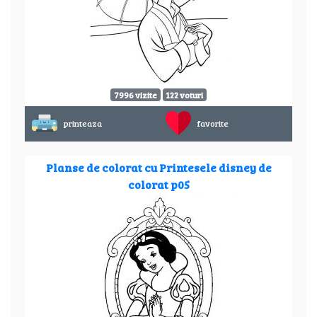
7996 vizite
122 voturi
printeaza
favorite
Planse de colorat cu Printesele disney de
colorat p05