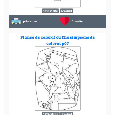
1315 vizite
4 voturi
printeaza
favorite
Planse de colorat cu The simpsons de
colorat p07
1224 vizite
1 voturi