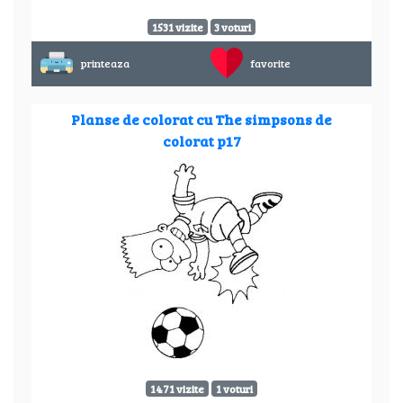
1531 vizite
3 voturi
printeaza
favorite
Planse de colorat cu The simpsons de
colorat p17
1471 vizite
1 voturi