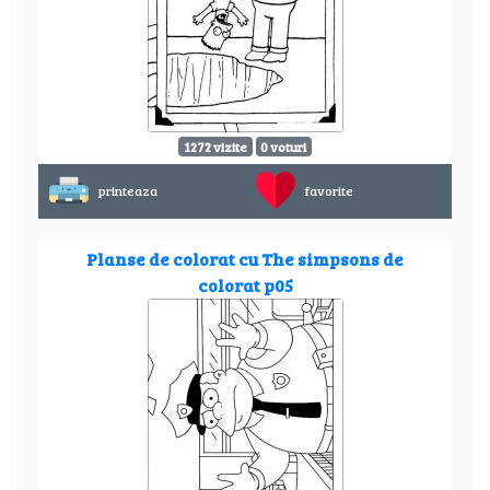
1272 vizite
0 voturi
printeaza
favorite
Planse de colorat cu The simpsons de
colorat p05