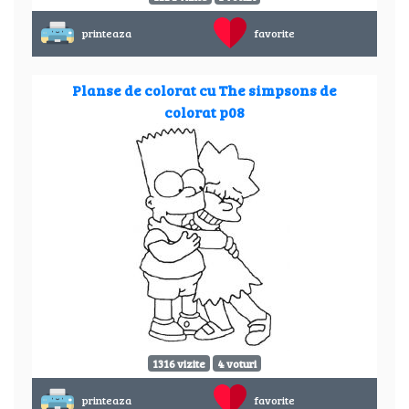
printeaza
favorite
Planse de colorat cu The simpsons de
colorat p08
1316 vizite
4 voturi
printeaza
favorite