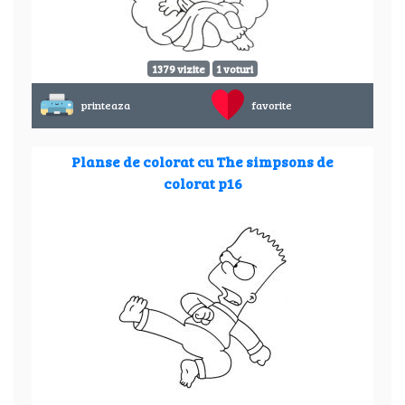
1379 vizite
1 voturi
printeaza
favorite
Planse de colorat cu The simpsons de
colorat p16