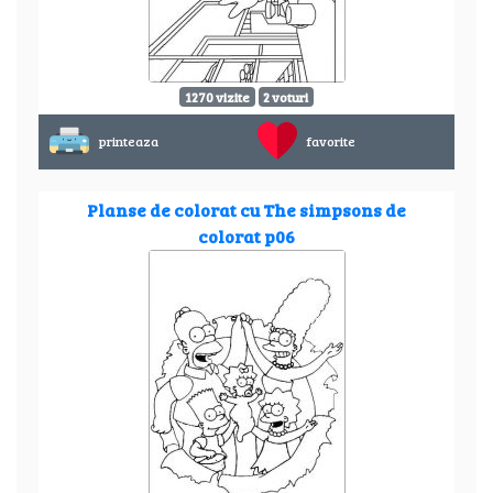
1270 vizite
2 voturi
printeaza
favorite
Planse de colorat cu The simpsons de
colorat p06