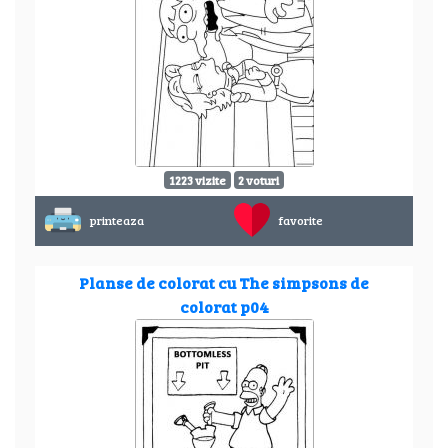
1223 vizite
2 voturi
printeaza
favorite
Planse de colorat cu The simpsons de
colorat p04