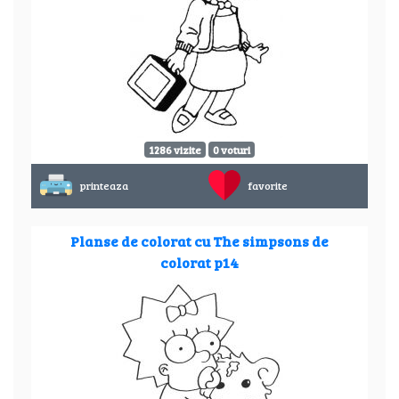
1286 vizite
0 voturi
printeaza
favorite
Planse de colorat cu The simpsons de
colorat p14