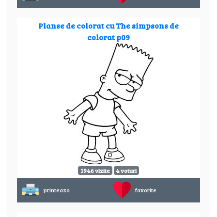
Planse de colorat cu The simpsons de
colorat p09
1946 vizite
4 voturi
printeaza
favorite