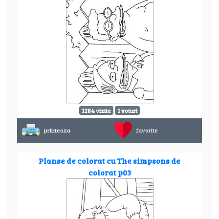
1284 vizite
1 voturi
printeaza
favorite
Planse de colorat cu The simpsons de
colorat p03