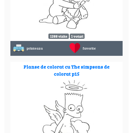
1288 vizite
1 voturi
printeaza
favorite
Planse de colorat cu The simpsons de
colorat p15