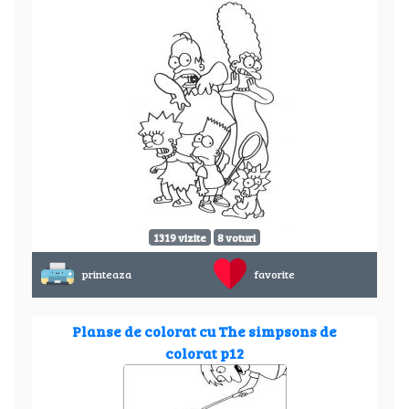
1319 vizite
8 voturi
printeaza
favorite
Planse de colorat cu The simpsons de
colorat p12