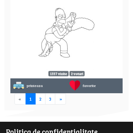
1337 vizite
2 voturi
printeaza
favorite
«
1
2
3
»
Politica de confidentialitate