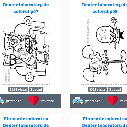
Dexter laboratory de
Dexter laboratory d
colorat p07
colorat p08
1438 vizite
2 voturi
1325 vizite
2 voturi
printeaza
favorite
printeaza
favo
Planse de colorat cu
Planse de colorat c
Dexter laboratory de
Dexter laboratory d