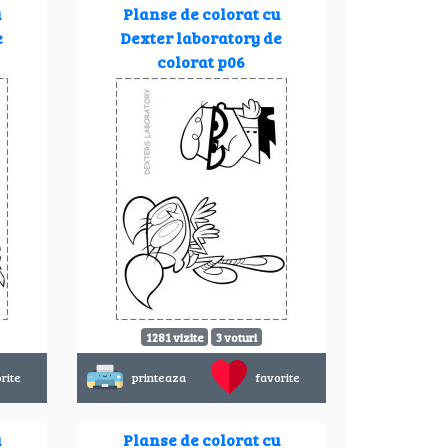
u
Planse de colorat cu
e
Dexter laboratory de
colorat p06
1281 vizite
3 voturi
rite
printeaza
favorite
u
Planse de colorat cu