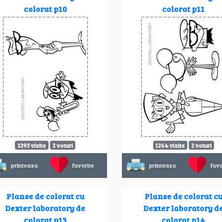
colorat p10
colorat p11
1293 vizite
2 voturi
1264 vizite
2 voturi
printeaza
favorite
printeaza
favo
Planse de colorat cu
Planse de colorat c
Dexter laboratory de
Dexter laboratory d
colorat p13
colorat p14