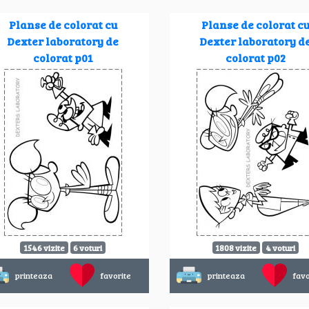
Planse de colorat cu
Planse de colorat c
Dexter laboratory de
Dexter laboratory d
colorat p01
colorat p02
1546 vizite
6 voturi
1808 vizite
4 voturi
printeaza
favorite
printeaza
favo