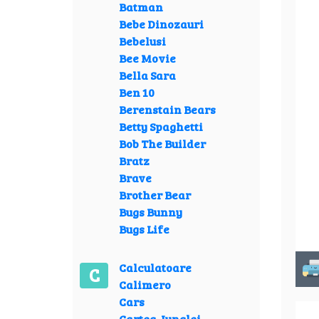
Batman
Bebe Dinozauri
Bebelusi
Bee Movie
Bella Sara
Ben 10
Berenstain Bears
Betty Spaghetti
Bob The Builder
Bratz
Brave
Brother Bear
Bugs Bunny
Bugs Life
Calculatoare
C
Calimero
Cars
Cartea Junglei