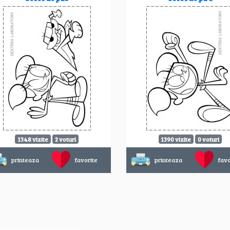
1348 vizite
2 voturi
1390 vizite
0 voturi
printeaza
favorite
printeaza
favo