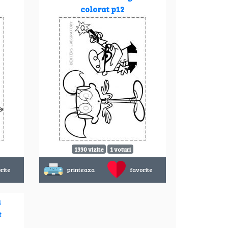
colorat p12
1330 vizite
1 voturi
rite
printeaza
favorite
u
e