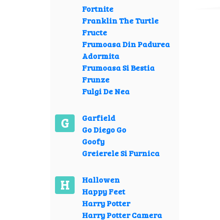
Fortnite
Franklin The Turtle
Fructe
Frumoasa Din Padurea
Adormita
Frumoasa Si Bestia
Frunze
Fulgi De Nea
Garfield
G
Go Diego Go
Goofy
Greierele Si Furnica
Hallowen
H
Happy Feet
Harry Potter
Harry Potter Camera