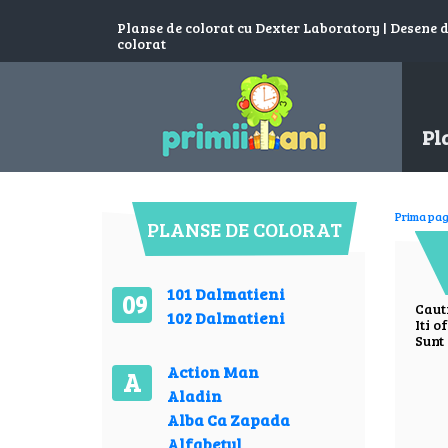
Planse de colorat cu Dexter Laboratory | Desene 
colorat
Pl
Prima pag
PLANSE DE COLORAT
101 Dalmatieni
09
Caut
102 Dalmatieni
Iti o
Sunt 
Action Man
A
Aladin
Alba Ca Zapada
Alfabetul