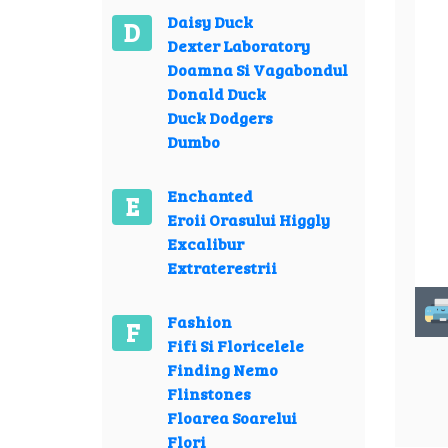
Daisy Duck
D
Dexter Laboratory
Doamna Si Vagabondul
Donald Duck
Duck Dodgers
Dumbo
Enchanted
E
Eroii Orasului Higgly
Excalibur
Extraterestrii
Fashion
F
Fifi Si Floricelele
Finding Nemo
Flinstones
Floarea Soarelui
Flori