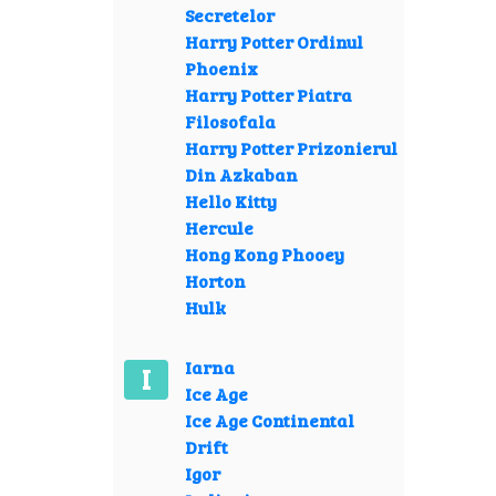
Secretelor
Harry Potter Ordinul
Phoenix
Harry Potter Piatra
Filosofala
Harry Potter Prizonierul
Din Azkaban
Hello Kitty
Hercule
Hong Kong Phooey
Horton
Hulk
Iarna
I
Ice Age
Ice Age Continental
Drift
Igor