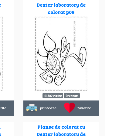
e
Dexter laboratory de
colorat p09
1186 vizite
0 voturi
rite
printeaza
favorite
u
Planse de colorat cu
e
Dexter laboratory de