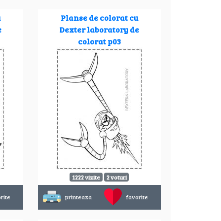
u
Planse de colorat cu
e
Dexter laboratory de
colorat p03
1222 vizite
2 voturi
rite
printeaza
favorite