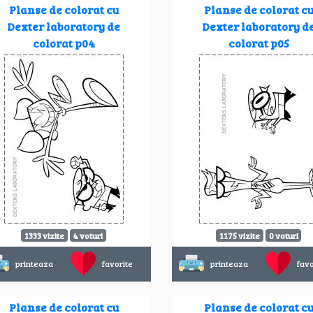
Planse de colorat cu
Planse de colorat c
Dexter laboratory de
Dexter laboratory d
colorat p04
colorat p05
1333 vizite
4 voturi
1175 vizite
0 voturi
printeaza
favorite
printeaza
favo
Planse de colorat cu
Planse de colorat c