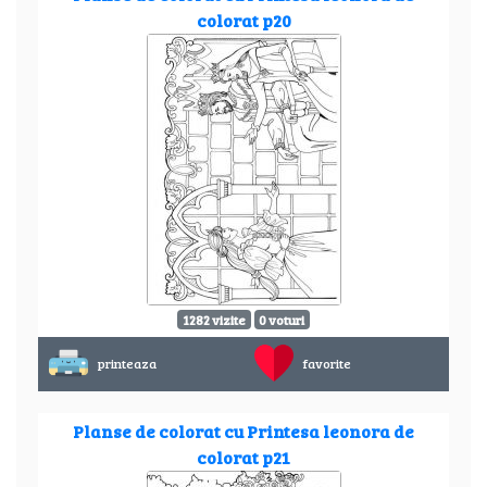
colorat p20
1282 vizite
0 voturi
printeaza
favorite
Planse de colorat cu Printesa leonora de
colorat p21