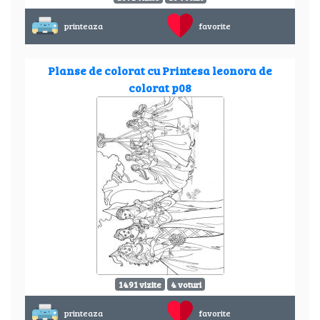
printeaza
favorite
Planse de colorat cu Printesa leonora de
colorat p08
1491 vizite
4 voturi
printeaza
favorite