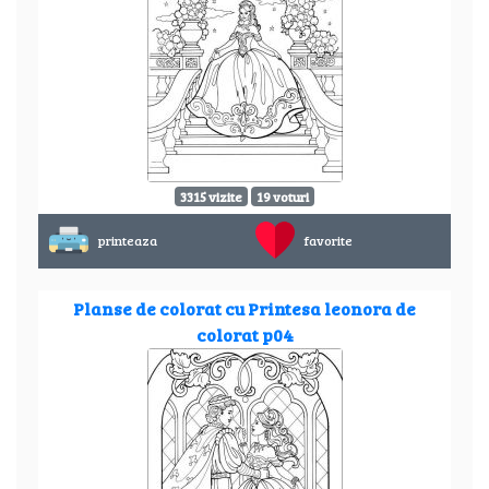
3315 vizite
19 voturi
printeaza
favorite
Planse de colorat cu Printesa leonora de
colorat p04