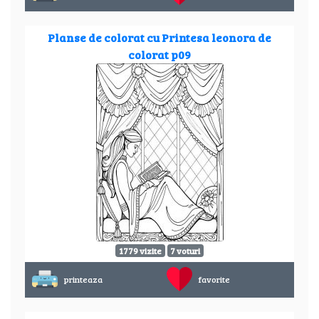
Planse de colorat cu Printesa leonora de
colorat p09
1779 vizite
7 voturi
printeaza
favorite