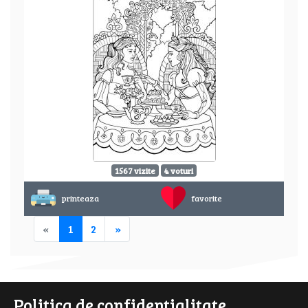
1567 vizite
4 voturi
printeaza
favorite
«
1
2
»
Politica de confidentialitate