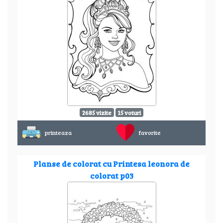
2685 vizite
15 voturi
printeaza
favorite
Planse de colorat cu Printesa leonora de
colorat p03