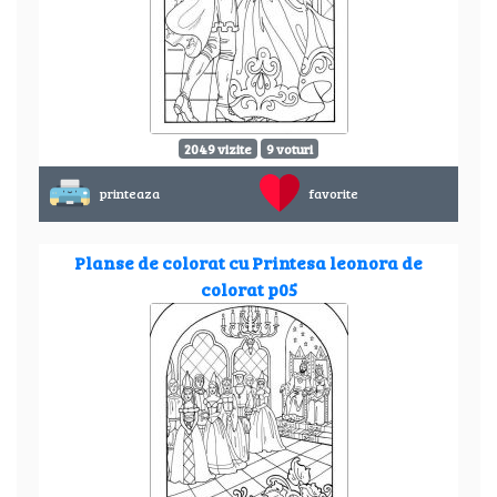
2049 vizite
9 voturi
printeaza
favorite
Planse de colorat cu Printesa leonora de
colorat p05