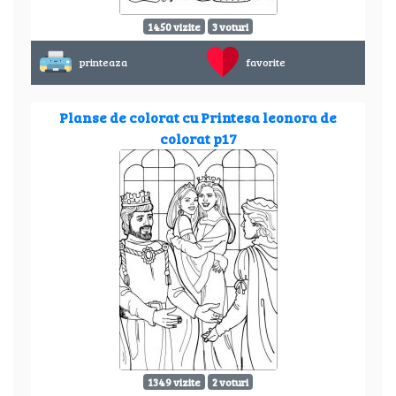
1450 vizite
3 voturi
printeaza
favorite
Planse de colorat cu Printesa leonora de
colorat p17
1349 vizite
2 voturi