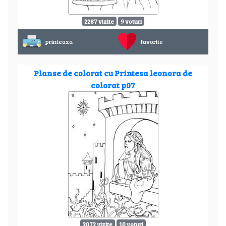
2287 vizite
9 voturi
printeaza
favorite
Planse de colorat cu Printesa leonora de
colorat p07
2072 vizite
10 voturi