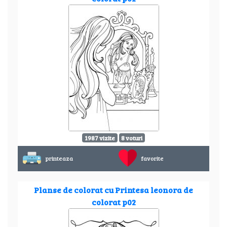
1987 vizite
8 voturi
printeaza
favorite
Planse de colorat cu Printesa leonora de
colorat p02