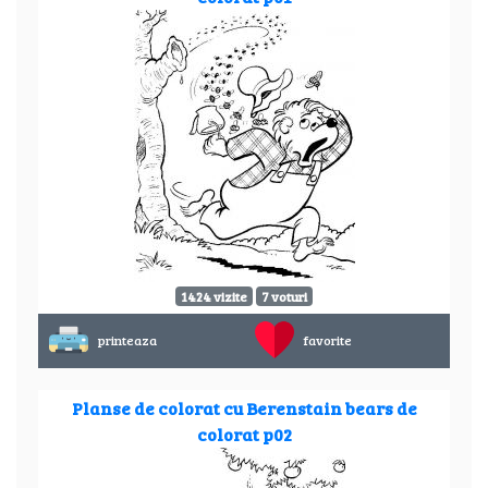
1424 vizite
7 voturi
printeaza
favorite
Planse de colorat cu Berenstain bears de
colorat p02