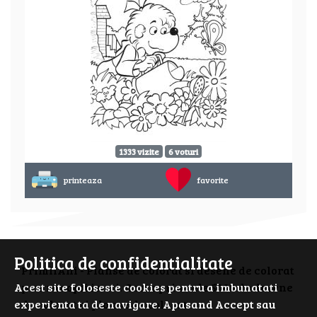
1333 vizite
6 voturi
printeaza
favorite
Politica de confidentialitate
PrimiiAni - Planse de colorat si desene de colorat
Acest site foloseste cookies pentru a imbunatati
pentru copii isteti. Cauta prin cele 5000 de desene
experienta ta de navigare. Apasand Accept sau
de colorat si planse de colorat.