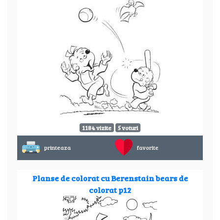
1184 vizite
5 voturi
printeaza
favorite
Planse de colorat cu Berenstain bears de
colorat p12