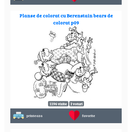
Planse de colorat cu Berenstain bears de
colorat p09
1196 vizite
2 voturi
printeaza
favorite