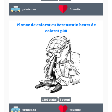
printeaza
favorite
Planse de colorat cu Berenstain bears de
colorat p08
1201 vizite
5 voturi
printeaza
favorite