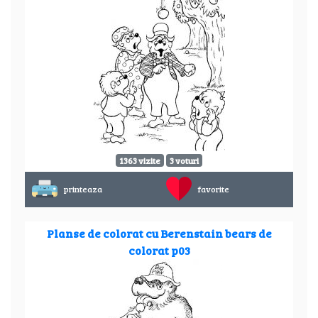
1363 vizite
3 voturi
printeaza
favorite
Planse de colorat cu Berenstain bears de
colorat p03