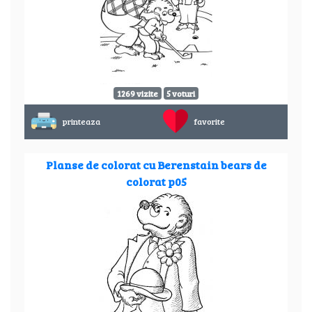
1269 vizite
5 voturi
printeaza
favorite
Planse de colorat cu Berenstain bears de
colorat p05