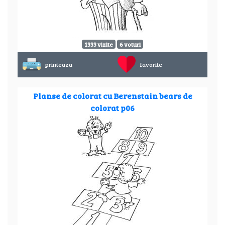
1333 vizite
6 voturi
printeaza
favorite
Planse de colorat cu Berenstain bears de
colorat p06