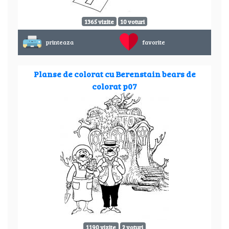
1365 vizite
10 voturi
printeaza
favorite
Planse de colorat cu Berenstain bears de
colorat p07
1190 vizite
2 voturi