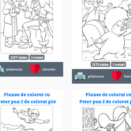
1137 vizite
1 voturi
1275 vizite
1 voturi
printeaza
favorite
printeaza
favo
Planse de colorat cu
Planse de colorat c
eter pan 2 de colorat p16
Peter pan 2 de colorat 