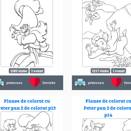
1282 vizite
1 voturi
1217 vizite
1 voturi
printeaza
favorite
printeaza
favo
Planse de colorat cu
Planse de colorat c
eter pan 2 de colorat p13
Peter pan 2 de colora
p14