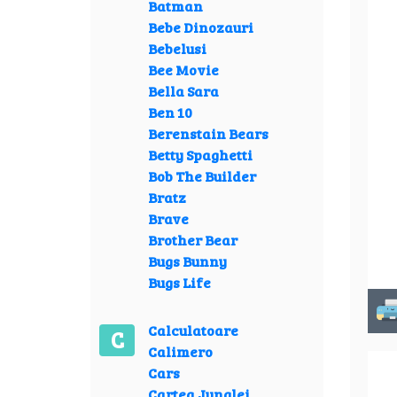
Batman
Bebe Dinozauri
Bebelusi
Bee Movie
Bella Sara
Ben 10
Berenstain Bears
Betty Spaghetti
Bob The Builder
Bratz
Brave
Brother Bear
Bugs Bunny
Bugs Life
Calculatoare
C
Calimero
Cars
Cartea Junglei