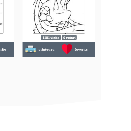
1181 vizite
0 voturi
rite
printeaza
favorite