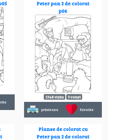
p05
Peter pan 2 de colorat
p06
1348 vizite
3 voturi
rite
printeaza
favorite
u
Planse de colorat cu
t
Peter pan 2 de colorat