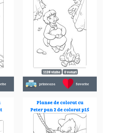
1128 vizite
0 voturi
rite
printeaza
favorite
u
Planse de colorat cu
t
Peter pan 2 de colorat p15