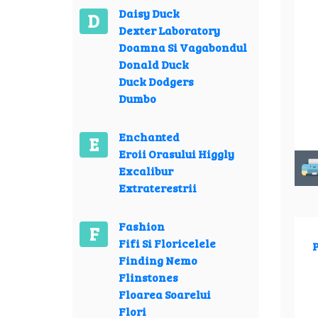
Daisy Duck
D
Dexter Laboratory
Doamna Si Vagabondul
Donald Duck
Duck Dodgers
Dumbo
Enchanted
E
Eroii Orasului Higgly
Excalibur
Extraterestrii
Fashion
F
Fifi Si Floricelele
P
Finding Nemo
Flinstones
Floarea Soarelui
Flori