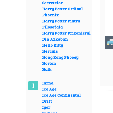
Secretelor
Harry Potter Ordinul
Phoenix
Harry Potter Piatra
Filosofala
Harry Potter Prizonierul
Din Azkaban
Hello Kitty
Hercule
Hong Kong Phooey
Horton
Hulk
Iarna
I
Ice Age
Ice Age Continental
Drift
Igor