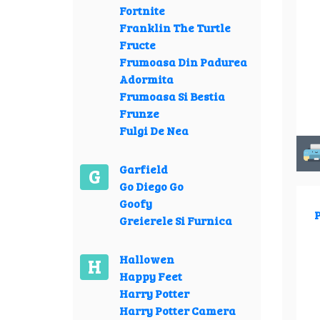
Fortnite
Franklin The Turtle
Fructe
Frumoasa Din Padurea
Adormita
Frumoasa Si Bestia
Frunze
Fulgi De Nea
Garfield
G
Go Diego Go
Goofy
P
Greierele Si Furnica
Hallowen
H
Happy Feet
Harry Potter
Harry Potter Camera