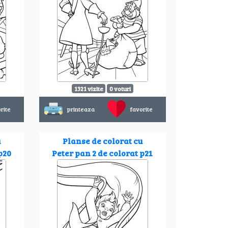
1321 vizite
0 voturi
rite
printeaza
favorite
u
Planse de colorat cu
p20
Peter pan 2 de colorat p21