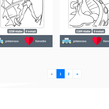
1228 vizite
0 voturi
1189 vizite
0 voturi
printeaza
favorite
printeaza
favo
«
1
2
»