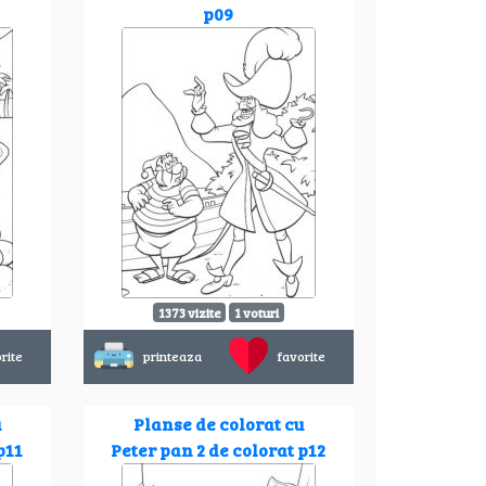
p09
1373 vizite
1 voturi
rite
printeaza
favorite
u
Planse de colorat cu
p11
Peter pan 2 de colorat p12