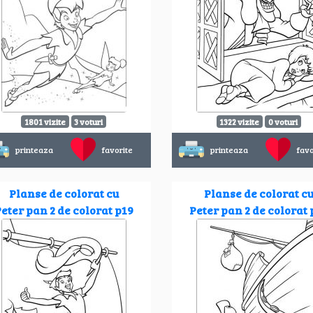
1801 vizite
3 voturi
1322 vizite
0 voturi
printeaza
favorite
printeaza
favo
Planse de colorat cu
Planse de colorat c
eter pan 2 de colorat p19
Peter pan 2 de colorat 