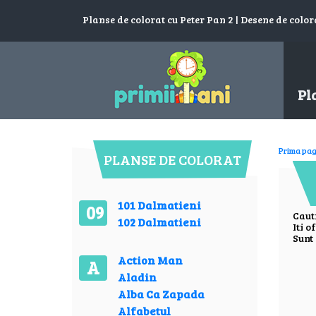
Planse de colorat cu Peter Pan 2 | Desene de colora
Pl
Prima pag
PLANSE DE COLORAT
101 Dalmatieni
09
Caut
102 Dalmatieni
Iti o
Sunt 
Action Man
A
Aladin
Alba Ca Zapada
Alfabetul