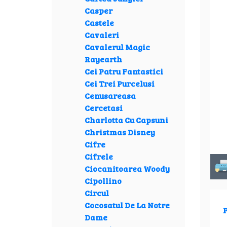
Casper
Castele
Cavaleri
Cavalerul Magic
Rayearth
Cei Patru Fantastici
Cei Trei Purcelusi
Cenusareasa
Cercetasi
Charlotta Cu Capsuni
Christmas Disney
Cifre
Cifrele
Ciocanitoarea Woody
Cipollino
Circul
Cocosatul De La Notre
P
Dame