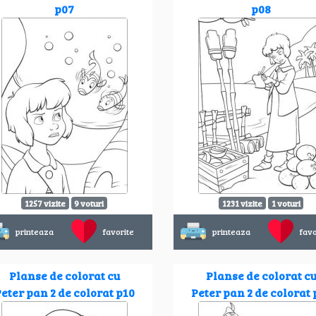
p07
p08
1257 vizite
9 voturi
1231 vizite
1 voturi
printeaza
favorite
printeaza
favo
Planse de colorat cu
Planse de colorat c
eter pan 2 de colorat p10
Peter pan 2 de colorat 