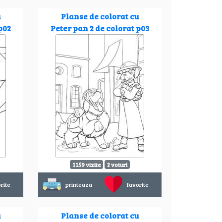
u
Planse de colorat cu
p02
Peter pan 2 de colorat p03
1159 vizite
2 voturi
rite
printeaza
favorite
u
Planse de colorat cu