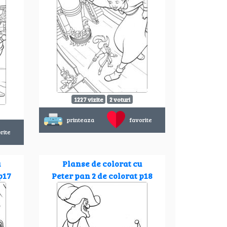
1227 vizite
2 voturi
printeaza
favorite
rite
u
Planse de colorat cu
p17
Peter pan 2 de colorat p18