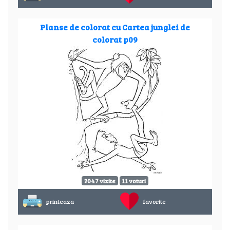
Planse de colorat cu Cartea junglei de
colorat p09
2047 vizite
11 voturi
printeaza
favorite