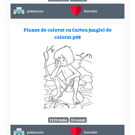
printeaza
favorite
Planse de colorat cu Cartea junglei de
colorat p08
2119 vizite
10 voturi
printeaza
favorite