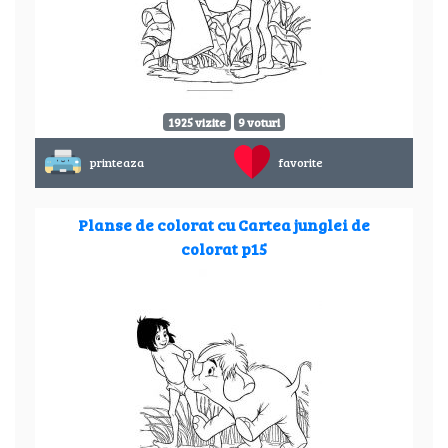
1925 vizite
9 voturi
printeaza
favorite
Planse de colorat cu Cartea junglei de
colorat p15