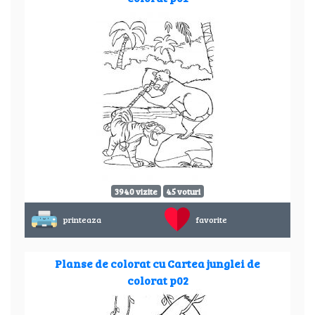
3940 vizite
45 voturi
printeaza
favorite
Planse de colorat cu Cartea junglei de
colorat p02