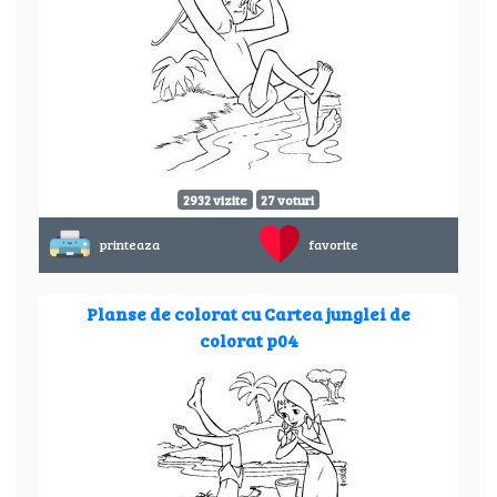
2932 vizite
27 voturi
printeaza
favorite
Planse de colorat cu Cartea junglei de
colorat p04