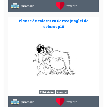
printeaza
favorite
Planse de colorat cu Cartea junglei de
colorat p18
2226 vizite
4 voturi
printeaza
favorite