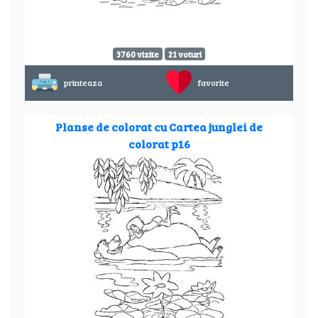
3760 vizite
21 voturi
printeaza
favorite
Planse de colorat cu Cartea junglei de
colorat p16