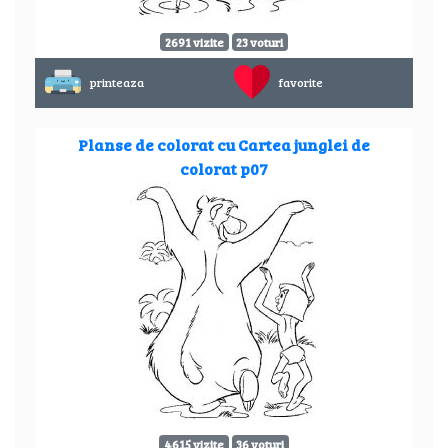
2691 vizite
23 voturi
printeaza
favorite
Planse de colorat cu Cartea junglei de
colorat p07
4615 vizite
36 voturi