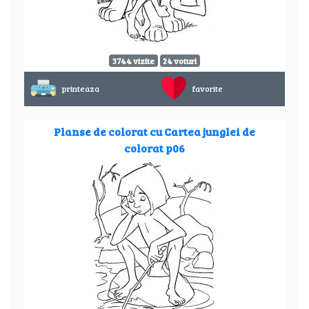
3744 vizite
24 voturi
printeaza
favorite
Planse de colorat cu Cartea junglei de
colorat p06