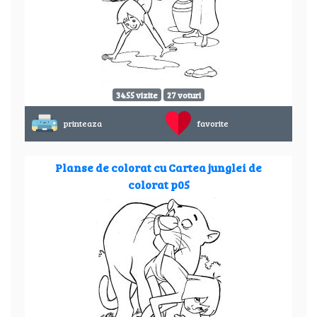
3455 vizite
27 voturi
printeaza
favorite
Planse de colorat cu Cartea junglei de
colorat p05