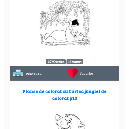
2575 vizite
15 voturi
printeaza
favorite
Planse de colorat cu Cartea junglei de
colorat p13