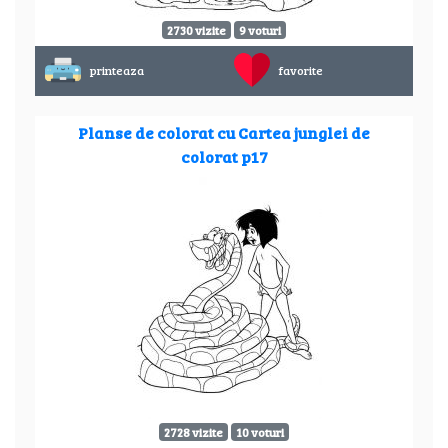
2730 vizite
9 voturi
printeaza
favorite
Planse de colorat cu Cartea junglei de
colorat p17
2728 vizite
10 voturi