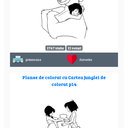
2767 vizite
21 voturi
printeaza
favorite
Planse de colorat cu Cartea junglei de
colorat p14