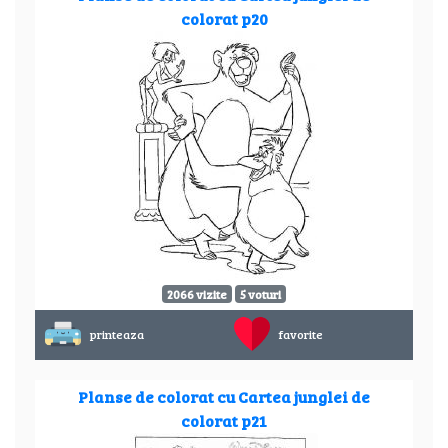
colorat p20
2066 vizite
5 voturi
printeaza
favorite
Planse de colorat cu Cartea junglei de
colorat p21