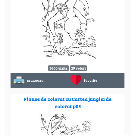
3600 vizite
29 voturi
printeaza
favorite
Planse de colorat cu Cartea junglei de
colorat p03