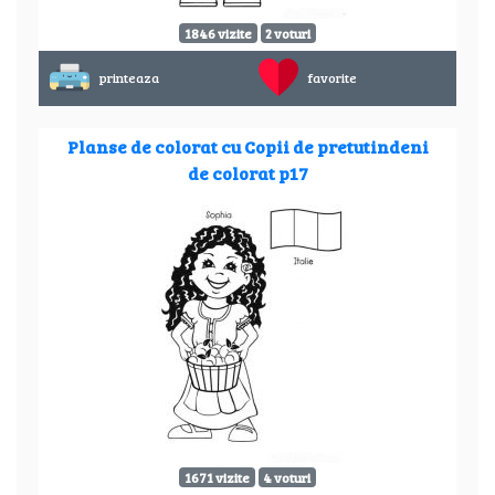
1846 vizite
2 voturi
printeaza
favorite
Planse de colorat cu Copii de pretutindeni
de colorat p17
1671 vizite
4 voturi