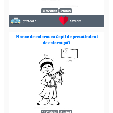
1376 vizite
1 voturi
printeaza
favorite
Planse de colorat cu Copii de pretutindeni
de colorat p07
1857 vizite
0 voturi