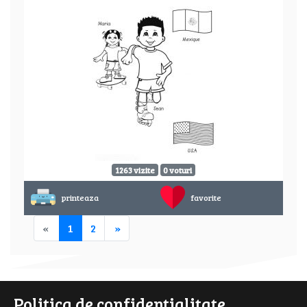
1263 vizite
0 voturi
printeaza
favorite
«
1
2
»
Politica de confidentialitate