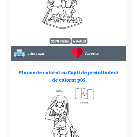
2578 vizite
4 voturi
printeaza
favorite
Planse de colorat cu Copii de pretutindeni
de colorat p05