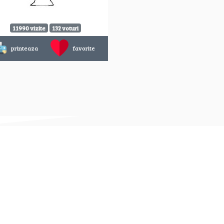
11990 vizite
132 voturi
printeaza
favorite