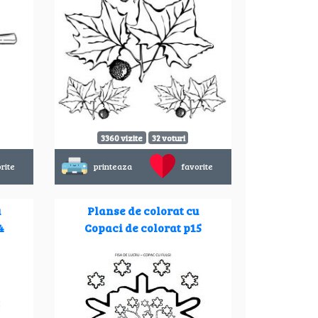
3360 vizite
32 voturi
rite
printeaza
favorite
u
Planse de colorat cu
4
Copaci de colorat p15