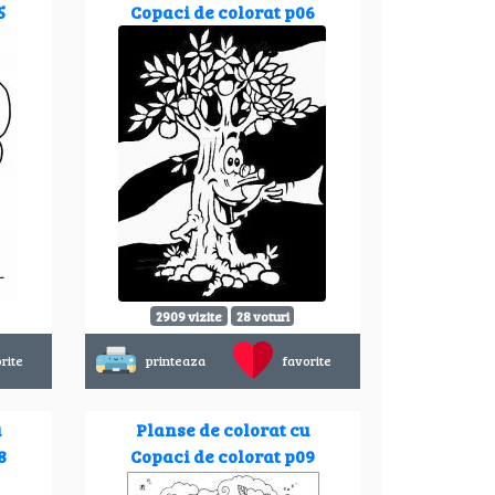
5
Copaci de colorat p06
2909 vizite
28 voturi
rite
printeaza
favorite
u
Planse de colorat cu
8
Copaci de colorat p09