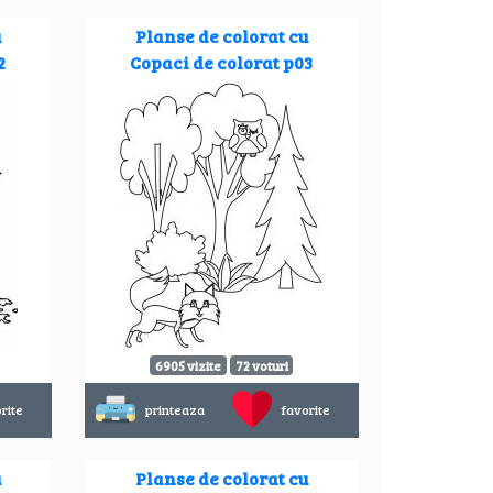
u
Planse de colorat cu
2
Copaci de colorat p03
6905 vizite
72 voturi
rite
printeaza
favorite
u
Planse de colorat cu