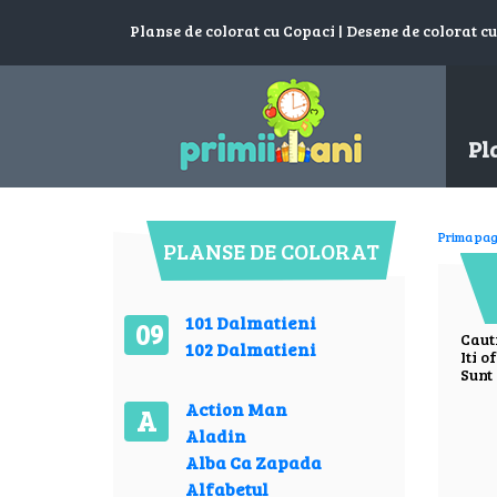
Planse de colorat cu Copaci | Desene de colorat cu
Pl
Prima pag
PLANSE DE COLORAT
101 Dalmatieni
09
Caut
102 Dalmatieni
Iti o
Sunt 
Action Man
A
Aladin
Alba Ca Zapada
Alfabetul