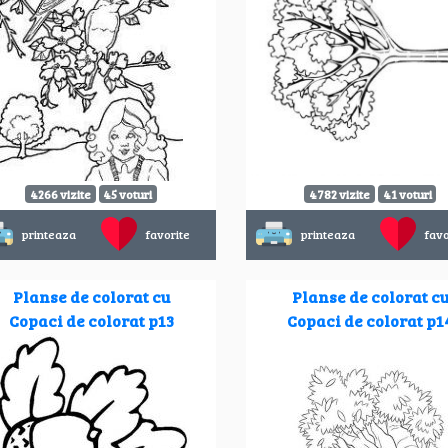
4266 vizite
45 voturi
4782 vizite
41 voturi
printeaza
favorite
printeaza
favo
Planse de colorat cu
Planse de colorat c
Copaci de colorat p13
Copaci de colorat p1