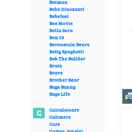
Batman
Bebe Dinozauri
Bebelusi
Bee Movie
Bella Sara
Ben 10
Berenstain Bears
Betty Spaghetti
Bob The Builder
Bratz
Brave
Brother Bear
Bugs Bunny
Bugs Life
Calculatoare
C
Calimero
Cars
Cartea Junglei