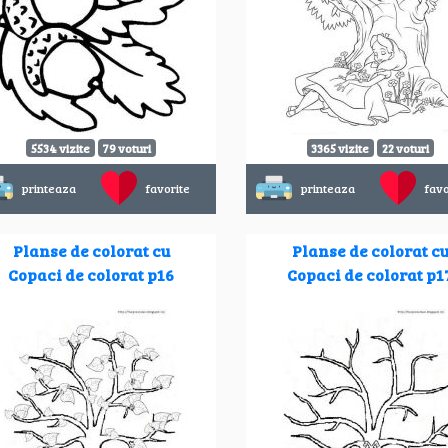
5534 vizite
79 voturi
3365 vizite
22 voturi
printeaza
favorite
printeaza
favo
Planse de colorat cu
Planse de colorat c
Copaci de colorat p16
Copaci de colorat p1