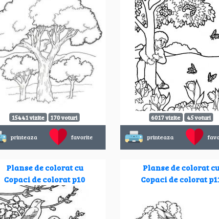
15441 vizite
170 voturi
6017 vizite
45 voturi
printeaza
favorite
printeaza
favo
Planse de colorat cu
Planse de colorat c
Copaci de colorat p10
Copaci de colorat p1