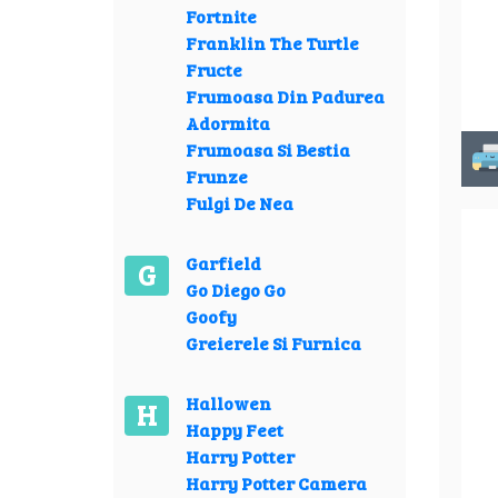
Fortnite
Franklin The Turtle
Fructe
Frumoasa Din Padurea
Adormita
Frumoasa Si Bestia
Frunze
Fulgi De Nea
Garfield
G
Go Diego Go
Goofy
Greierele Si Furnica
Hallowen
H
Happy Feet
Harry Potter
Harry Potter Camera