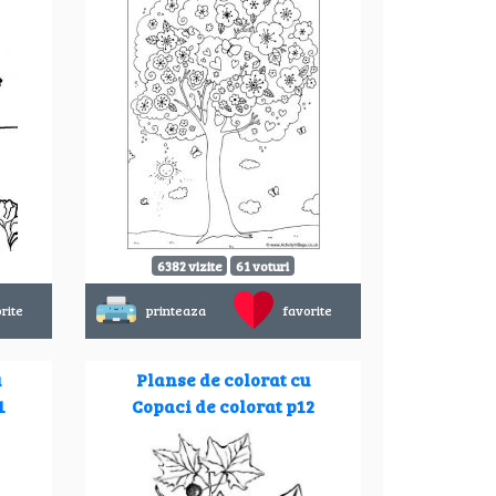
6382 vizite
61 voturi
rite
printeaza
favorite
u
Planse de colorat cu
1
Copaci de colorat p12