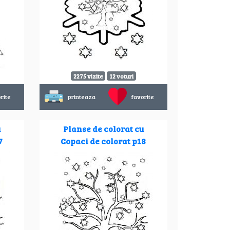
2275 vizite
12 voturi
rite
printeaza
favorite
u
Planse de colorat cu
7
Copaci de colorat p18