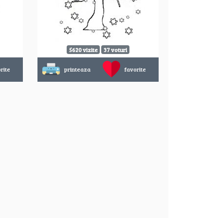
5620 vizite
37 voturi
rite
printeaza
favorite