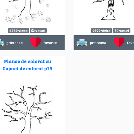
6789 vizite
52 voturi
9599 vizite
70 voturi
printeaza
favorite
printeaza
favo
Planse de colorat cu
Copaci de colorat p19