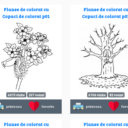
Planse de colorat cu
Planse de colorat c
Copaci de colorat p01
Copaci de colorat p0
6075 vizite
107 voturi
6706 vizite
82 voturi
printeaza
favorite
printeaza
favo
Planse de colorat cu
Planse de colorat c