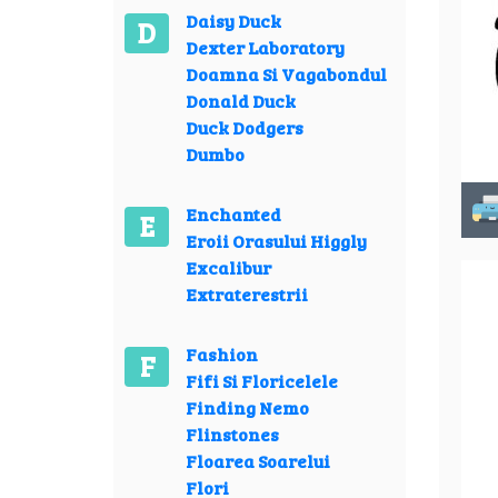
Daisy Duck
D
Dexter Laboratory
Doamna Si Vagabondul
Donald Duck
Duck Dodgers
Dumbo
Enchanted
E
Eroii Orasului Higgly
Excalibur
Extraterestrii
Fashion
F
Fifi Si Floricelele
Finding Nemo
Flinstones
Floarea Soarelui
Flori