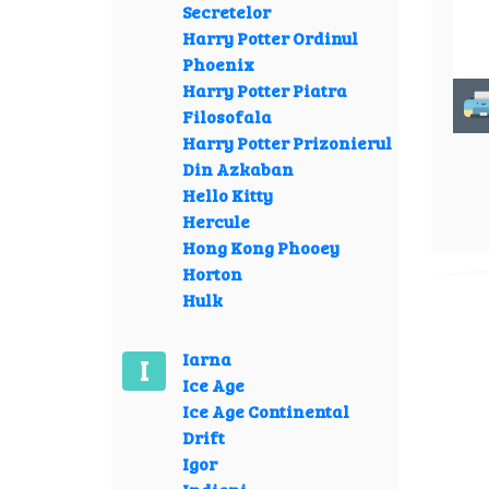
Secretelor
Harry Potter Ordinul
Phoenix
Harry Potter Piatra
Filosofala
Harry Potter Prizonierul
Din Azkaban
Hello Kitty
Hercule
Hong Kong Phooey
Horton
Hulk
Iarna
I
Ice Age
Ice Age Continental
Drift
Igor