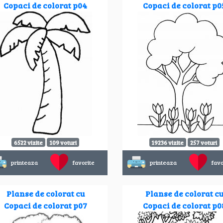
Copaci de colorat p04
Copaci de colorat p0
6522 vizite
109 voturi
19236 vizite
257 voturi
printeaza
favorite
printeaza
favo
Planse de colorat cu
Planse de colorat c
Copaci de colorat p07
Copaci de colorat p0