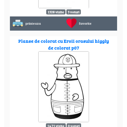
1328 vizite
3 voturi
printeaza
favorite
Planse de colorat cu Eroii orasului higgly
de colorat p07
1471 vizite
0 voturi