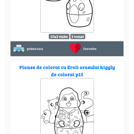
1342 vizite
2 voturi
printeaza
favorite
Planse de colorat cu Eroii orasului higgly
de colorat p15