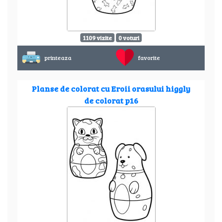
1109 vizite
0 voturi
printeaza
favorite
Planse de colorat cu Eroii orasului higgly
de colorat p16