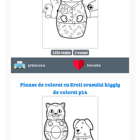
1156 vizite
1 voturi
printeaza
favorite
Planse de colorat cu Eroii orasului higgly
de colorat p14