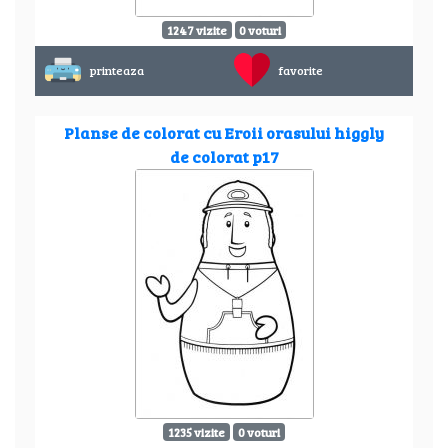
1247 vizite
0 voturi
printeaza
favorite
Planse de colorat cu Eroii orasului higgly
de colorat p17
1235 vizite
0 voturi