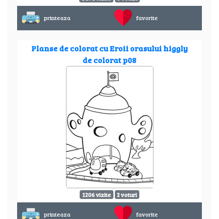
printeaza
favorite
Planse de colorat cu Eroii orasului higgly
de colorat p08
1206 vizite
2 voturi
printeaza
favorite