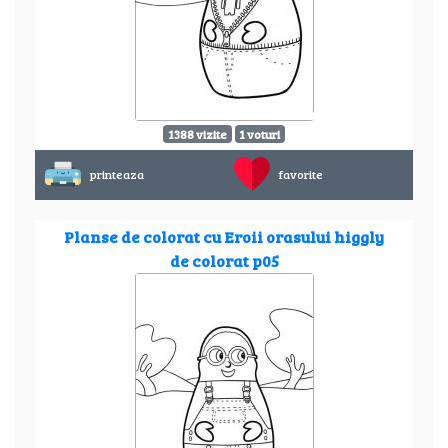
1388 vizite
1 voturi
printeaza
favorite
Planse de colorat cu Eroii orasului higgly
de colorat p05