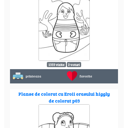
1333 vizite
2 voturi
printeaza
favorite
Planse de colorat cu Eroii orasului higgly
de colorat p03