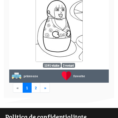
1191 vizite
2 voturi
printeaza
favorite
«
1
2
»
Politica de confidentialitate