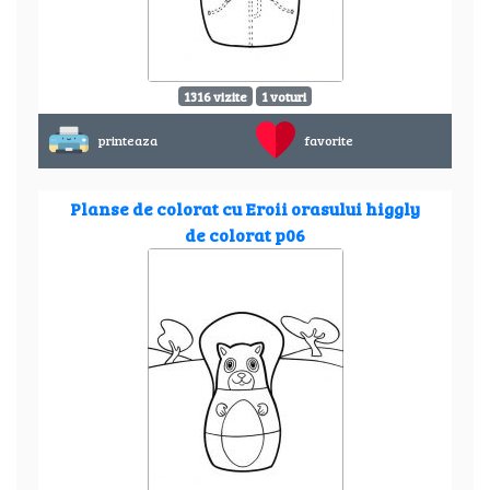
1316 vizite
1 voturi
printeaza
favorite
Planse de colorat cu Eroii orasului higgly
de colorat p06