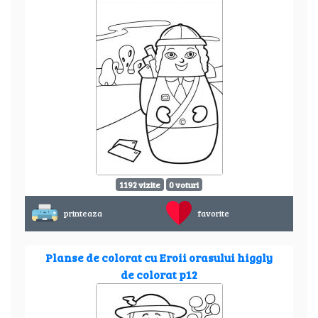
1192 vizite
0 voturi
printeaza
favorite
Planse de colorat cu Eroii orasului higgly
de colorat p12