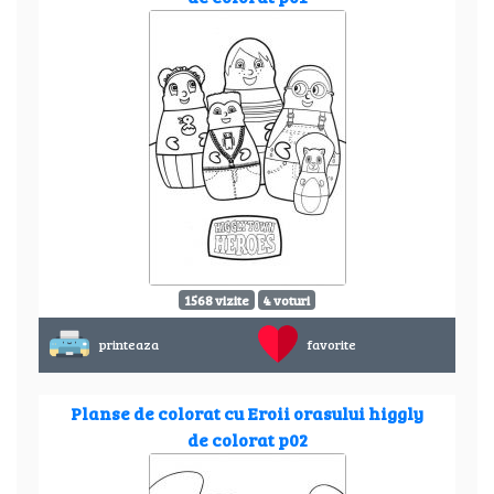
1568 vizite
4 voturi
printeaza
favorite
Planse de colorat cu Eroii orasului higgly
de colorat p02