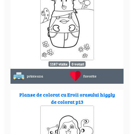
1187 vizite
0 voturi
printeaza
favorite
Planse de colorat cu Eroii orasului higgly
de colorat p13