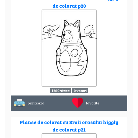
de colorat p20
1260 vizite
0 voturi
printeaza
favorite
Planse de colorat cu Eroii orasului higgly
de colorat p21