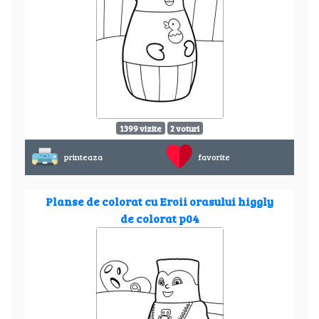
1399 vizite
2 voturi
printeaza
favorite
Planse de colorat cu Eroii orasului higgly
de colorat p04