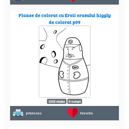
Planse de colorat cu Eroii orasului higgly
de colorat p09
1202 vizite
0 voturi
printeaza
favorite