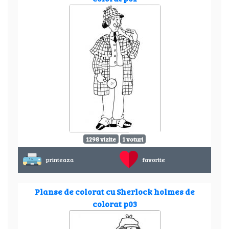
1298 vizite
1 voturi
printeaza
favorite
Planse de colorat cu Sherlock holmes de
colorat p03