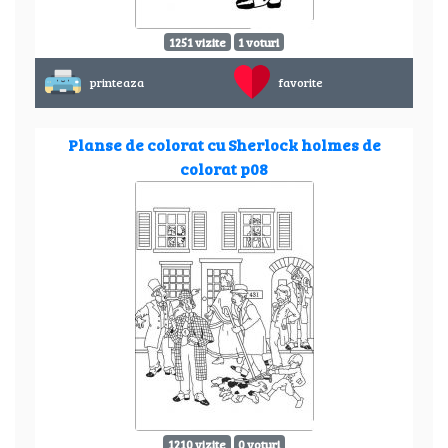
1251 vizite
1 voturi
printeaza
favorite
Planse de colorat cu Sherlock holmes de
colorat p08
1210 vizite
0 voturi