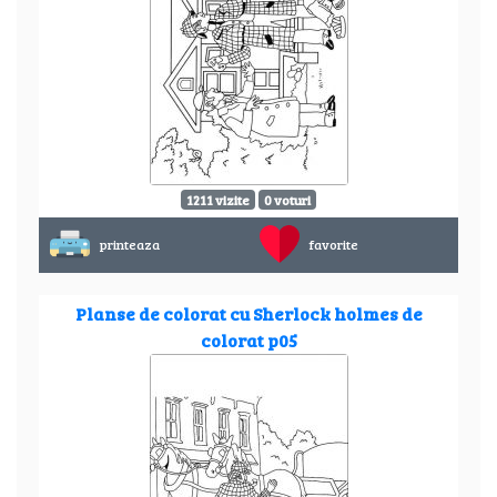
1211 vizite
0 voturi
printeaza
favorite
Planse de colorat cu Sherlock holmes de
colorat p05