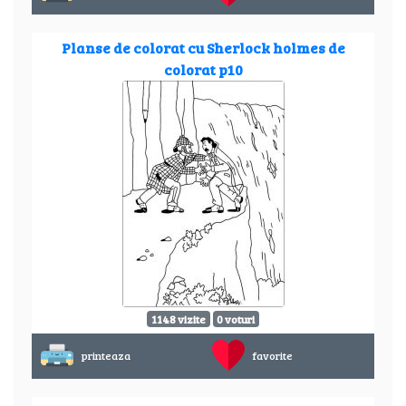
Planse de colorat cu Sherlock holmes de
colorat p10
1148 vizite
0 voturi
printeaza
favorite