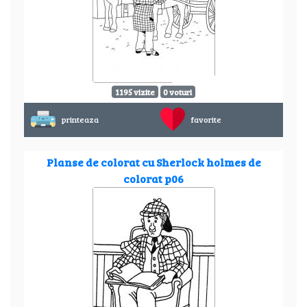
1195 vizite
0 voturi
printeaza
favorite
Planse de colorat cu Sherlock holmes de
colorat p06