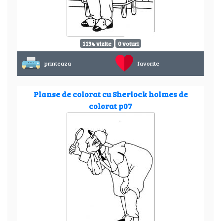
1134 vizite
0 voturi
printeaza
favorite
Planse de colorat cu Sherlock holmes de
colorat p07