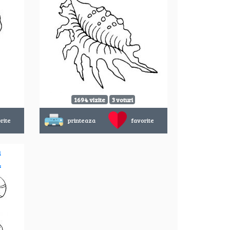
1694 vizite
3 voturi
rite
printeaza
favorite
u
4