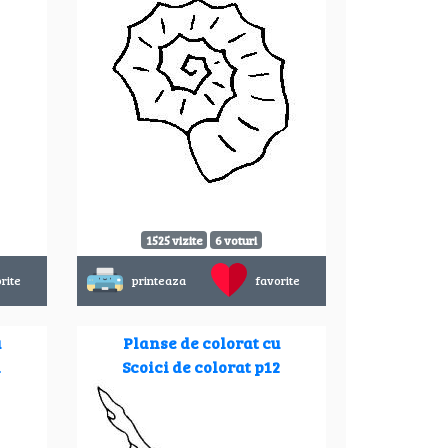
1525 vizite
6 voturi
rite
printeaza
favorite
u
Planse de colorat cu
1
Scoici de colorat p12