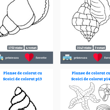
1752 vizite
4 voturi
2143 vizite
3 voturi
printeaza
favorite
printeaza
favo
Planse de colorat cu
Planse de colorat c
Scoici de colorat p13
Scoici de colorat p1