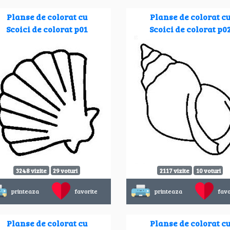
Planse de colorat cu
Planse de colorat c
Scoici de colorat p01
Scoici de colorat p0
3248 vizite
29 voturi
2117 vizite
10 voturi
printeaza
favorite
printeaza
favo
Planse de colorat cu
Planse de colorat c