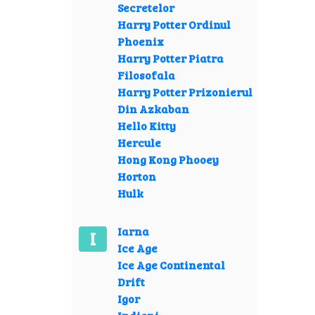
Secretelor
Harry Potter Ordinul
Phoenix
Harry Potter Piatra
Filosofala
Harry Potter Prizonierul
Din Azkaban
Hello Kitty
Hercule
Hong Kong Phooey
Horton
Hulk
Iarna
I
Ice Age
Ice Age Continental
Drift
Igor