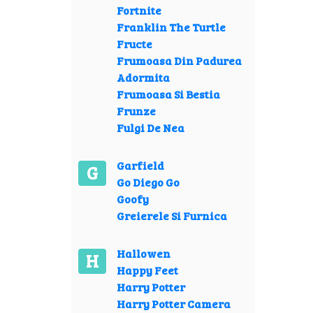
Fortnite
Franklin The Turtle
Fructe
Frumoasa Din Padurea
Adormita
Frumoasa Si Bestia
Frunze
Fulgi De Nea
Garfield
G
Go Diego Go
Goofy
Greierele Si Furnica
Hallowen
H
Happy Feet
Harry Potter
Harry Potter Camera