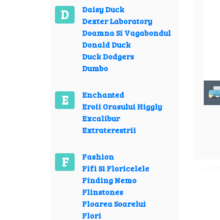
Daisy Duck
D
Dexter Laboratory
Doamna Si Vagabondul
Donald Duck
Duck Dodgers
Dumbo
Enchanted
E
Eroii Orasului Higgly
Excalibur
Extraterestrii
Fashion
F
Fifi Si Floricelele
Finding Nemo
Flinstones
Floarea Soarelui
Flori