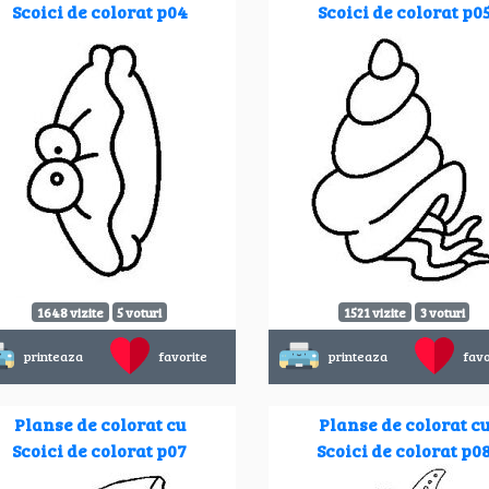
Scoici de colorat p04
Scoici de colorat p0
1648 vizite
5 voturi
1521 vizite
3 voturi
printeaza
favorite
printeaza
favo
Planse de colorat cu
Planse de colorat c
Scoici de colorat p07
Scoici de colorat p0