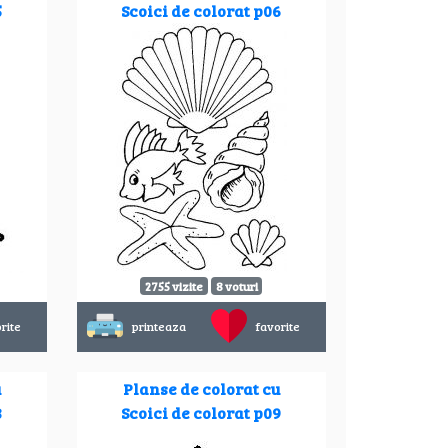
5
Scoici de colorat p06
2755 vizite
8 voturi
rite
printeaza
favorite
u
Planse de colorat cu
8
Scoici de colorat p09