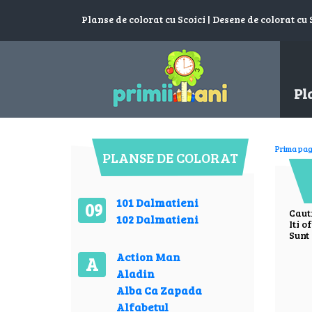
Planse de colorat cu Scoici | Desene de colorat cu S
Pl
Prima pag
PLANSE DE COLORAT
101 Dalmatieni
09
Caut
102 Dalmatieni
Iti o
Sunt 
Action Man
A
Aladin
Alba Ca Zapada
Alfabetul