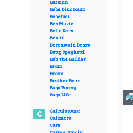
Batman
Bebe Dinozauri
Bebelusi
Bee Movie
Bella Sara
Ben 10
Berenstain Bears
Betty Spaghetti
Bob The Builder
Bratz
Brave
Brother Bear
Bugs Bunny
Bugs Life
Calculatoare
C
Calimero
Cars
Cartea Junglei