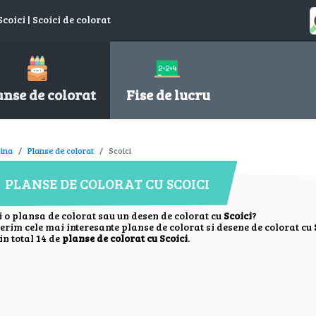
coici | Scoici de colorat
anse de colorat
Fise de lucru
ina
Planse de colorat
Scoici
PLANSE DE COLORAT CU SCOICI
i o plansa de colorat sau un desen de colorat cu
Scoici
?
ferim cele mai interesante planse de colorat si desene de colorat cu
in total 14 de
planse de colorat cu Scoici
.