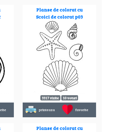
u
Planse de colorat cu
2
Scoici de colorat p03
3317 vizite
10 voturi
rite
printeaza
favorite
u
Planse de colorat cu