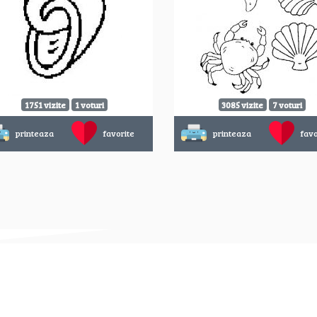
1751 vizite
1 voturi
3085 vizite
7 voturi
printeaza
favorite
printeaza
favo