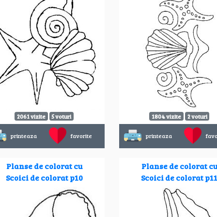
2061 vizite
5 voturi
1804 vizite
2 voturi
printeaza
favorite
printeaza
favo
Planse de colorat cu
Planse de colorat c
Scoici de colorat p10
Scoici de colorat p1