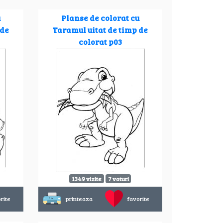
u
Planse de colorat cu
 de
Taramul uitat de timp de
colorat p03
1349 vizite
7 voturi
rite
printeaza
favorite