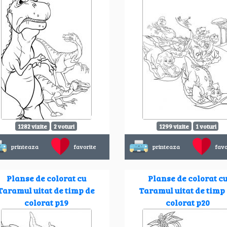
1282 vizite
2 voturi
1299 vizite
1 voturi
printeaza
favorite
printeaza
favo
Planse de colorat cu
Planse de colorat c
Taramul uitat de timp de
Taramul uitat de timp
colorat p19
colorat p20