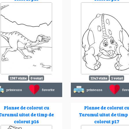
1387 vizite
0 voturi
1243 vizite
1 voturi
printeaza
favorite
printeaza
favo
Planse de colorat cu
Planse de colorat c
Taramul uitat de timp de
Taramul uitat de timp
colorat p16
colorat p17