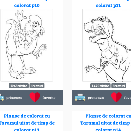
colorat p10
colorat p11
1263 vizite
1 voturi
1420 vizite
3 voturi
printeaza
favorite
printeaza
favo
Planse de colorat cu
Planse de colorat c
Taramul uitat de timp de
Taramul uitat de timp
colorat p13
colorat p14