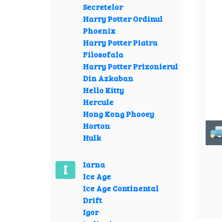
Secretelor
Harry Potter Ordinul
Phoenix
Harry Potter Piatra
Filosofala
Harry Potter Prizonierul
Din Azkaban
Hello Kitty
Hercule
Hong Kong Phooey
Horton
Hulk
Iarna
I
Ice Age
Ice Age Continental
Drift
Igor