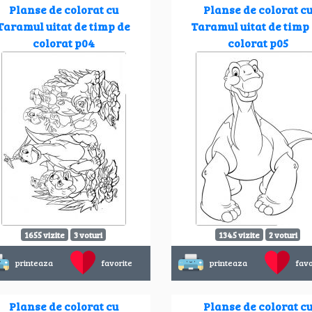
Planse de colorat cu
Planse de colorat c
Taramul uitat de timp de
Taramul uitat de timp
colorat p04
colorat p05
1655 vizite
3 voturi
1345 vizite
2 voturi
printeaza
favorite
printeaza
favo
Planse de colorat cu
Planse de colorat c