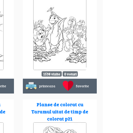
1538 vizite
0 voturi
rite
printeaza
favorite
u
Planse de colorat cu
 de
Taramul uitat de timp de
colorat p21