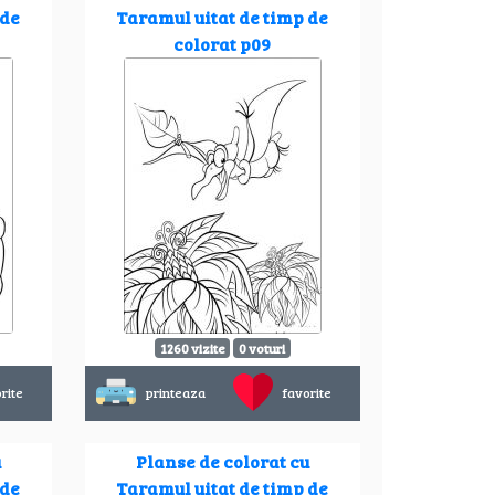
 de
Taramul uitat de timp de
colorat p09
1260 vizite
0 voturi
rite
printeaza
favorite
u
Planse de colorat cu
 de
Taramul uitat de timp de