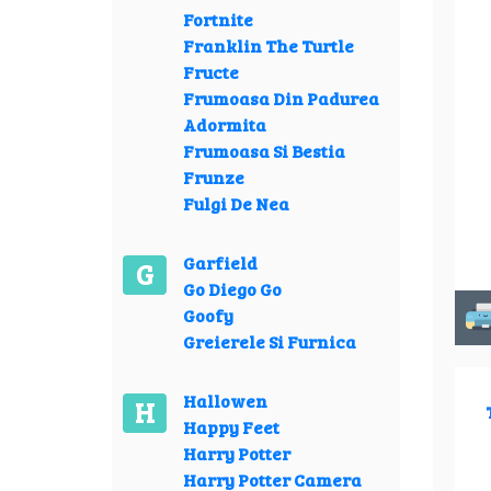
Fortnite
Franklin The Turtle
Fructe
Frumoasa Din Padurea
Adormita
Frumoasa Si Bestia
Frunze
Fulgi De Nea
Garfield
G
Go Diego Go
Goofy
Greierele Si Furnica
Hallowen
H
Happy Feet
Harry Potter
Harry Potter Camera