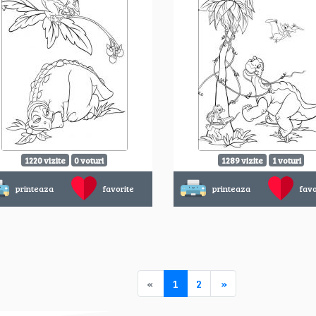
1220 vizite
0 voturi
1289 vizite
1 voturi
printeaza
favorite
printeaza
favo
«
1
2
»