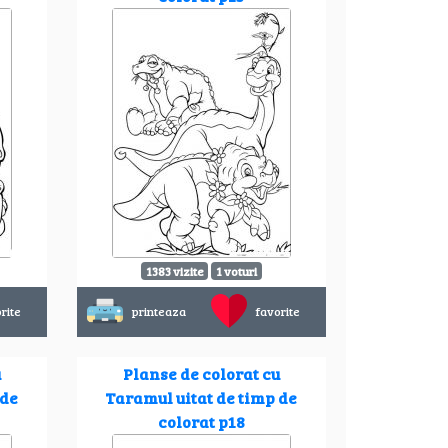
1383 vizite
1 voturi
rite
printeaza
favorite
u
Planse de colorat cu
 de
Taramul uitat de timp de
colorat p18