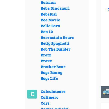
Batman
Bebe Dinozauri
Bebelusi
Bee Movie
Bella Sara
Ben 10
Berenstain Bears
Betty Spaghetti
Bob The Builder
Bratz
Brave
Brother Bear
Bugs Bunny
Bugs Life
Calculatoare
C
Calimero
Cars
Cartea Junglei