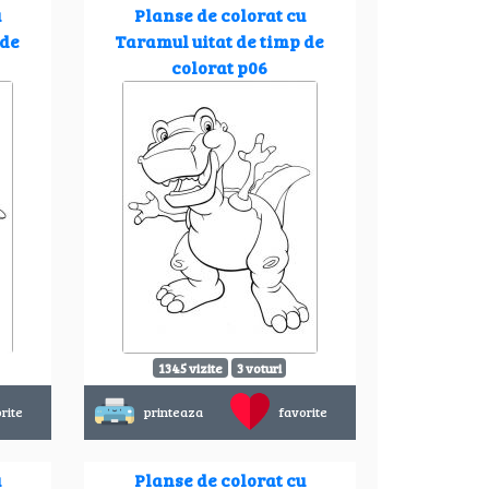
u
Planse de colorat cu
 de
Taramul uitat de timp de
colorat p06
1345 vizite
3 voturi
rite
printeaza
favorite
u
Planse de colorat cu