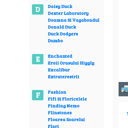
Daisy Duck
D
Dexter Laboratory
Doamna Si Vagabondul
Donald Duck
Duck Dodgers
Dumbo
Enchanted
E
Eroii Orasului Higgly
Excalibur
Extraterestrii
Fashion
F
Fifi Si Floricelele
Finding Nemo
Flinstones
Floarea Soarelui
Flori