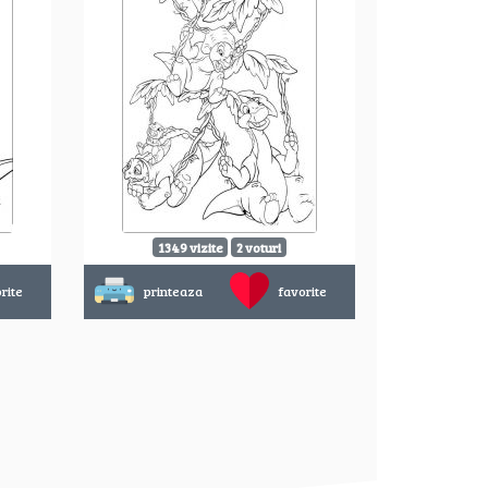
1349 vizite
2 voturi
rite
printeaza
favorite