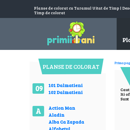
Planse de colorat cu Taramul Uitat de Timp | Des
Timp de colorat
Pl
Prima pag
PLANSE DE COLORAT
101 Dalmatieni
09
Caut
102 Dalmatieni
Iti o
Sunt 
Action Man
A
Aladin
Alba Ca Zapada
Alfabetul