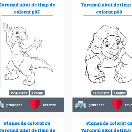
Taramul uitat de timp de
Taramul uitat de timp
colorat p07
colorat p08
1534 vizite
1 voturi
1251 vizite
3 voturi
printeaza
favorite
printeaza
favo
Planse de colorat cu
Planse de colorat c
Taramul uitat de timp de
Taramul uitat de timp