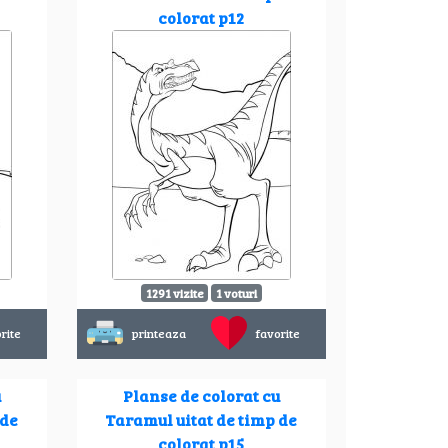
colorat p12
1291 vizite
1 voturi
rite
printeaza
favorite
u
Planse de colorat cu
 de
Taramul uitat de timp de
colorat p15