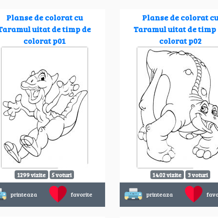
Planse de colorat cu
Planse de colorat c
Taramul uitat de timp de
Taramul uitat de timp
colorat p01
colorat p02
1299 vizite
5 voturi
1402 vizite
3 voturi
printeaza
favorite
printeaza
favo