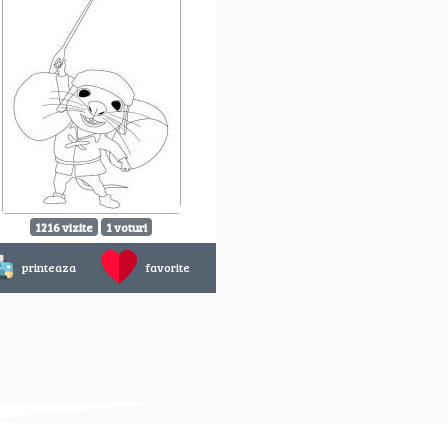
1216 vizite
1 voturi
printeaza
favorite