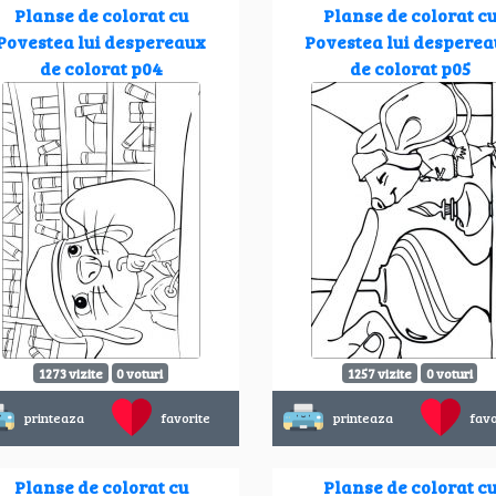
Planse de colorat cu
Planse de colorat c
Povestea lui despereaux
Povestea lui despere
de colorat p04
de colorat p05
1273 vizite
0 voturi
1257 vizite
0 voturi
printeaza
favorite
printeaza
favo
Planse de colorat cu
Planse de colorat c