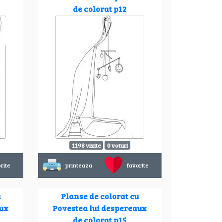
de colorat p12
1198 vizite
0 voturi
rite
printeaza
favorite
u
Planse de colorat cu
aux
Povestea lui despereaux
de colorat p15