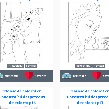
1976 vizite
0 voturi
1228 vizite
0 voturi
printeaza
favorite
printeaza
favo
Planse de colorat cu
Planse de colorat c
Povestea lui despereaux
Povestea lui despere
de colorat p16
de colorat p17