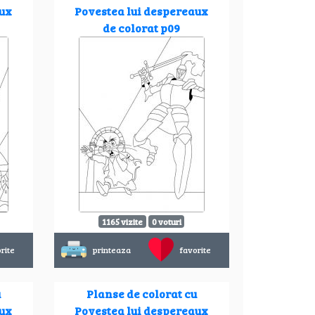
aux
Povestea lui despereaux
de colorat p09
1165 vizite
0 voturi
rite
printeaza
favorite
u
Planse de colorat cu
aux
Povestea lui despereaux