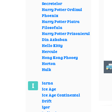
Secretelor
Harry Potter Ordinul
Phoenix
Harry Potter Piatra
Filosofala
Harry Potter Prizonierul
Din Azkaban
Hello Kitty
Hercule
Hong Kong Phooey
Horton
Hulk
Iarna
I
Ice Age
Ice Age Continental
Drift
Igor