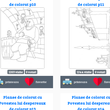
de colorat p10
de colorat p11
1203 vizite
0 voturi
1244 vizite
0 voturi
printeaza
favorite
printeaza
favo
Planse de colorat cu
Planse de colorat c
Povestea lui despereaux
Povestea lui despere
de colorat p13
de colorat p14