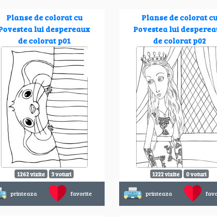
Planse de colorat cu
Planse de colorat c
Povestea lui despereaux
Povestea lui despere
de colorat p01
de colorat p02
1262 vizite
3 voturi
1222 vizite
0 voturi
printeaza
favorite
printeaza
favo