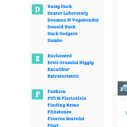
Daisy Duck
D
Dexter Laboratory
Doamna Si Vagabondul
Donald Duck
Duck Dodgers
Dumbo
Enchanted
E
Eroii Orasului Higgly
Excalibur
Extraterestrii
Fashion
F
Fifi Si Floricelele
Finding Nemo
Flinstones
Floarea Soarelui
Flori