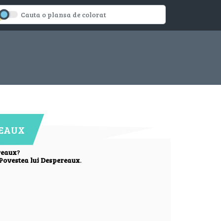
REAUX
reaux
?
Povestea lui Despereaux
.