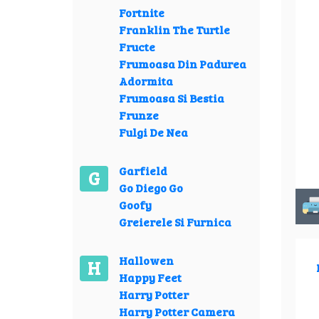
Fortnite
Franklin The Turtle
Fructe
Frumoasa Din Padurea
Adormita
Frumoasa Si Bestia
Frunze
Fulgi De Nea
Garfield
G
Go Diego Go
Goofy
Greierele Si Furnica
Hallowen
H
Happy Feet
Harry Potter
Harry Potter Camera