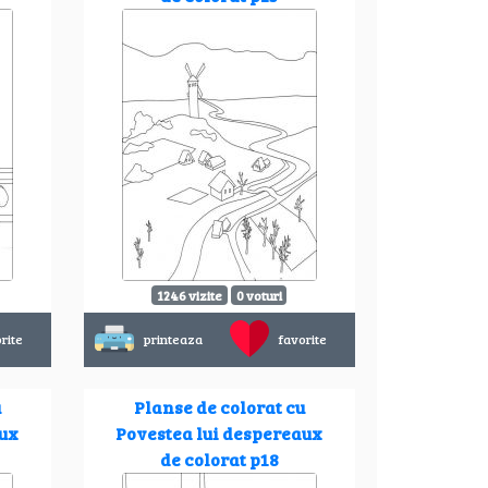
1246 vizite
0 voturi
rite
printeaza
favorite
u
Planse de colorat cu
aux
Povestea lui despereaux
de colorat p18