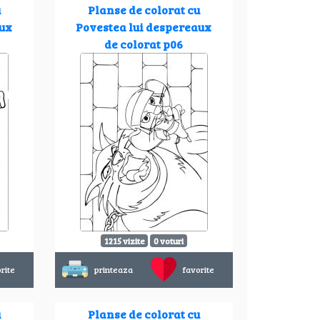
u
Planse de colorat cu
aux
Povestea lui despereaux
de colorat p06
1215 vizite
0 voturi
rite
printeaza
favorite
u
Planse de colorat cu