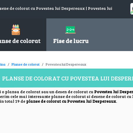
sene de colorat cu Povestea lui Despereaux | Povestea lui
anse de colorat
Fise de lucru
ina
Planse de colorat
Povestea lui Despereaux
PLANSE DE COLORAT CU POVESTEA LUI DESPE
i o plansa de colorat sau un desen de colorat cu
Povestea lui Despe
ferim cele mai interesante planse de colorat si desene de colorat cu
in total 19 de
planse de colorat cu Povestea lui Despereaux
.