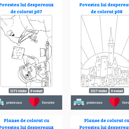
Povestea lui despereaux
Povestea lui despere
de colorat p07
de colorat p08
1171 vizite
0 voturi
1217 vizite
0 voturi
printeaza
favorite
printeaza
favo
Planse de colorat cu
Planse de colorat c
Povestea lui despereaux
Povestea lui despere