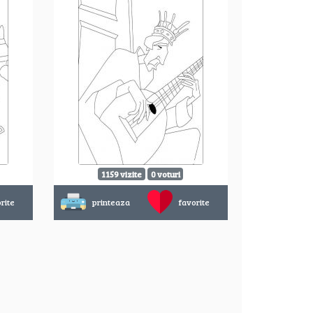
1159 vizite
0 voturi
rite
printeaza
favorite