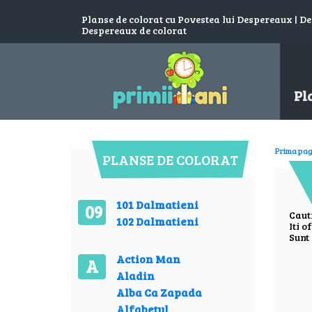
Planse de colorat cu Povestea lui Despereaux | De
Despereaux de colorat
Pl
Prima pag
PLANSE DE COLORAT
101 Dalmatieni
09
Caut
102 Dalmatieni
Iti o
Sunt 
Action Man
A
Aladin
Alba Ca Zapada
Alfabetul