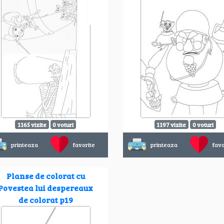
1165 vizite
0 voturi
1197 vizite
0 voturi
printeaza
favorite
printeaza
favo
Planse de colorat cu
Povestea lui despereaux
de colorat p19