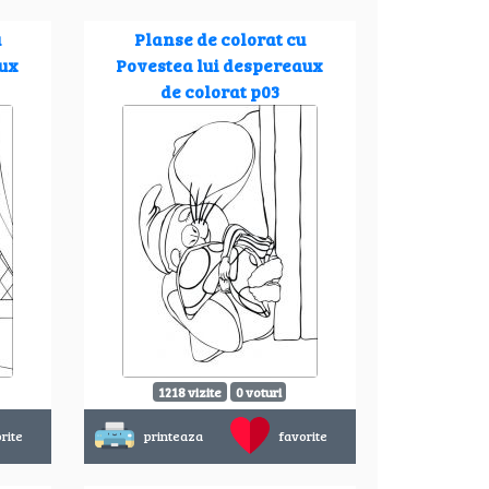
u
Planse de colorat cu
aux
Povestea lui despereaux
de colorat p03
1218 vizite
0 voturi
rite
printeaza
favorite