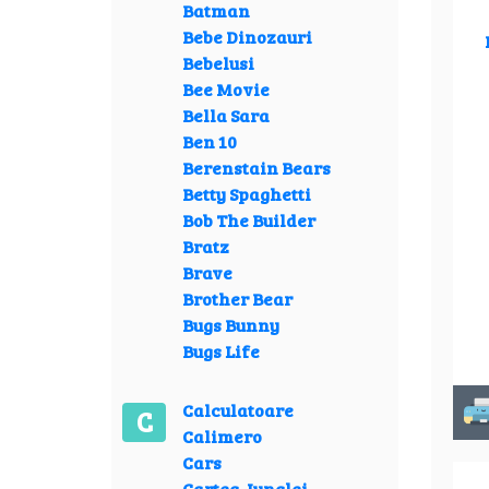
Batman
Bebe Dinozauri
Bebelusi
Bee Movie
Bella Sara
Ben 10
Berenstain Bears
Betty Spaghetti
Bob The Builder
Bratz
Brave
Brother Bear
Bugs Bunny
Bugs Life
Calculatoare
C
Calimero
Cars
Cartea Junglei