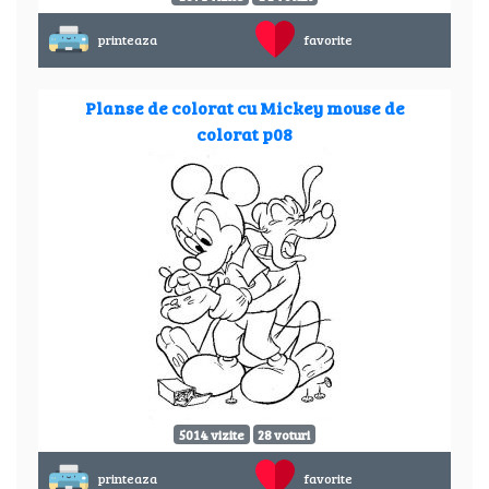
printeaza
favorite
Planse de colorat cu Mickey mouse de
colorat p08
5014 vizite
28 voturi
printeaza
favorite