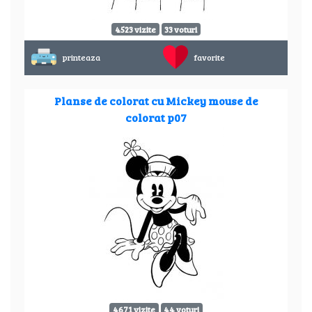
4523 vizite
33 voturi
printeaza
favorite
Planse de colorat cu Mickey mouse de
colorat p07
4671 vizite
44 voturi