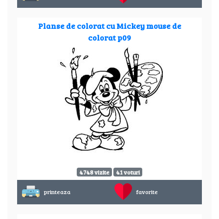
Planse de colorat cu Mickey mouse de
colorat p09
4748 vizite
41 voturi
printeaza
favorite