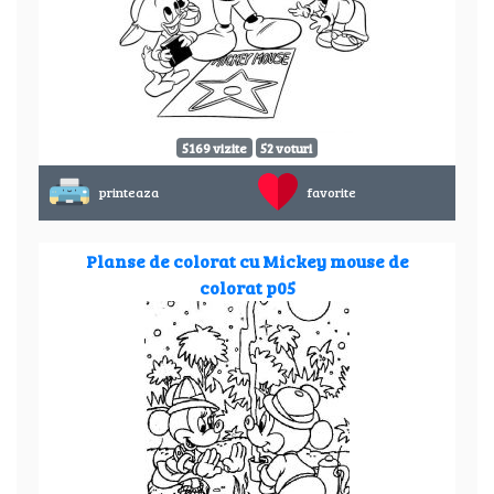
5169 vizite
52 voturi
printeaza
favorite
Planse de colorat cu Mickey mouse de
colorat p05