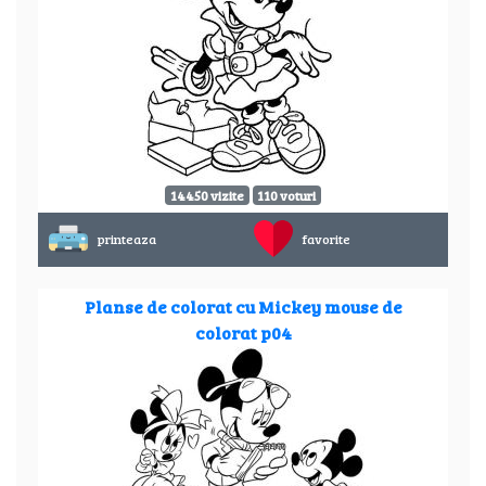
14450 vizite
110 voturi
printeaza
favorite
Planse de colorat cu Mickey mouse de
colorat p04