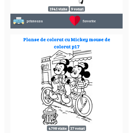
1941 vizite
9 voturi
printeaza
favorite
Planse de colorat cu Mickey mouse de
colorat p17
4798 vizite
27 voturi