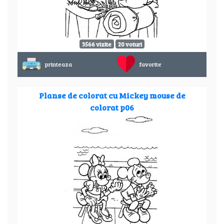
3566 vizite
20 voturi
printeaza
favorite
Planse de colorat cu Mickey mouse de
colorat p06