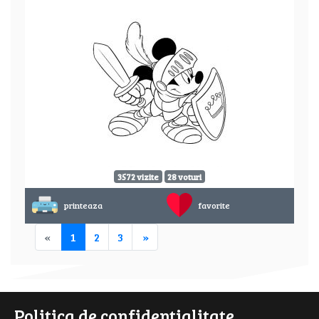
3572 vizite
28 voturi
printeaza
favorite
«
1
2
3
»
Politica de confidentialitate