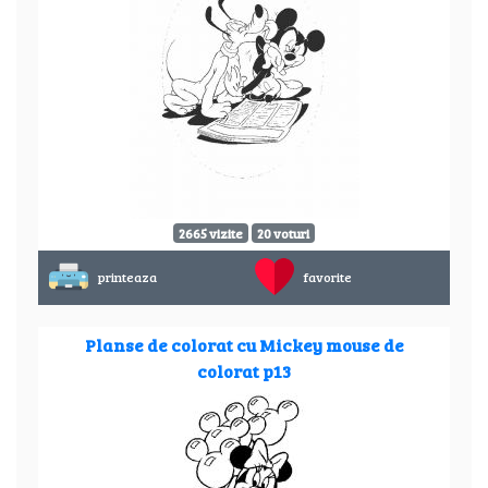
2665 vizite
20 voturi
printeaza
favorite
Planse de colorat cu Mickey mouse de
colorat p13