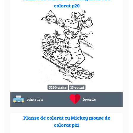
colorat p20
3290 vizite
13 voturi
printeaza
favorite
Planse de colorat cu Mickey mouse de
colorat p21