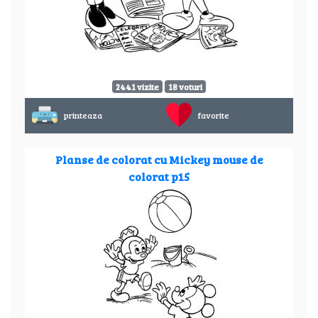
2441 vizite
18 voturi
printeaza
favorite
Planse de colorat cu Mickey mouse de
colorat p15