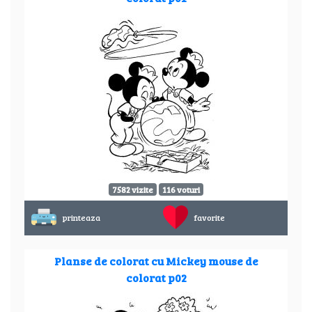
7582 vizite
116 voturi
printeaza
favorite
Planse de colorat cu Mickey mouse de
colorat p02