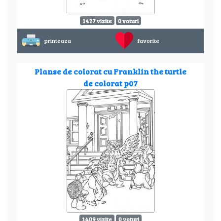
1427 vizite
0 voturi
printeaza
favorite
Planse de colorat cu Franklin the turtle
de colorat p07
1409 vizite
0 voturi