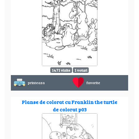
1471 vizite
1 voturi
printeaza
favorite
Planse de colorat cu Franklin the turtle
de colorat p03