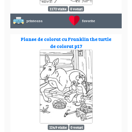
1172 vizite
0 voturi
printeaza
favorite
Planse de colorat cu Franklin the turtle
de colorat p17
1249 vizite
0 voturi