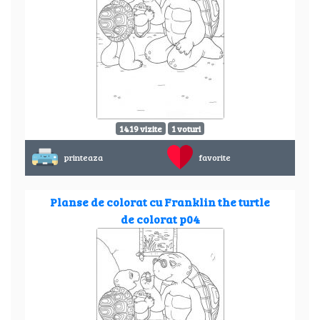
1419 vizite
1 voturi
printeaza
favorite
Planse de colorat cu Franklin the turtle
de colorat p04