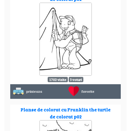
1702 vizite
3 voturi
printeaza
favorite
Planse de colorat cu Franklin the turtle
de colorat p02