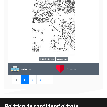
1343 vizite
0 voturi
printeaza
favorite
«
1
2
3
»
Politica de confidentialitate