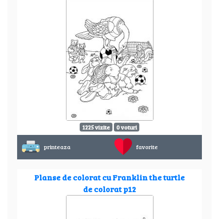
1225 vizite
0 voturi
printeaza
favorite
Planse de colorat cu Franklin the turtle
de colorat p12