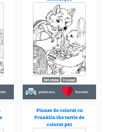
981 vizite
0 voturi
rite
printeaza
favorite
u
Planse de colorat cu
e
Franklin the turtle de
colorat p61