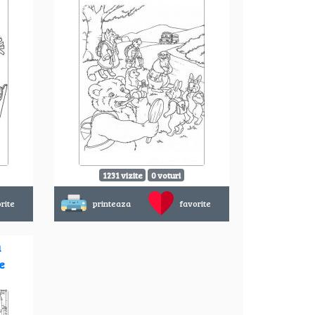
1231 vizite
0 voturi
rite
printeaza
favorite
u
e