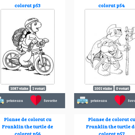
colorat p53
colorat p54
1087 vizite
1 voturi
1001 vizite
0 voturi
printeaza
favorite
printeaza
favo
Planse de colorat cu
Planse de colorat c
Franklin the turtle de
Franklin the turtle d
colorat p56
colorat p57