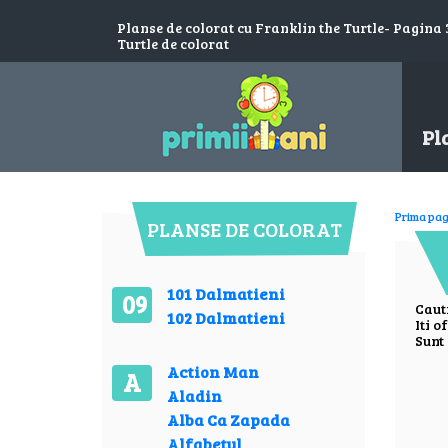
Planse de colorat cu Franklin the Turtle- Pagina 3
Turtle de colorat
Pl
Prima pag
PLANSE DE COLORAT
101 Dalmatieni
09
Caut
102 Dalmatieni
Iti o
Sunt 
Action Man
A
Aladin
Alba Ca Zapada
Alfabetul