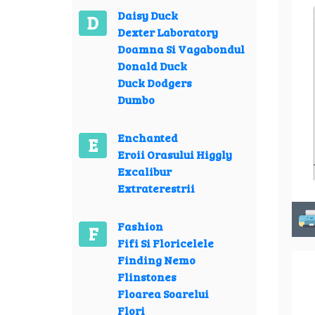
Daisy Duck
D
Dexter Laboratory
Doamna Si Vagabondul
Donald Duck
Duck Dodgers
Dumbo
Enchanted
E
Eroii Orasului Higgly
Excalibur
Extraterestrii
Fashion
F
Fifi Si Floricelele
Finding Nemo
Flinstones
Floarea Soarelui
Flori