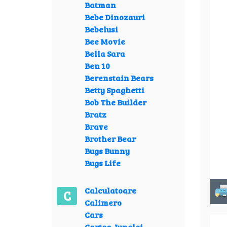
Batman
Bebe Dinozauri
Bebelusi
Bee Movie
Bella Sara
Ben 10
Berenstain Bears
Betty Spaghetti
Bob The Builder
Bratz
Brave
Brother Bear
Bugs Bunny
Bugs Life
Calculatoare
C
Calimero
Cars
Cartea Junglei