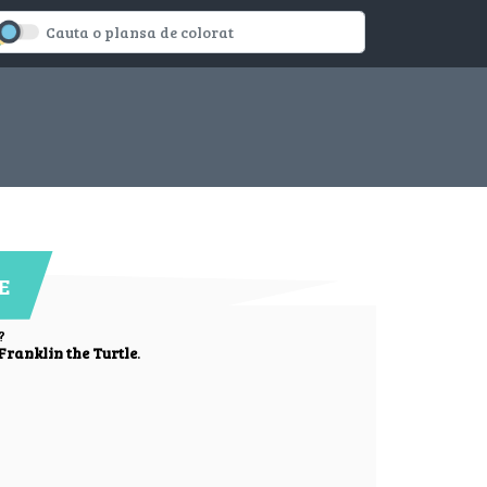
E
?
Franklin the Turtle
.