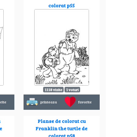
colorat p55
1118 vizite
1 voturi
rite
printeaza
favorite
u
Planse de colorat cu
e
Franklin the turtle de
colorat p58