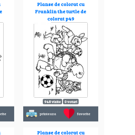
u
Planse de colorat cu
e
Franklin the turtle de
colorat p49
948 vizite
0 voturi
rite
printeaza
favorite
u
Planse de colorat cu