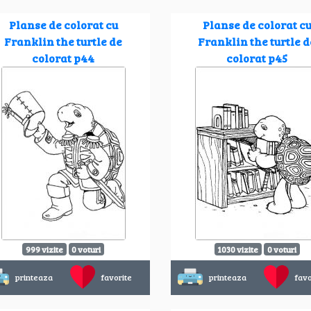
Planse de colorat cu
Planse de colorat c
Franklin the turtle de
Franklin the turtle d
colorat p44
colorat p45
999 vizite
0 voturi
1030 vizite
0 voturi
printeaza
favorite
printeaza
favo