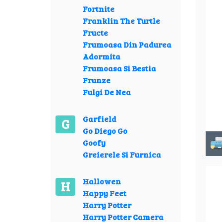
Fortnite
Franklin The Turtle
Fructe
Frumoasa Din Padurea
Adormita
Frumoasa Si Bestia
Frunze
Fulgi De Nea
Garfield
G
Go Diego Go
Goofy
Greierele Si Furnica
Hallowen
H
Happy Feet
Harry Potter
Harry Potter Camera