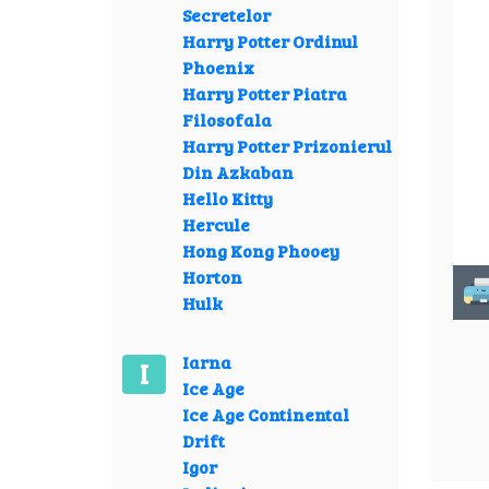
Secretelor
Harry Potter Ordinul
Phoenix
Harry Potter Piatra
Filosofala
Harry Potter Prizonierul
Din Azkaban
Hello Kitty
Hercule
Hong Kong Phooey
Horton
Hulk
Iarna
I
Ice Age
Ice Age Continental
Drift
Igor