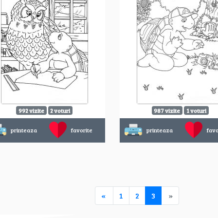
992 vizite
2 voturi
987 vizite
1 voturi
printeaza
favorite
printeaza
favo
«
1
2
3
»