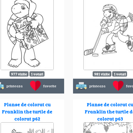
977 vizite
1 voturi
981 vizite
1 voturi
printeaza
favorite
printeaza
favo
Planse de colorat cu
Planse de colorat c
Franklin the turtle de
Franklin the turtle d
colorat p62
colorat p63