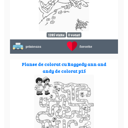
1285 vizite
0 voturi
printeaza
favorite
Planse de colorat cu Raggedy ann and
andy de colorat p15