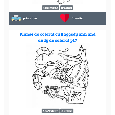
1103 vizite
0 voturi
printeaza
favorite
Planse de colorat cu Raggedy ann and
andy de colorat p17
1069 vizite
0 voturi