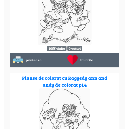
1055 vizite
0 voturi
printeaza
favorite
Planse de colorat cu Raggedy ann and
andy de colorat p14