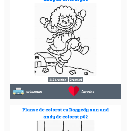
1124 vizite
2 voturi
printeaza
favorite
Planse de colorat cu Raggedy ann and
andy de colorat p02