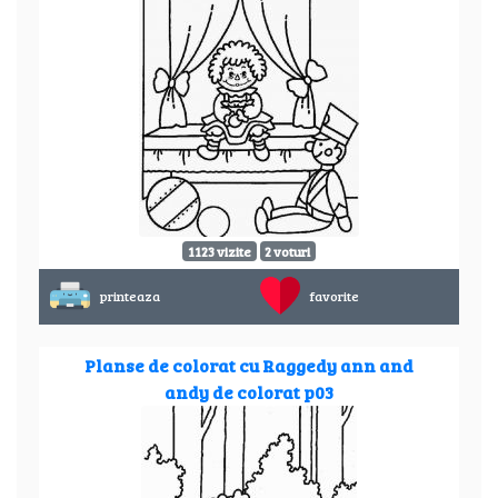
1123 vizite
2 voturi
printeaza
favorite
Planse de colorat cu Raggedy ann and
andy de colorat p03