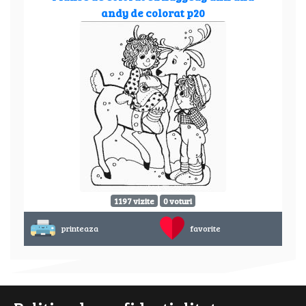
andy de colorat p20
1197 vizite
0 voturi
printeaza
favorite