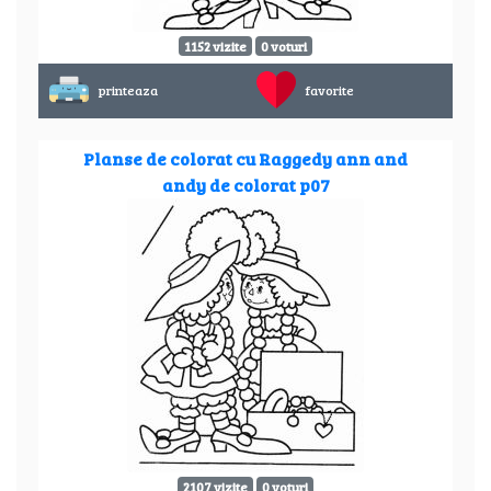
1152 vizite
0 voturi
printeaza
favorite
Planse de colorat cu Raggedy ann and
andy de colorat p07
2107 vizite
0 voturi