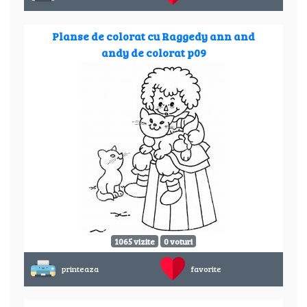
Planse de colorat cu Raggedy ann and
andy de colorat p09
1065 vizite
0 voturi
printeaza
favorite