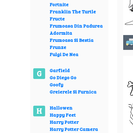
Fortnite
Franklin The Turtle
Fructe
Frumoasa Din Padurea
Adormita
Frumoasa Si Bestia
Frunze
Fulgi De Nea
Garfield
G
Go Diego Go
Goofy
Greierele Si Furnica
Hallowen
H
Happy Feet
Harry Potter
Harry Potter Camera