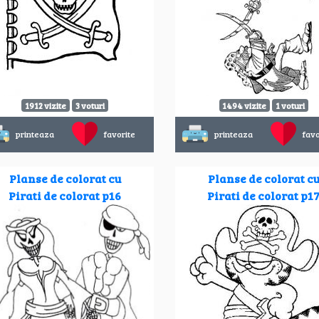
1912 vizite
3 voturi
1494 vizite
1 voturi
printeaza
favorite
printeaza
favo
Planse de colorat cu
Planse de colorat c
Pirati de colorat p16
Pirati de colorat p1