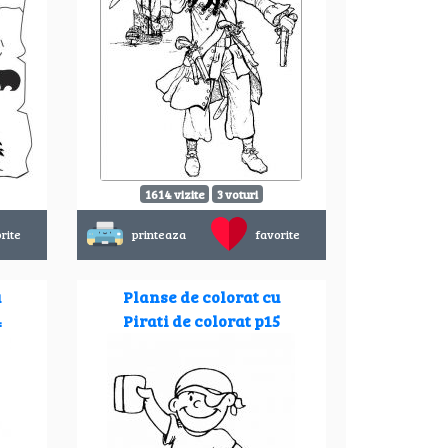
1614 vizite
3 voturi
rite
printeaza
favorite
u
Planse de colorat cu
4
Pirati de colorat p15