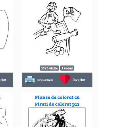
1376 vizite
1 voturi
rite
printeaza
favorite
u
Planse de colorat cu
1
Pirati de colorat p12