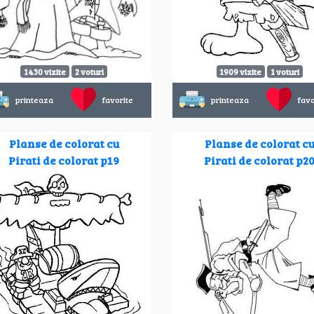
1430 vizite
2 voturi
1909 vizite
1 voturi
printeaza
favorite
printeaza
favo
Planse de colorat cu
Planse de colorat c
Pirati de colorat p19
Pirati de colorat p2