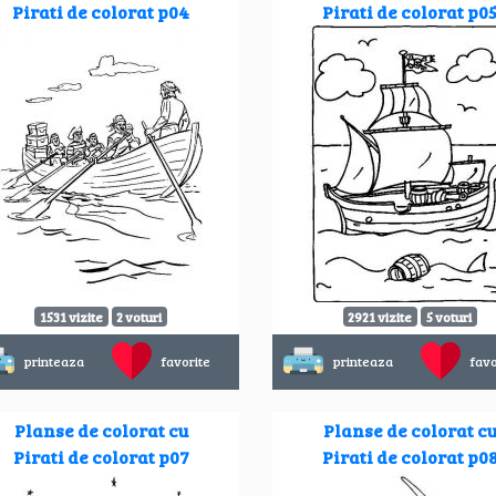
Pirati de colorat p04
Pirati de colorat p0
1531 vizite
2 voturi
2921 vizite
5 voturi
printeaza
favorite
printeaza
favo
Planse de colorat cu
Planse de colorat c
Pirati de colorat p07
Pirati de colorat p0