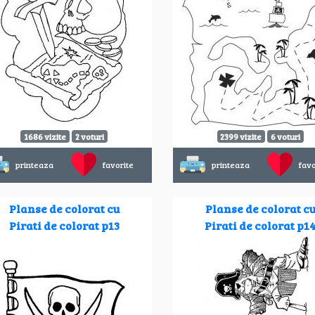
1686 vizite
2 voturi
2399 vizite
6 voturi
printeaza
favorite
printeaza
favo
Planse de colorat cu
Planse de colorat c
Pirati de colorat p13
Pirati de colorat p1