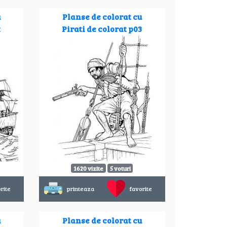
u
Planse de colorat cu
2
Pirati de colorat p03
1620 vizite
5 voturi
rite
printeaza
favorite
u
Planse de colorat cu