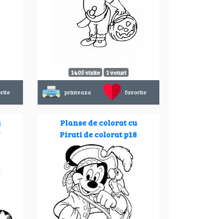
1405 vizite
1 voturi
rite
printeaza
favorite
u
Planse de colorat cu
7
Pirati de colorat p18