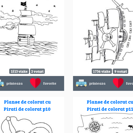
1513 vizite
2 voturi
1736 vizite
9 voturi
printeaza
favorite
printeaza
favo
Planse de colorat cu
Planse de colorat c
Pirati de colorat p10
Pirati de colorat p1