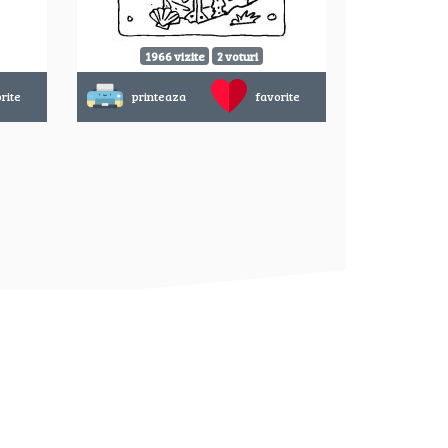
1966 vizite
2 voturi
rite
printeaza
favorite