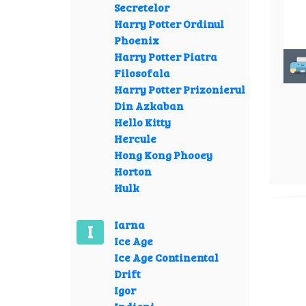
Secretelor
Harry Potter Ordinul
Phoenix
Harry Potter Piatra
Filosofala
Harry Potter Prizonierul
Din Azkaban
Hello Kitty
Hercule
Hong Kong Phooey
Horton
Hulk
Iarna
I
Ice Age
Ice Age Continental
Drift
Igor