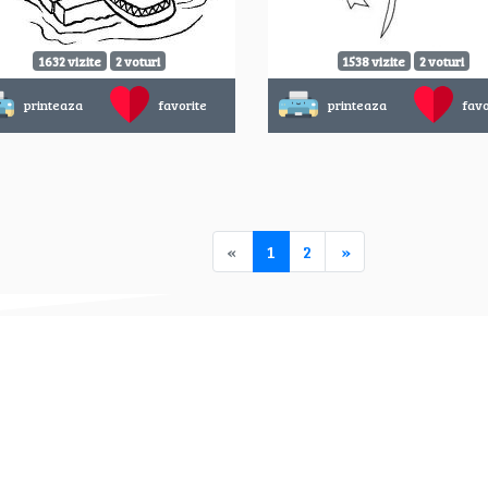
1632 vizite
2 voturi
1538 vizite
2 voturi
printeaza
favorite
printeaza
favo
«
1
2
»