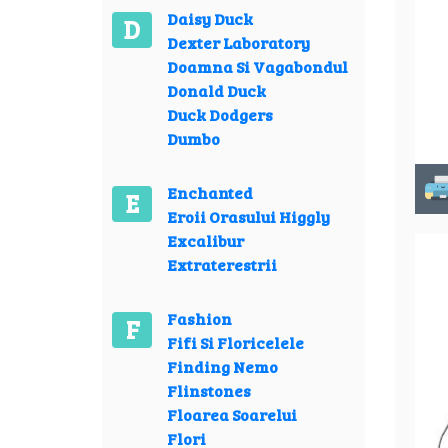
Daisy Duck
D
Dexter Laboratory
Doamna Si Vagabondul
Donald Duck
Duck Dodgers
Dumbo
Enchanted
E
Eroii Orasului Higgly
Excalibur
Extraterestrii
Fashion
F
Fifi Si Floricelele
Finding Nemo
Flinstones
Floarea Soarelui
Flori