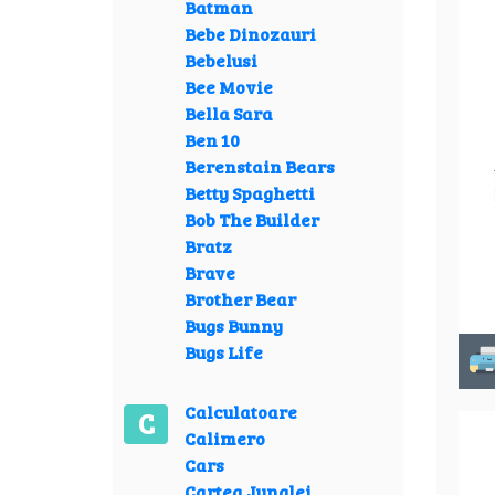
Batman
Bebe Dinozauri
Bebelusi
Bee Movie
Bella Sara
Ben 10
Berenstain Bears
Betty Spaghetti
Bob The Builder
Bratz
Brave
Brother Bear
Bugs Bunny
Bugs Life
Calculatoare
C
Calimero
Cars
Cartea Junglei