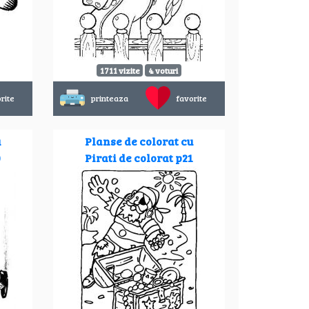
1711 vizite
4 voturi
rite
printeaza
favorite
u
Planse de colorat cu
0
Pirati de colorat p21