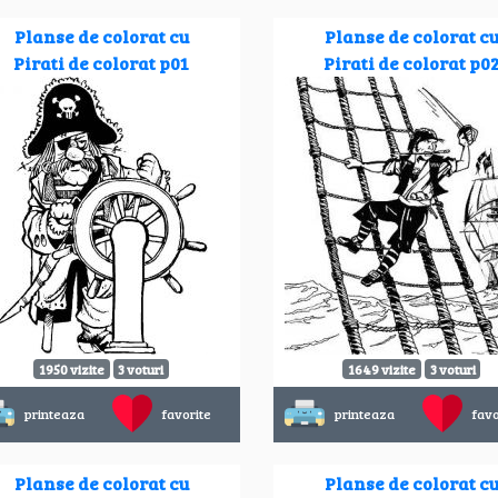
Planse de colorat cu
Planse de colorat c
Pirati de colorat p01
Pirati de colorat p0
1950 vizite
3 voturi
1649 vizite
3 voturi
printeaza
favorite
printeaza
favo
Planse de colorat cu
Planse de colorat c