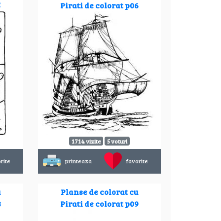
5
Pirati de colorat p06
1714 vizite
5 voturi
rite
printeaza
favorite
u
Planse de colorat cu
8
Pirati de colorat p09