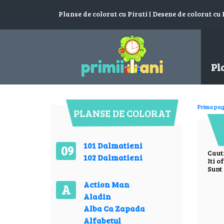
Planse de colorat cu Pirati | Desene de colorat cu P
Pl
Prima pag
PLANSE DE COLORAT
101 Dalmatieni
09
Caut
102 Dalmatieni
Iti o
Sunt 
Action Man
A
Aladin
Alba Ca Zapada
Alfabetul