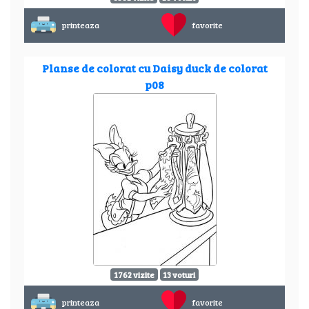
printeaza
favorite
Planse de colorat cu Daisy duck de colorat
p08
1762 vizite
13 voturi
printeaza
favorite