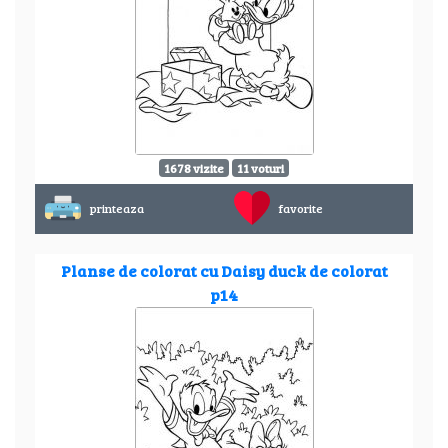
1678 vizite
11 voturi
printeaza
favorite
Planse de colorat cu Daisy duck de colorat
p14