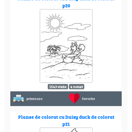
p20
1543 vizite
4 voturi
printeaza
favorite
Planse de colorat cu Daisy duck de colorat
p21