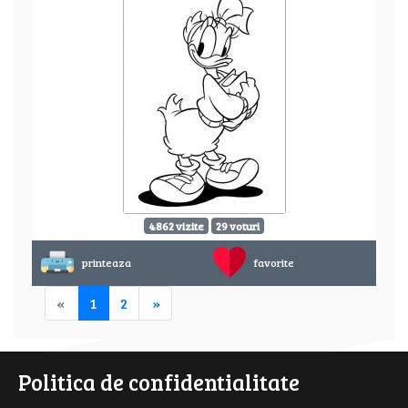
4862 vizite
29 voturi
printeaza
favorite
«
1
2
»
Politica de confidentialitate