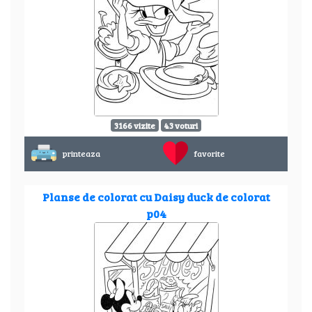
3166 vizite
43 voturi
printeaza
favorite
Planse de colorat cu Daisy duck de colorat
p04