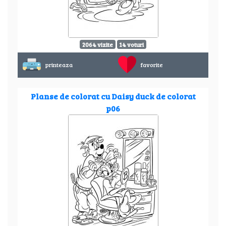
2064 vizite
14 voturi
printeaza
favorite
Planse de colorat cu Daisy duck de colorat
p06