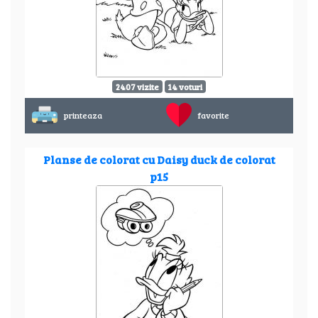
2407 vizite
14 voturi
printeaza
favorite
Planse de colorat cu Daisy duck de colorat
p15