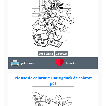
2088 vizite
12 voturi
printeaza
favorite
Planse de colorat cu Daisy duck de colorat
p03