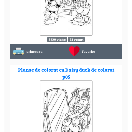
3229 vizite
23 voturi
printeaza
favorite
Planse de colorat cu Daisy duck de colorat
p05