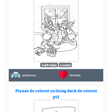
1489 vizite
4 voturi
printeaza
favorite
Planse de colorat cu Daisy duck de colorat
p12