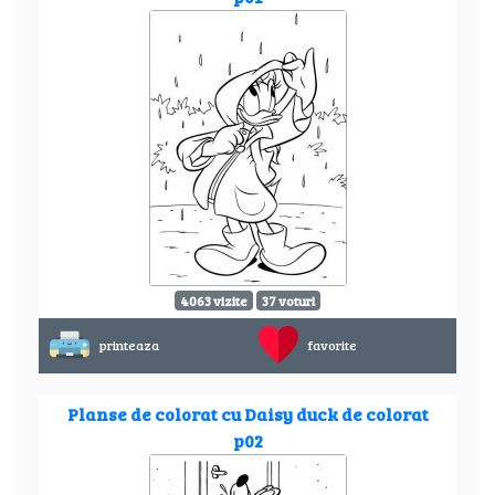
4063 vizite
37 voturi
printeaza
favorite
Planse de colorat cu Daisy duck de colorat
p02