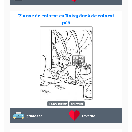
Planse de colorat cu Daisy duck de colorat
p09
1649 vizite
8 voturi
printeaza
favorite