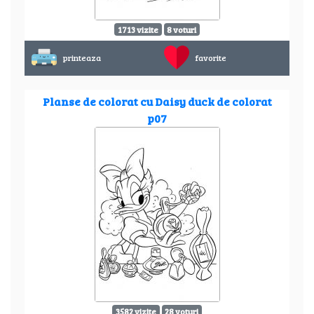
1713 vizite
8 voturi
printeaza
favorite
Planse de colorat cu Daisy duck de colorat
p07
3582 vizite
28 voturi