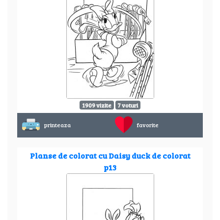
1909 vizite
7 voturi
printeaza
favorite
Planse de colorat cu Daisy duck de colorat
p13