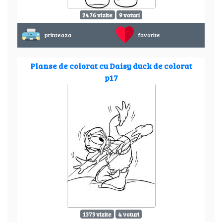
2476 vizite
9 voturi
printeaza
favorite
Planse de colorat cu Daisy duck de colorat
p17
1373 vizite
4 voturi