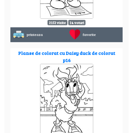
2152 vizite
14 voturi
printeaza
favorite
Planse de colorat cu Daisy duck de colorat
p16