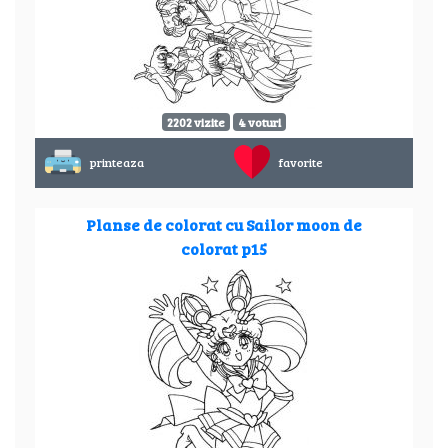
2202 vizite
4 voturi
printeaza
favorite
Planse de colorat cu Sailor moon de
colorat p15