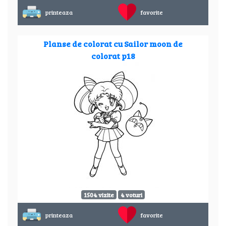
printeaza
favorite
Planse de colorat cu Sailor moon de
colorat p18
1504 vizite
4 voturi
printeaza
favorite