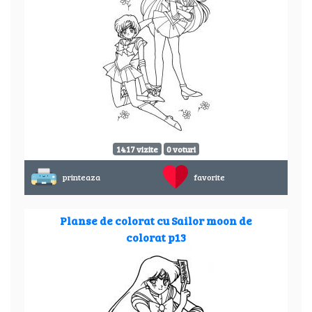
1417 vizite
0 voturi
printeaza
favorite
Planse de colorat cu Sailor moon de
colorat p13