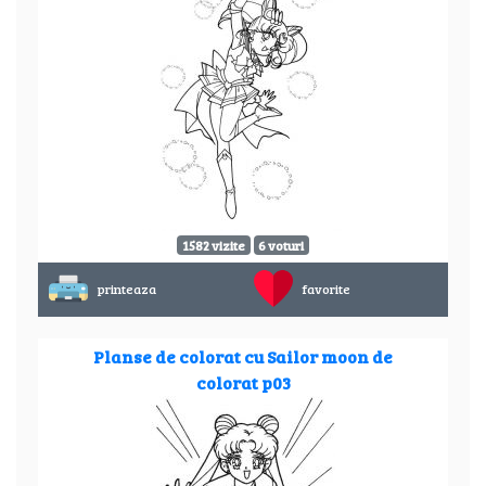
1582 vizite
6 voturi
printeaza
favorite
Planse de colorat cu Sailor moon de
colorat p03