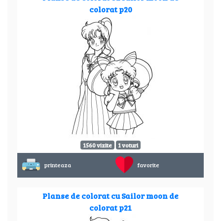
colorat p20
1560 vizite
1 voturi
printeaza
favorite
Planse de colorat cu Sailor moon de
colorat p21