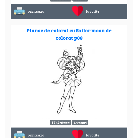
printeaza
favorite
Planse de colorat cu Sailor moon de
colorat p08
1762 vizite
4 voturi
printeaza
favorite