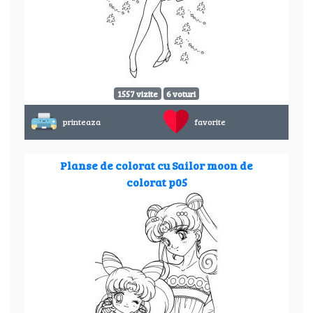
1557 vizite
6 voturi
printeaza
favorite
Planse de colorat cu Sailor moon de
colorat p05