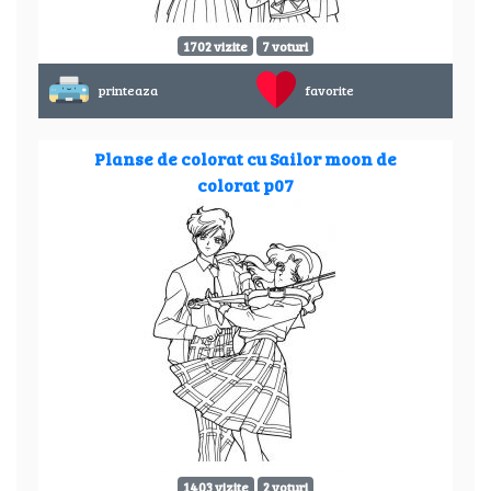
1702 vizite
7 voturi
printeaza
favorite
Planse de colorat cu Sailor moon de
colorat p07
1403 vizite
2 voturi