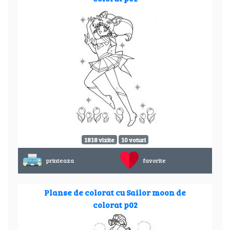
1818 vizite
10 voturi
printeaza
favorite
Planse de colorat cu Sailor moon de
colorat p02