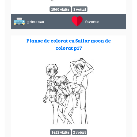
1860 vizite
2 voturi
printeaza
favorite
Planse de colorat cu Sailor moon de
colorat p17
1422 vizite
2 voturi