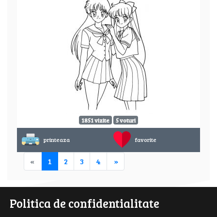
1851 vizite
5 voturi
printeaza
favorite
«
1
2
3
4
»
Politica de confidentialitate