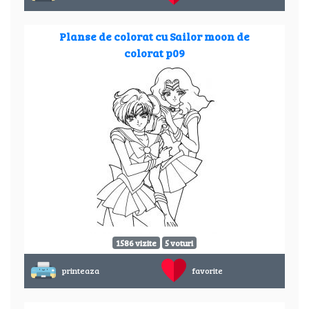
Planse de colorat cu Sailor moon de
colorat p09
1586 vizite
5 voturi
printeaza
favorite