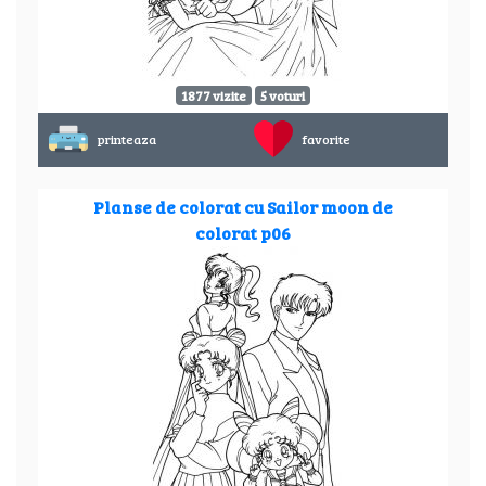
1877 vizite
5 voturi
printeaza
favorite
Planse de colorat cu Sailor moon de
colorat p06