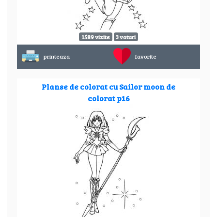
1589 vizite
3 voturi
printeaza
favorite
Planse de colorat cu Sailor moon de
colorat p16