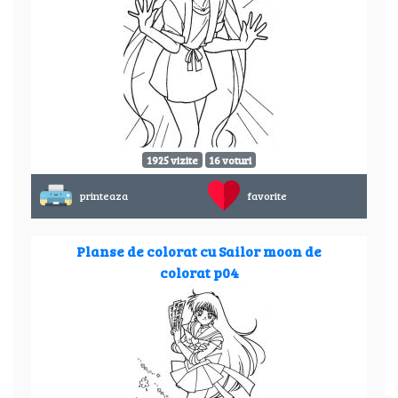
1925 vizite
16 voturi
printeaza
favorite
Planse de colorat cu Sailor moon de
colorat p04