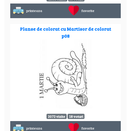
printeaza
favorite
Planse de colorat cu Martisor de colorat
p08
2072 vizite
18 voturi
printeaza
favorite