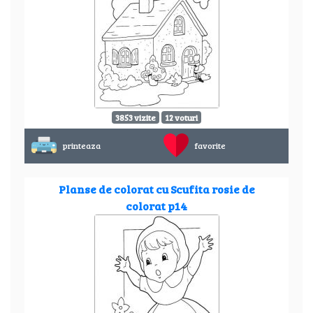
3853 vizite
12 voturi
printeaza
favorite
Planse de colorat cu Scufita rosie de
colorat p14