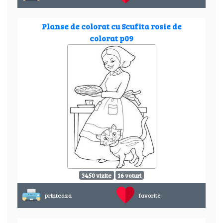
Planse de colorat cu Scufita rosie de
colorat p09
3450 vizite
16 voturi
printeaza
favorite