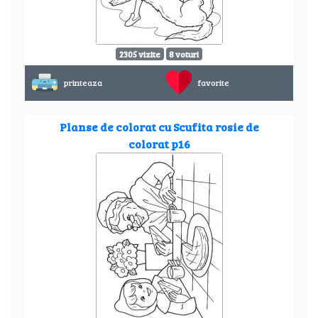
2305 vizite
8 voturi
printeaza
favorite
Planse de colorat cu Scufita rosie de
colorat p16