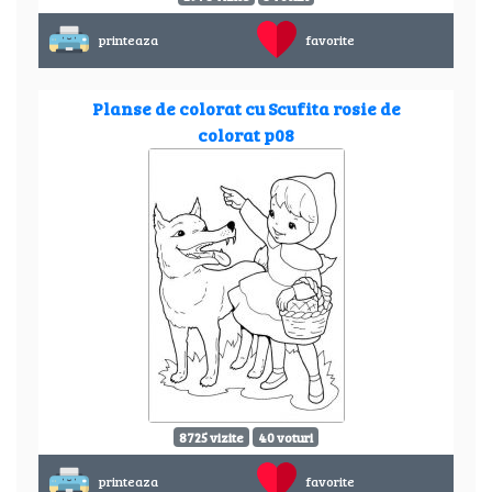
printeaza
favorite
Planse de colorat cu Scufita rosie de
colorat p08
8725 vizite
40 voturi
printeaza
favorite