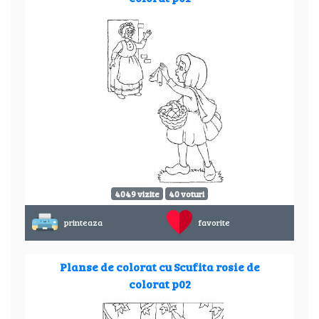
4049 vizite
40 voturi
printeaza
favorite
Planse de colorat cu Scufita rosie de
colorat p02