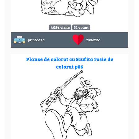
4054 vizite
31 voturi
printeaza
favorite
Planse de colorat cu Scufita rosie de
colorat p06