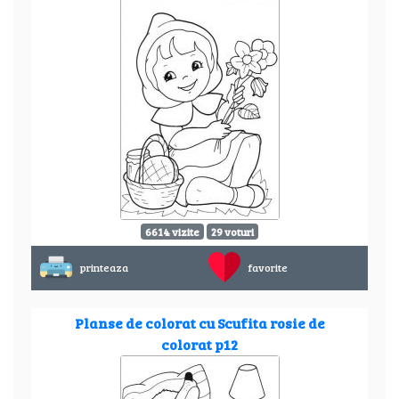
6614 vizite
29 voturi
printeaza
favorite
Planse de colorat cu Scufita rosie de
colorat p12