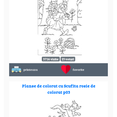
3716 vizite
23 voturi
printeaza
favorite
Planse de colorat cu Scufita rosie de
colorat p03