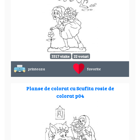
3317 vizite
22 voturi
printeaza
favorite
Planse de colorat cu Scufita rosie de
colorat p04