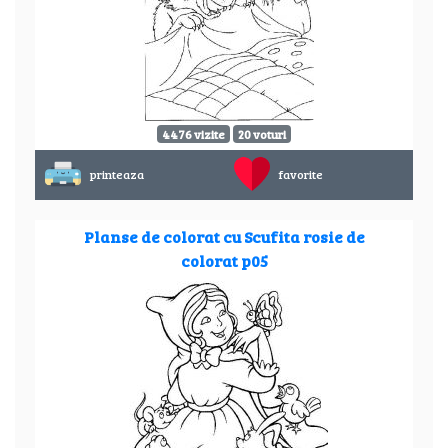
4476 vizite
20 voturi
printeaza
favorite
Planse de colorat cu Scufita rosie de
colorat p05