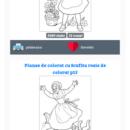
5089 vizite
22 voturi
printeaza
favorite
Planse de colorat cu Scufita rosie de
colorat p15