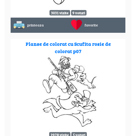
3031 vizite
9 voturi
printeaza
favorite
Planse de colorat cu Scufita rosie de
colorat p07
2978 vizite
5 voturi