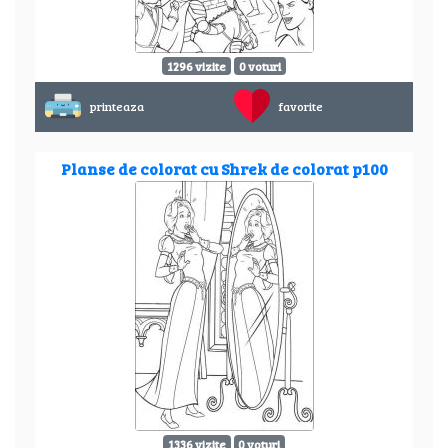
1296 vizite
0 voturi
printeaza
favorite
Planse de colorat cu Shrek de colorat p100
1336 vizite
0 voturi