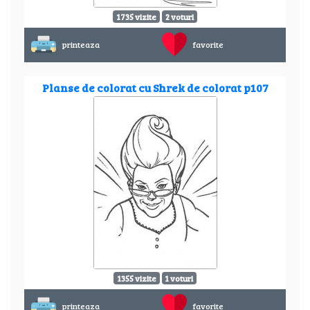
1735 vizite
2 voturi
printeaza
favorite
Planse de colorat cu Shrek de colorat p107
1355 vizite
1 voturi
printeaza
favorite