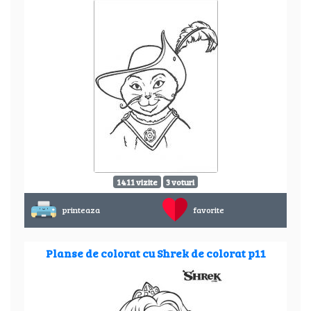
1411 vizite
3 voturi
printeaza
favorite
Planse de colorat cu Shrek de colorat p11