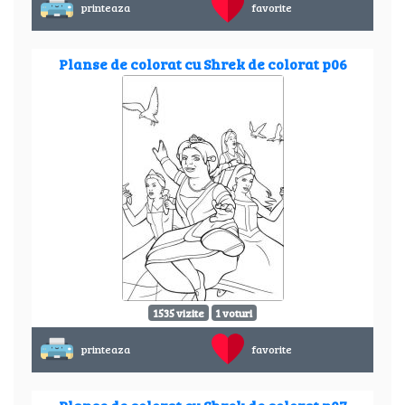
printeaza
favorite
Planse de colorat cu Shrek de colorat p06
1535 vizite
1 voturi
printeaza
favorite