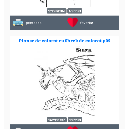
1729 vizite
4 voturi
printeaza
favorite
Planse de colorat cu Shrek de colorat p05
1429 vizite
1 voturi