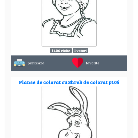
1406 vizite
1 voturi
printeaza
favorite
Planse de colorat cu Shrek de colorat p105