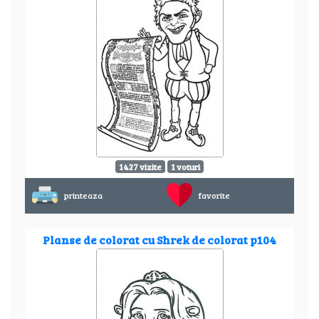
1427 vizite
1 voturi
printeaza
favorite
Planse de colorat cu Shrek de colorat p104