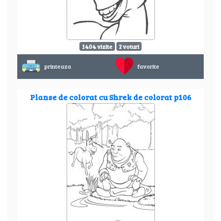
1404 vizite
2 voturi
printeaza
favorite
Planse de colorat cu Shrek de colorat p106