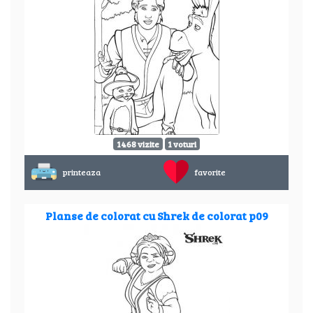
1468 vizite
1 voturi
printeaza
favorite
Planse de colorat cu Shrek de colorat p09