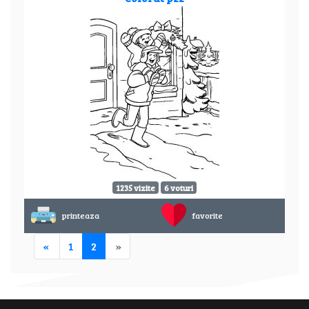
1235 vizite
6 voturi
printeaza
favorite
«
1
2
»