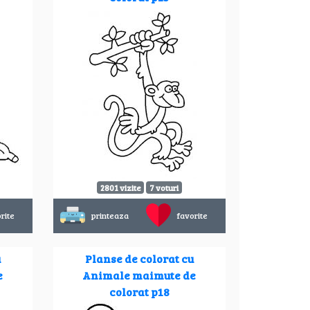
2801 vizite
7 voturi
rite
printeaza
favorite
u
Planse de colorat cu
e
Animale maimute de
colorat p18