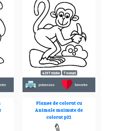
4197 vizite
7 voturi
rite
printeaza
favorite
u
Planse de colorat cu
e
Animale maimute de
colorat p21