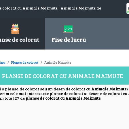
de colorat cu Animale Maimute | Animale Maimute de
anse de colorat
Fise de lucru
ina
Planse de colorat
Animale Maimute
PLANSE DE COLORAT CU ANIMALE MAIMUTE
i o plansa de colorat sau un desen de colorat cu
Animale Maimute
?
ferim cele mai interesante planse de colorat si desene de colorat cu
in total 27 de
planse de colorat cu Animale Maimute
.