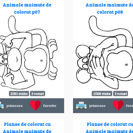
Animale maimute de
Animale maimute d
colorat p07
colorat p08
2281 vizite
2 voturi
1588 vizite
3 voturi
printeaza
favorite
printeaza
favo
Planse de colorat cu
Planse de colorat c
Animale maimute de
Animale maimute d