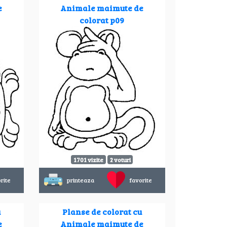
e
Animale maimute de
colorat p09
1701 vizite
2 voturi
rite
printeaza
favorite
u
Planse de colorat cu
e
Animale maimute de