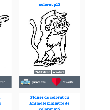
colorat p12
2403 vizite
4 voturi
rite
printeaza
favorite
u
Planse de colorat cu
e
Animale maimute de
colorat p15