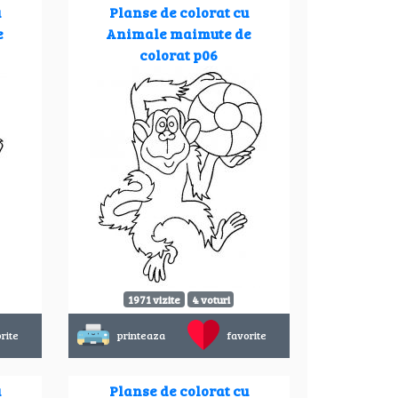
u
Planse de colorat cu
e
Animale maimute de
colorat p06
1971 vizite
4 voturi
rite
printeaza
favorite
u
Planse de colorat cu