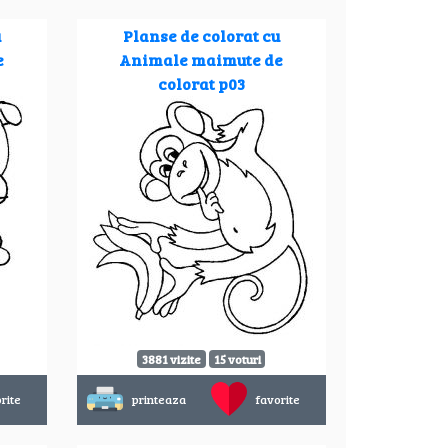
u
Planse de colorat cu
e
Animale maimute de
colorat p03
3881 vizite
15 voturi
rite
printeaza
favorite