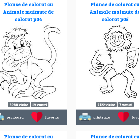
Planse de colorat cu
Planse de colorat c
Animale maimute de
Animale maimute d
colorat p04
colorat p05
3988 vizite
19 voturi
2122 vizite
7 voturi
printeaza
favorite
printeaza
favo
Planse de colorat cu
Planse de colorat c