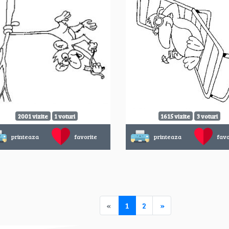
2001 vizite
1 voturi
1615 vizite
3 voturi
printeaza
favorite
printeaza
favo
«
1
2
»