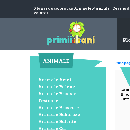
Planse de colorat cu Animale Maimute | Desene 
colorat
Pl
ANIMALE
Prima pag
Animale Arici
Animale Balene
Caut
Animale Broaste
Iti o
Sunt 
Testoase
Animale Broscute
Animale Buburuze
Animale Bufnite
Animale Cai