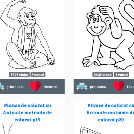
1791 vizite
3 voturi
3432 vizite
1 voturi
printeaza
favorite
printeaza
favo
Planse de colorat cu
Planse de colorat c
Animale maimute de
Animale maimute d
colorat p19
colorat p20