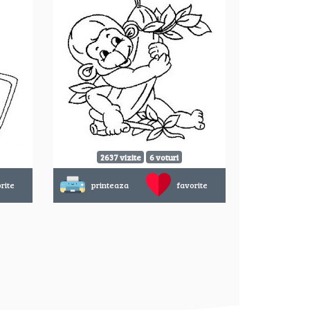
2637 vizite
6 voturi
rite
printeaza
favorite