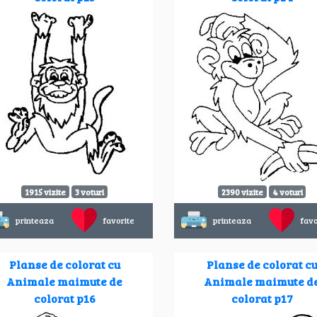
1915 vizite
3 voturi
2390 vizite
4 voturi
printeaza
favorite
printeaza
favo
Planse de colorat cu
Planse de colorat c
Animale maimute de
Animale maimute d
colorat p16
colorat p17