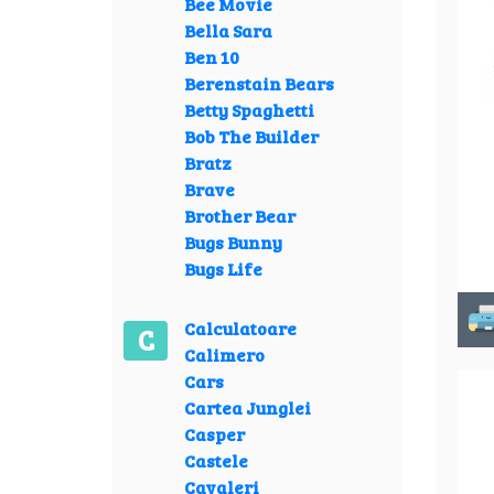
Bee Movie
Bella Sara
Ben 10
Berenstain Bears
Betty Spaghetti
Bob The Builder
Bratz
Brave
Brother Bear
Bugs Bunny
Bugs Life
Calculatoare
C
Calimero
Cars
Cartea Junglei
Casper
Castele
Cavaleri