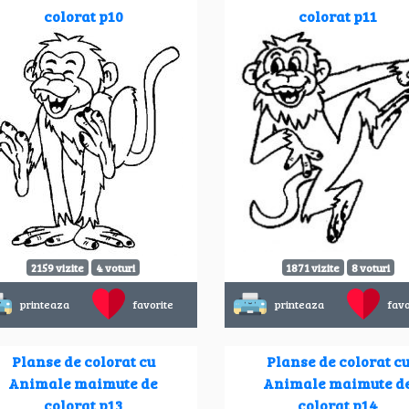
colorat p10
colorat p11
2159 vizite
4 voturi
1871 vizite
8 voturi
printeaza
favorite
printeaza
favo
Planse de colorat cu
Planse de colorat c
Animale maimute de
Animale maimute d
colorat p13
colorat p14