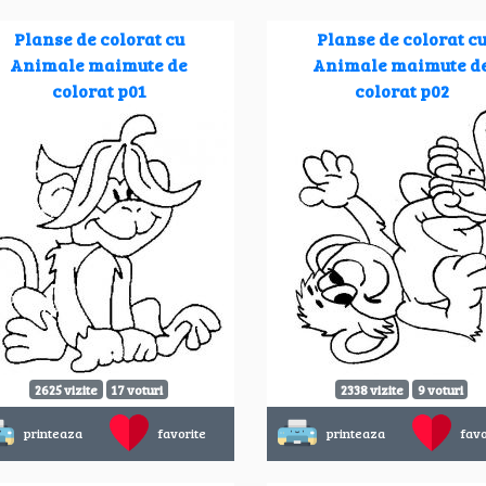
Planse de colorat cu
Planse de colorat c
Animale maimute de
Animale maimute d
colorat p01
colorat p02
2625 vizite
17 voturi
2338 vizite
9 voturi
printeaza
favorite
printeaza
favo