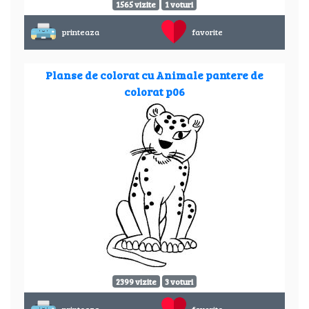
1565 vizite
1 voturi
printeaza
favorite
Planse de colorat cu Animale pantere de
colorat p06
2399 vizite
3 voturi