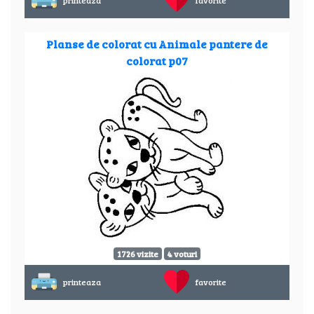
printeaza
favorite
Planse de colorat cu Animale pantere de
colorat p07
1726 vizite
4 voturi
printeaza
favorite