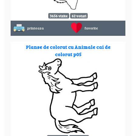
3656 vizite
62 voturi
printeaza
favorite
Planse de colorat cu Animale cai de
colorat p05