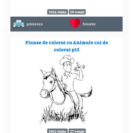
3104 vizite
29 voturi
printeaza
favorite
Planse de colorat cu Animale cai de
colorat p15
2961 vizite
27 voturi