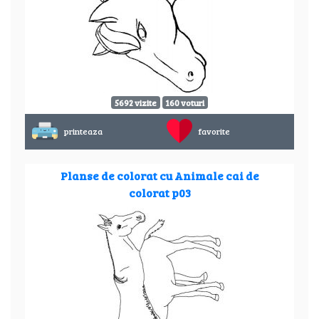
5692 vizite
160 voturi
printeaza
favorite
Planse de colorat cu Animale cai de
colorat p03