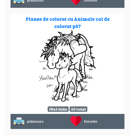
printeaza
favorite
Planse de colorat cu Animale cai de
colorat p07
5842 vizite
60 voturi
printeaza
favorite