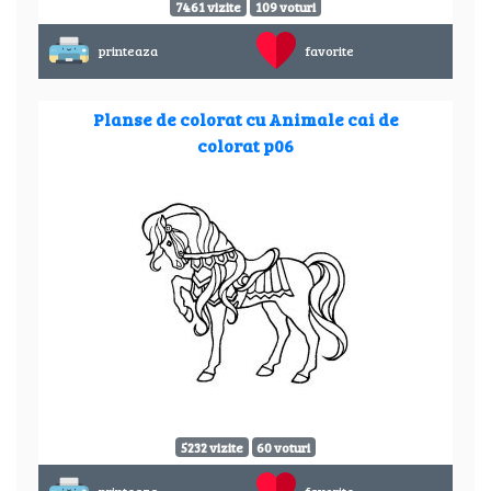
7461 vizite
109 voturi
printeaza
favorite
Planse de colorat cu Animale cai de
colorat p06
5232 vizite
60 voturi