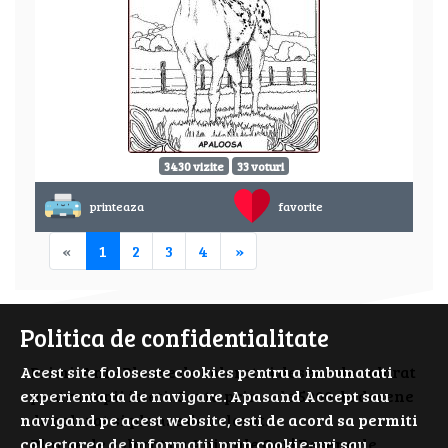
3430 vizite
33 voturi
printeaza
favorite
«
1
2
3
4
»
Politica de confidentialitate
Acest site foloseste cookies pentru a imbunatati
PrimiiAni - Planse de colorat si desene de colorat
experienta ta de navigare. Apasand Accept sau
pentru copii isteti. Cauta prin cele 5000 de desene
navigand pe acest website, esti de acord sa permiti
de colorat si planse de colorat.
colectarea de informații prin cookie-uri sau
Planse de colorat cu Animale Cai | Desene de