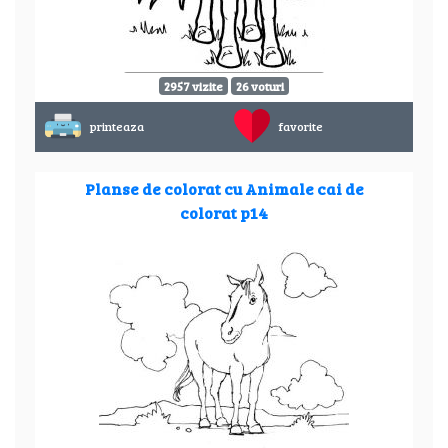
2957 vizite
26 voturi
printeaza
favorite
Planse de colorat cu Animale cai de
colorat p14