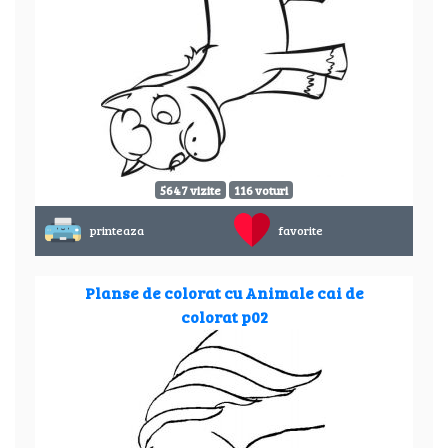
5647 vizite
116 voturi
printeaza
favorite
Planse de colorat cu Animale cai de
colorat p02