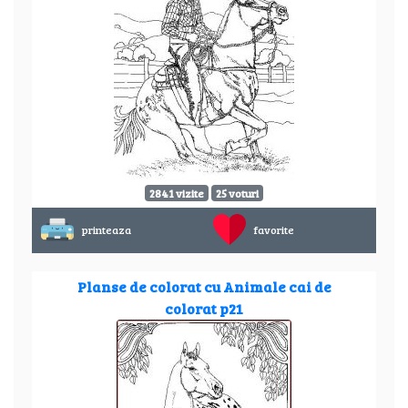
2841 vizite
25 voturi
printeaza
favorite
Planse de colorat cu Animale cai de
colorat p21