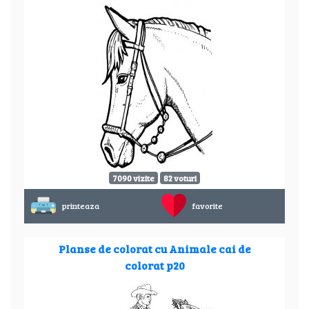
7090 vizite
82 voturi
printeaza
favorite
Planse de colorat cu Animale cai de
colorat p20