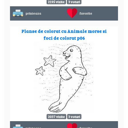
2195 vizite
3 voturi
printeaza
favorite
Planse de colorat cu Animale morse si
foci de colorat p06
2037 vizite
3 voturi