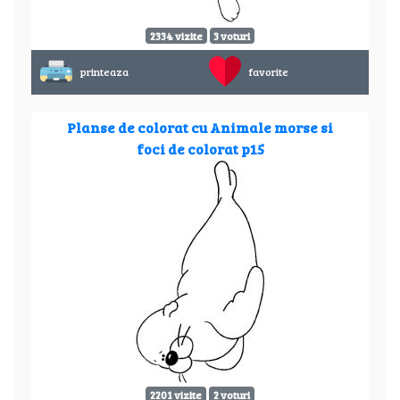
2334 vizite
3 voturi
printeaza
favorite
Planse de colorat cu Animale morse si
foci de colorat p15
2201 vizite
2 voturi