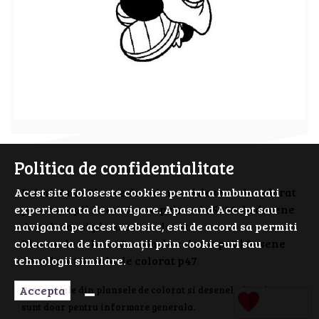
Politica de confidentialitate
PrimiiAni - Planse de colorat si desene de colorat
Acest site foloseste cookies pentru a imbunatati
pentru copii isteti. Cauta prin cele 5000 de desene
experienta ta de navigare. Apasand Accept sau
de colorat si planse de colorat.
navigand pe acest website, esti de acord sa permiti
Planse de colorat Scoala de colorat p47 | Desene
colectarea de informații prin cookie-uri sau
de colorat Scoala de colorat p47
tehnologii similare.
Accepta
Personajele din plansele de colorat si desenele de colorat
sunt doar pentru informare generala.