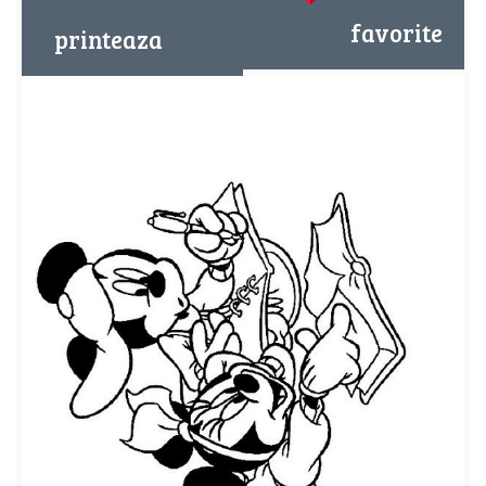
favorite
printeaza