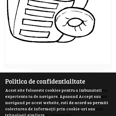
Politica de confidentialitate
PrimiiAni - Planse de colorat si desene de colorat
Acest site foloseste cookies pentru a imbunatati
pentru copii isteti. Cauta prin cele 5000 de desene
experienta ta de navigare. Apasand Accept sau
de colorat si planse de colorat.
navigand pe acest website, esti de acord sa permiti
Planse de colorat Scoala de colorat p35 | Desene
colectarea de informații prin cookie-uri sau
de colorat Scoala de colorat p35
tehnologii similare.