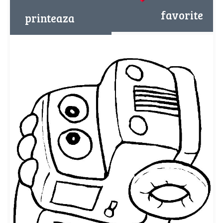
favorite
printeaza