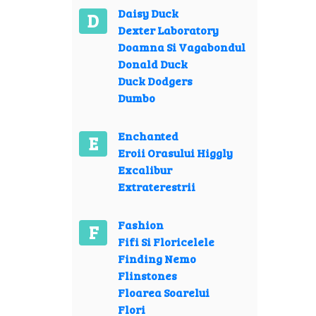
Daisy Duck
D
Dexter Laboratory
Doamna Si Vagabondul
Donald Duck
Duck Dodgers
Dumbo
Enchanted
E
Eroii Orasului Higgly
Excalibur
Extraterestrii
Fashion
F
Fifi Si Floricelele
Finding Nemo
Flinstones
Floarea Soarelui
Flori