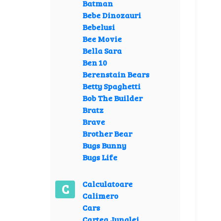
Batman
Bebe Dinozauri
Bebelusi
Bee Movie
Bella Sara
Ben 10
Berenstain Bears
Betty Spaghetti
Bob The Builder
Bratz
Brave
Brother Bear
Bugs Bunny
Bugs Life
Calculatoare
C
Calimero
Cars
Cartea Junglei