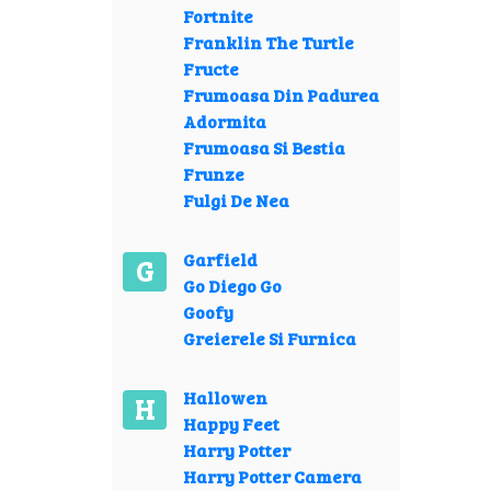
Fortnite
Franklin The Turtle
Fructe
Frumoasa Din Padurea
Adormita
Frumoasa Si Bestia
Frunze
Fulgi De Nea
Garfield
G
Go Diego Go
Goofy
Greierele Si Furnica
Hallowen
H
Happy Feet
Harry Potter
Harry Potter Camera