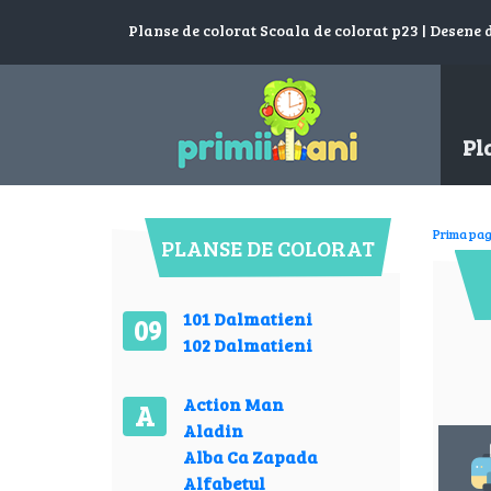
Planse de colorat Scoala de colorat p23 | Desene 
Pl
Prima pag
PLANSE DE COLORAT
101 Dalmatieni
09
102 Dalmatieni
Action Man
A
Aladin
Alba Ca Zapada
Alfabetul