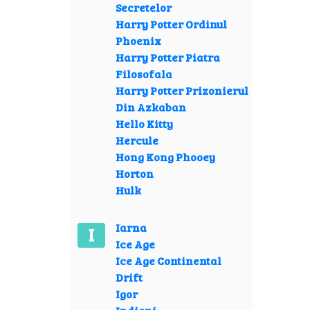
Secretelor
Harry Potter Ordinul
Phoenix
Harry Potter Piatra
Filosofala
Harry Potter Prizonierul
Din Azkaban
Hello Kitty
Hercule
Hong Kong Phooey
Horton
Hulk
Iarna
I
Ice Age
Ice Age Continental
Drift
Igor