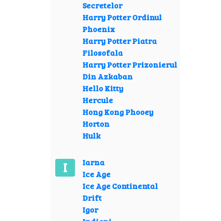
Secretelor
Harry Potter Ordinul
Phoenix
Harry Potter Piatra
Filosofala
Harry Potter Prizonierul
Din Azkaban
Hello Kitty
Hercule
Hong Kong Phooey
Horton
Hulk
Iarna
I
Ice Age
Ice Age Continental
Drift
Igor