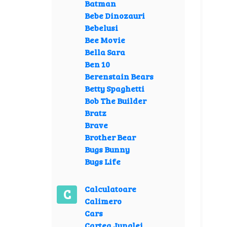
Batman
Bebe Dinozauri
Bebelusi
Bee Movie
Bella Sara
Ben 10
Berenstain Bears
Betty Spaghetti
Bob The Builder
Bratz
Brave
Brother Bear
Bugs Bunny
Bugs Life
Calculatoare
C
Calimero
Cars
Cartea Junglei