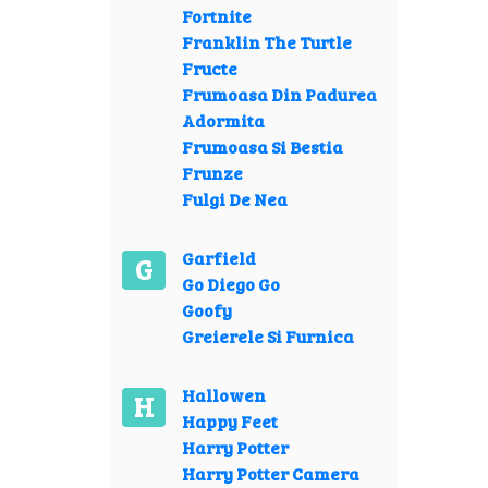
Fortnite
Franklin The Turtle
Fructe
Frumoasa Din Padurea
Adormita
Frumoasa Si Bestia
Frunze
Fulgi De Nea
Garfield
G
Go Diego Go
Goofy
Greierele Si Furnica
Hallowen
H
Happy Feet
Harry Potter
Harry Potter Camera