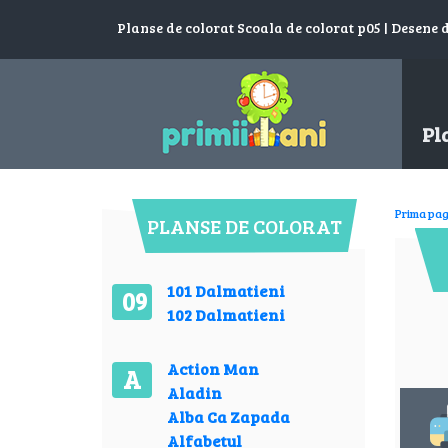
Planse de colorat Scoala de colorat p05 | Desene 
Pl
Prima pag
PLANSE DE COLORAT
101 Dalmatieni
09
102 Dalmatieni
Action Man
A
Aladin
Alba Ca Zapada
Alfabetul