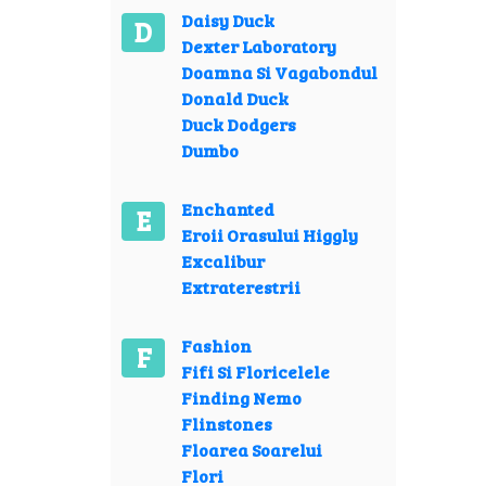
Daisy Duck
D
Dexter Laboratory
Doamna Si Vagabondul
Donald Duck
Duck Dodgers
Dumbo
Enchanted
E
Eroii Orasului Higgly
Excalibur
Extraterestrii
Fashion
F
Fifi Si Floricelele
Finding Nemo
Flinstones
Floarea Soarelui
Flori