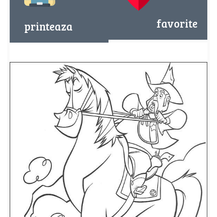
favorite
printeaza