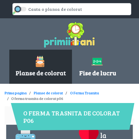
Planse de colorat
Fise de lucru
Prima pagina
Planse de colorat
O Ferma Trasnita
O ferma trasnita de colorat p06
O FERMA TRASNITA DE COLORAT
P06
la