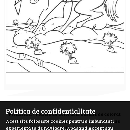
Politica de confidentialitate
PrimiiAni - Planse de colorat si desene de colorat
Acest site foloseste cookies pentru a imbunatati
pentru copii isteti. Cauta prin cele 5000 de desene
experienta ta de navigare. Apasand Accept sau
de colorat si planse de colorat.