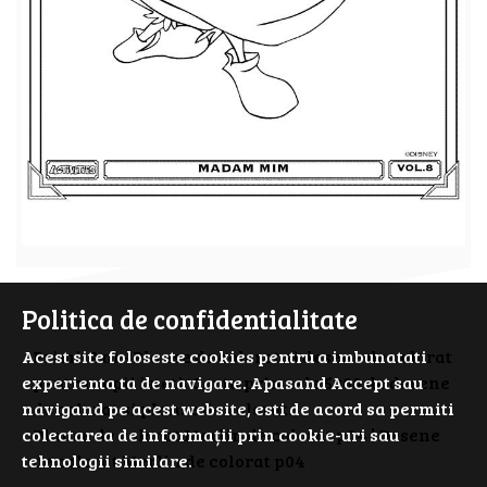
Politica de confidentialitate
PrimiiAni - Planse de colorat si desene de colorat
Acest site foloseste cookies pentru a imbunatati
pentru copii isteti. Cauta prin cele 5000 de desene
experienta ta de navigare. Apasand Accept sau
de colorat si planse de colorat.
navigand pe acest website, esti de acord sa permiti
Planse de colorat Merlin de colorat p04 | Desene
colectarea de informații prin cookie-uri sau
de colorat Merlin de colorat p04
tehnologii similare.