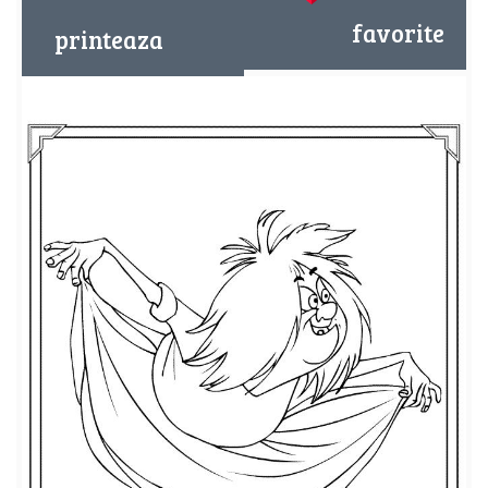
favorite
printeaza