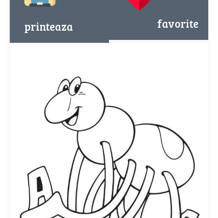
favorite
printeaza