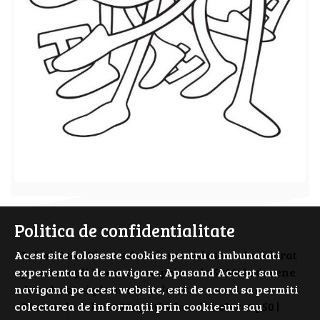
Politica de confidentialitate
PrimiiAni - Planse de colorat si desene de colorat
Acest site foloseste cookies pentru a imbunatati
pentru copii isteti. Cauta prin cele 5000 de desene
experienta ta de navigare. Apasand Accept sau
de colorat si planse de colorat.
navigand pe acest website, esti de acord sa permiti
Planse de colorat Maya the bee de colorat p50 |
colectarea de informații prin cookie-uri sau