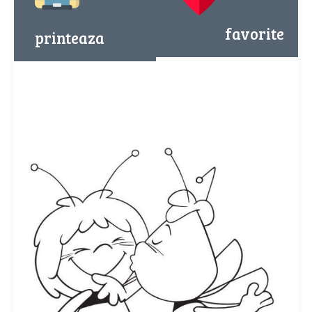
favorite
printeaza