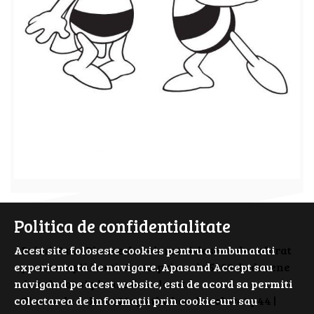
Politica de confidentialitate
PrimiiAni - Planse de colorat si desene de colorat
Acest site foloseste cookies pentru a imbunatati
pentru copii isteti. Cauta prin cele 5000 de desene
experienta ta de navigare. Apasand Accept sau
de colorat si planse de colorat.
navigand pe acest website, esti de acord sa permiti
Planse de colorat Maya the bee de colorat p44 |
colectarea de informații prin cookie-uri sau