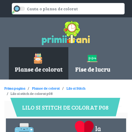
Planse de colorat
Fise de lucru
Prima pagina
Planse de colorat
Lilo si Stitch
Lilo si stitch de colorat p08
LILO SI STITCH DE COLORAT P08
la