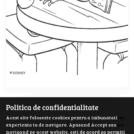
Politica de confidentialitate
Acest site foloseste cookies pentru a imbunatati
PrimiiAni - Planse de colorat si desene de colorat
experienta ta de navigare. Apasand Accept sau
pentru copii isteti. Cauta prin cele 5000 de desene
navigand pe acest website, esti de acord sa permiti
de colorat si planse de colorat.