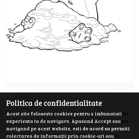
Politica de confidentialitate
Acest site foloseste cookies pentru a imbunatati
PrimiiAni - Planse de colorat si desene de colorat
experienta ta de navigare. Apasand Accept sau
pentru copii isteti. Cauta prin cele 5000 de desene
navigand pe acest website, esti de acord sa permiti
de colorat si planse de colorat.
colectarea de informații prin cookie-uri sau
Planse de colorat Lilo si stitch de colorat p03 |