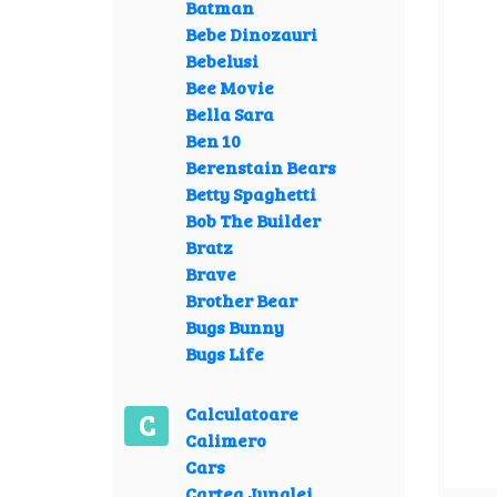
Batman
Bebe Dinozauri
Bebelusi
Bee Movie
Bella Sara
Ben 10
Berenstain Bears
Betty Spaghetti
Bob The Builder
Bratz
Brave
Brother Bear
Bugs Bunny
Bugs Life
Calculatoare
C
Calimero
Cars
Cartea Junglei