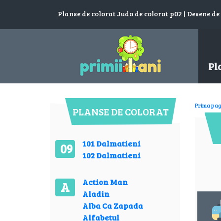
Planse de colorat Judo de colorat p02 | Desene de
Pl
Prima pag
PLANSE DE COLORAT
101 Dalmatieni
09
102 Dalmatieni
Action Man
A
Aladin
Alba Ca Zapada
Alfabetul