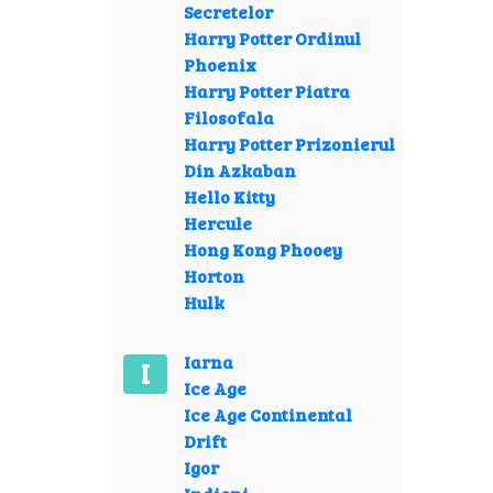
Secretelor
Harry Potter Ordinul
Phoenix
Harry Potter Piatra
Filosofala
Harry Potter Prizonierul
Din Azkaban
Hello Kitty
Hercule
Hong Kong Phooey
Horton
Hulk
Iarna
I
Ice Age
Ice Age Continental
Drift
Igor