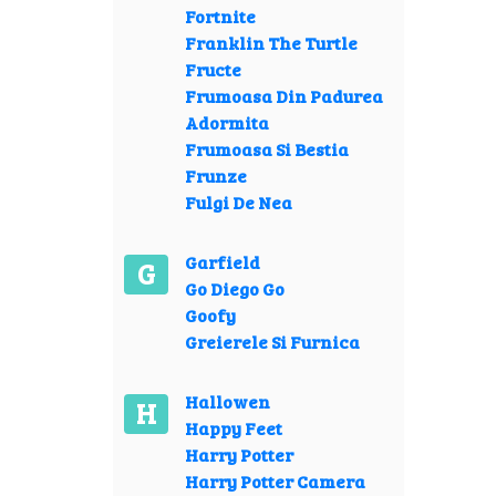
Fortnite
Franklin The Turtle
Fructe
Frumoasa Din Padurea
Adormita
Frumoasa Si Bestia
Frunze
Fulgi De Nea
Garfield
G
Go Diego Go
Goofy
Greierele Si Furnica
Hallowen
H
Happy Feet
Harry Potter
Harry Potter Camera