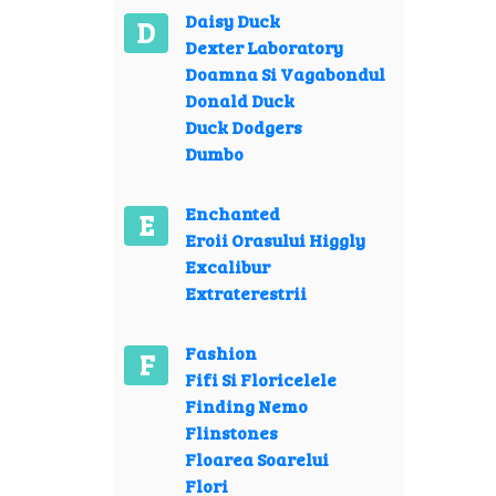
Daisy Duck
D
Dexter Laboratory
Doamna Si Vagabondul
Donald Duck
Duck Dodgers
Dumbo
Enchanted
E
Eroii Orasului Higgly
Excalibur
Extraterestrii
Fashion
F
Fifi Si Floricelele
Finding Nemo
Flinstones
Floarea Soarelui
Flori